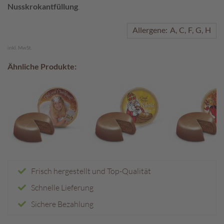
Nusskrokantfüllung
.
A
k
Allergene:
A
C
F
G
H
t
i
inkl. MwSt.
o
Ähnliche Produkte:
n
e
n
S
o
m
m
e
r
p
Frisch hergestellt und Top-Qualität
r
Schnelle Lieferung
a
l
Sichere Bezahlung
i
n