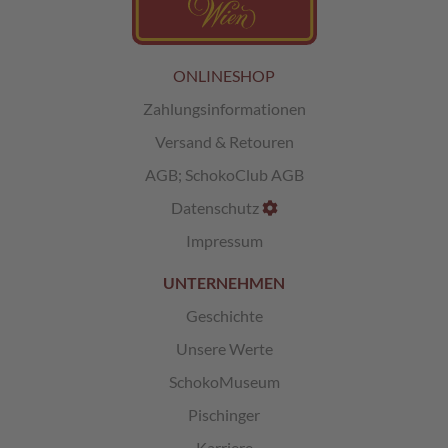
L
i
k
ONLINESHOP
ö
Zahlungsinformationen
r
p
Versand & Retouren
r
a
AGB
;
SchokoClub AGB
l
Datenschutz
i
n
Impressum
e
n
UNTERNEHMEN
Ö
Geschichte
s
t
Unsere Werte
e
SchokoMuseum
r
r
Pischinger
e
i
Karriere