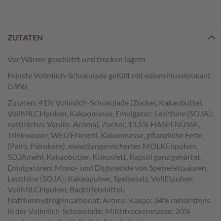
e
n
T
ZUTATEN
a
f
Vor Wärme geschützt und trocken lagern
e
l
Feinste Vollmilch-Schokolade gefüllt mit edlem Nusskrokant
s
(59%)
c
Zutaten: 41% Vollmilch-Schokolade (Zucker, Kakaobutter,
h
o
VollMILCHpulver, Kakaomasse, Emulgator: Lecithine (SOJA);
k
natürliches Vanille-Aroma), Zucker, 13,5% HASELNÜSSE,
o
Trinkwasser, WEIZENmehl, Kakaomasse, pflanzliche Fette
l
(Palm, Palmkern), eiweißangereichertes MOLKEnpulver,
a
SOJAmehl, Kakaobutter, Kokosfett, Rapsöl ganz gehärtet,
d
Emulgatoren: Mono- und Diglyceride von Speisefettsäuren,
e
Lecithine (SOJA); Kakaopulver, Speisesalz, VollEIpulver,
n
VollMILCHpulver, Backtriebmittel:
Natriumhydrogencarbonat; Aroma. Kakao: 34% mindestens
P
in der Vollmilch-Schokolade; Milchtrockenmasse: 20%
r