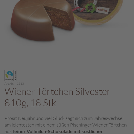
c
h
p
r
a
l
i
n
e
S
Zum
c
Anfang
h
der
o
Art.Nr.
1513
Bildergalerie
Wiener Törtchen Silvester
k
springen
o
810g, 18 Stk
M
a
r
Prosit Neujahr und viel Glück sagt sich zum Jahreswechsel
o
am leichtesten mit einem süßen Pischinger Wiener Törtchen
n
aus
feiner Vollmilch-Schokolade mit köstlicher
i