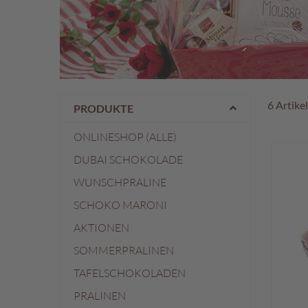
Österreichische
Spezialitäten
Geschenke
Geschenkkörbe
Gelee-
Genuss
6
Artike
PRODUKTE
Süßes
im
ONLINESHOP (ALLE)
Sackerl
DUBAI SCHOKOLADE
Vegan
WUNSCHPRALINE
Pischinger
SCHOKO MARONI
Großpackungen
AKTIONEN
Familienunternehmen
SOMMERPRALINEN
Filialen
TAFELSCHOKOLADEN
Schokowelt
PRALINEN
Aktionen