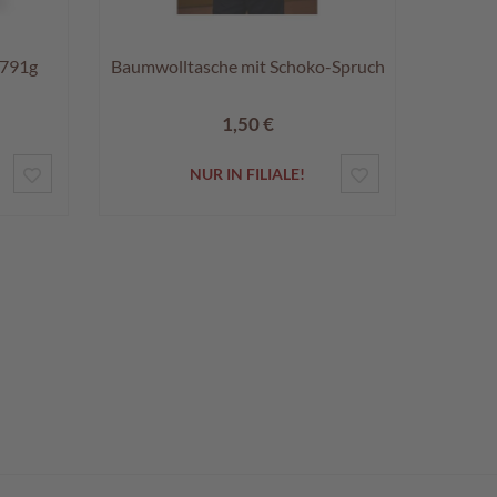
 791g
Baumwolltasche mit Schoko-Spruch
1,50 €
ZUR
ZUR
NUR IN FILIALE!
WUNSCHLISTE
WUNSCHLISTE
HINZUFÜGEN
HINZUFÜGEN