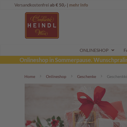
Direkt
Onlineshop
Versandkostenfrei
ab € 50,- |
mehr Info
zum
Dubai
Inhalt
Schokolade
Wunschpraline
Schoko
Maroni
Aktionen
ONLINESHOP
F
Sommerpralinen
Onlineshop in Sommerpause.
Wunschpraline
Tafelschokoladen
Home
Onlineshop
Geschenke
Geschenkk
Pralinen
Kinderpralinen
Schoko
Kugeln
Mozartkugeln
Likörpralinen