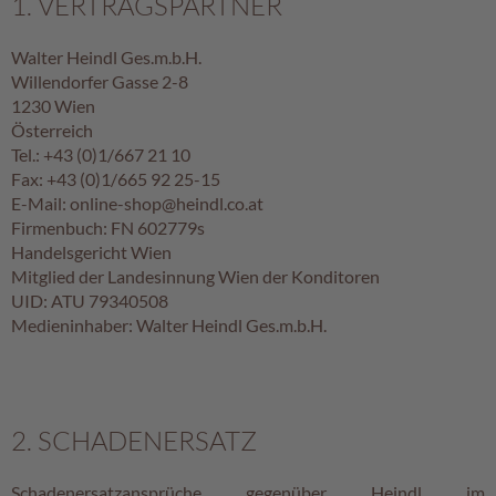
1. VERTRAGSPARTNER
A
Walter Heindl Ges.m.b.H.
k
Willendorfer Gasse 2-8
t
i
1230 Wien
o
Österreich
n
Tel.: +43 (0)1/667 21 10
e
Fax: +43 (0)1/665 92 25-15
n
E-Mail: online-shop@heindl.co.at
Firmenbuch: FN 602779s
S
Handelsgericht Wien
o
Mitglied der Landesinnung Wien der Konditoren
m
UID: ATU 79340508
m
Medieninhaber: Walter Heindl Ges.m.b.H.
e
r
p
r
a
2. SCHADENERSATZ
l
i
n
Schadenersatzansprüche gegenüber Heindl im