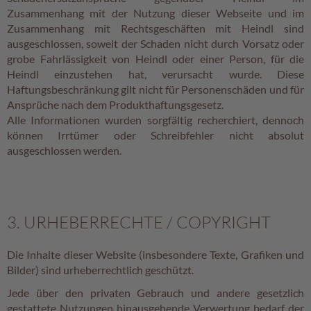
e
Zusammenhang mit der Nutzung dieser Webseite und im
n
Zusammenhang mit Rechtsgeschäften mit Heindl sind
ausgeschlossen, soweit der Schaden nicht durch Vorsatz oder
T
grobe Fahrlässigkeit von Heindl oder einer Person, für die
a
Heindl einzustehen hat, verursacht wurde. Diese
f
Haftungsbeschränkung gilt nicht für Personenschäden und für
e
l
Ansprüche nach dem Produkthaftungsgesetz.
s
Alle Informationen wurden sorgfältig recherchiert, dennoch
c
können Irrtümer oder Schreibfehler nicht absolut
h
ausgeschlossen werden.
o
k
o
l
a
3. URHEBERRECHTE / COPYRIGHT
d
e
Die Inhalte dieser Website (insbesondere Texte, Grafiken und
n
Bilder) sind urheberrechtlich geschützt.
P
Jede über den privaten Gebrauch und andere gesetzlich
r
gestattete Nutzungen hinausgehende Verwertung bedarf der