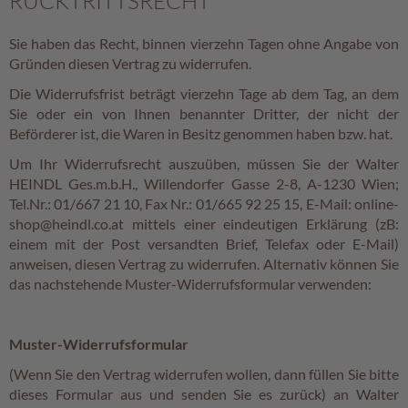
RÜCKTRITTSRECHT
k
e
r
Sie haben das Recht, binnen vierzehn Tagen ohne Angabe von
l
Gründen diesen Vertrag zu widerrufen.
Die Widerrufsfrist beträgt vierzehn Tage ab dem Tag, an dem
V
e
Sie oder ein von Ihnen benannter Dritter, der nicht der
g
Beförderer ist, die Waren in Besitz genommen haben bzw. hat.
a
Um Ihr Widerrufsrecht auszuüben, müssen Sie der Walter
n
HEINDL Ges.m.b.H., Willendorfer Gasse 2-8, A-1230 Wien;
Tel.Nr.: 01/667 21 10, Fax Nr.: 01/665 92 25 15, E-Mail: online-
P
shop@heindl.co.at mittels einer eindeutigen Erklärung (zB:
i
s
einem mit der Post versandten Brief, Telefax oder E-Mail)
c
anweisen, diesen Vertrag zu widerrufen. Alternativ können Sie
h
das nachstehende Muster-Widerrufsformular verwenden:
i
n
g
Muster-Widerrufsformular
e
r
(Wenn Sie den Vertrag widerrufen wollen, dann füllen Sie bitte
dieses Formular aus und senden Sie es zurück) an Walter
G