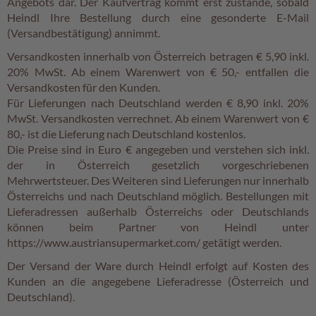
Angebots dar. Der Kaufvertrag kommt erst zustande, sobald
c
h
Heindl Ihre Bestellung durch eine gesonderte E-Mail
o
(Versandbestätigung) annimmt.
k
Versandkosten innerhalb von Österreich betragen € 5,90 inkl.
o
K
20% MwSt. Ab einem Warenwert von € 50,- entfallen die
u
Versandkosten für den Kunden.
g
Für Lieferungen nach Deutschland werden € 8,90 inkl. 20%
e
MwSt. Versandkosten verrechnet. Ab einem Warenwert von €
l
80,- ist die Lieferung nach Deutschland kostenlos.
n
Die Preise sind in Euro € angegeben und verstehen sich inkl.
der in Österreich gesetzlich vorgeschriebenen
M
o
Mehrwertsteuer. Des Weiteren sind Lieferungen nur innerhalb
z
Österreichs und nach Deutschland möglich. Bestellungen mit
a
Lieferadressen außerhalb Österreichs oder Deutschlands
r
können beim Partner von Heindl unter
t
https://www.austriansupermarket.com/ getätigt werden.
k
u
Der Versand der Ware durch Heindl erfolgt auf Kosten des
g
Kunden an die angegebene Lieferadresse (Österreich und
e
Deutschland).
l
n