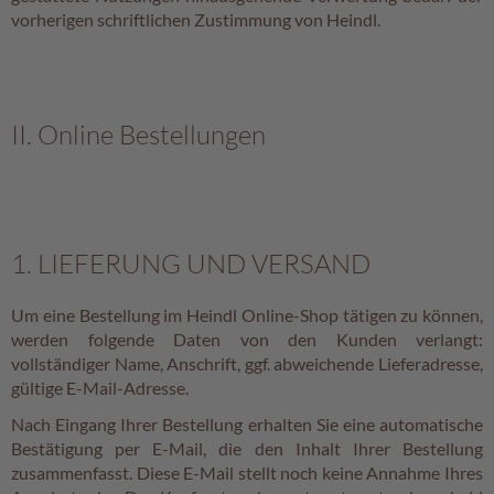
a
vorherigen schriftlichen Zustimmung von Heindl.
l
i
n
e
n
II. Online Bestellungen
K
i
n
d
e
1. LIEFERUNG UND VERSAND
r
p
r
Um eine Bestellung im Heindl Online-Shop tätigen zu können,
a
werden folgende Daten von den Kunden verlangt:
l
vollständiger Name, Anschrift, ggf. abweichende Lieferadresse,
i
gültige E-Mail-Adresse.
n
e
Nach Eingang Ihrer Bestellung erhalten Sie eine automatische
n
Bestätigung per E-Mail, die den Inhalt Ihrer Bestellung
zusammenfasst. Diese E-Mail stellt noch keine Annahme Ihres
S