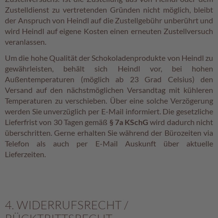
e
Zustelldienst zu vertretenden Gründen nicht möglich, bleibt
l
der Anspruch von Heindl auf die Zustellgebühr unberührt und
e
wird Heindl auf eigene Kosten einen erneuten Zustellversuch
e
veranlassen.
-
G
Um die hohe Qualität der Schokoladenprodukte von Heindl zu
e
gewährleisten, behält sich Heindl vor, bei hohen
n
Außentemperaturen (möglich ab 23 Grad Celsius) den
u
Versand auf den nächstmöglichen Versandtag mit kühleren
s
Temperaturen zu verschieben. Über eine solche Verzögerung
s
werden Sie unverzüglich per E-Mail informiert. Die gesetzliche
S
Lieferfrist von 30 Tagen gemäß
§ 7a KSchG
wird dadurch nicht
ü
überschritten. Gerne erhalten Sie während der Bürozeiten via
ß
Telefon als auch per E-Mail Auskunft über aktuelle
e
Lieferzeiten.
s
i
m
S
a
4. WIDERRUFSRECHT /
c