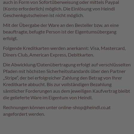
auch in Form von Sofortüberweisung oder mittels Paypal
c
(Konto erforderlich) möglich. Die Einlösung von Heindl
h
i
Geschenkgutscheinen ist nicht möglich.
s
Mit der Übergabe der Ware an den Besteller bzw. an eine
c
beauftragte, befugte Person ist der Eigentumsübergang
h
e
erfolgt.
S
Folgende Kreditkarten werden anerkannt: Visa, Mastercard,
p
e
Diners Club, American Express, Debitkarten.
z
Die Abwicklung/Datenübertragung erfolgt auf verschlüsselten
i
Pfaden mit höchsten Sicherheitsstandards über den Partner
a
l
„Stripe“, der bei erfolgreicher Zahlung den Betrag von Ihrer
i
Kreditkarte abbucht. Bis zur vollständigen Bezahlung
t
sämtlicher Forderungen aus dem jeweiligen Kaufvertrag bleibt
ä
die gelieferte Ware im Eigentum von Heindl.
t
e
Rechnungen können unter online-shop@heindl.co.at
n
angefordert werden.
G
e