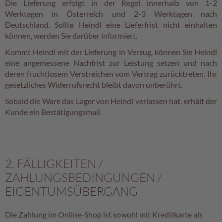
Die Lieferung erfolgt in der Regel innerhalb von 1-2
Werktagen in Österreich und 2-3 Werktagen nach
L
Deutschland. Sollte Heindl eine Lieferfrist nicht einhalten
i
können, werden Sie darüber informiert.
k
ö
Kommt Heindl mit der Lieferung in Verzug, können Sie Heindl
r
eine angemessene Nachfrist zur Leistung setzen und nach
p
deren fruchtlosem Verstreichen vom Vertrag zurücktreten. Ihr
r
gesetzliches Widerrufsrecht bleibt davon unberührt.
a
l
Sobald die Ware das Lager von Heindl verlassen hat, erhält der
i
Kunde ein Bestätigungsmail.
n
e
n
Ö
2. FÄLLIGKEITEN /
s
t
ZAHLUNGSBEDINGUNGEN /
e
EIGENTUMSÜBERGANG
r
r
e
Die Zahlung im Online-Shop ist sowohl mit Kreditkarte als
i