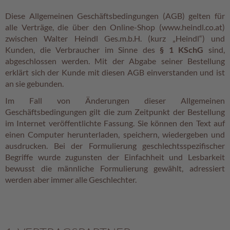
c
Diese Allgemeinen Geschäftsbedingungen (AGB) gelten für
h
alle Verträge, die über den Online-Shop (www.heindl.co.at)
p
zwischen Walter Heindl Ges.m.b.H. (kurz „Heindl“) und
r
Kunden, die Verbraucher im Sinne des
§ 1 KSchG
sind,
a
l
abgeschlossen werden. Mit der Abgabe seiner Bestellung
i
erklärt sich der Kunde mit diesen AGB einverstanden und ist
n
an sie gebunden.
e
Im Fall von Änderungen dieser Allgemeinen
Geschäftsbedingungen gilt die zum Zeitpunkt der Bestellung
S
im Internet veröffentlichte Fassung. Sie können den Text auf
c
h
einen Computer herunterladen, speichern, wiedergeben und
o
ausdrucken. Bei der Formulierung geschlechtsspezifischer
k
Begriffe wurde zugunsten der Einfachheit und Lesbarkeit
o
bewusst die männliche Formulierung gewählt, adressiert
M
werden aber immer alle Geschlechter.
a
r
o
n
i