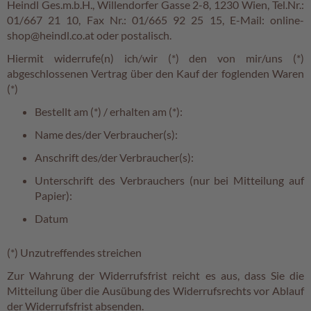
Heindl Ges.m.b.H., Willendorfer Gasse 2-8, 1230 Wien, Tel.Nr.:
r
01/667 21 10, Fax Nr.: 01/665 92 25 15, E-Mail: online-
o
shop@heindl.co.at oder postalisch.
ß
p
Hiermit widerrufe(n) ich/wir (*) den von mir/uns (*)
a
abgeschlossenen Vertrag über den Kauf der foglenden Waren
c
(*)
k
u
Bestellt am (*) / erhalten am (*):
n
Name des/der Verbraucher(s):
g
e
Anschrift des/der Verbraucher(s):
n
Unterschrift des Verbrauchers (nur bei Mitteilung auf
Papier):
Familienunternehmen
Datum
Filialen
(*) Unzutreffendes streichen
Schokowelt
Zur Wahrung der Widerrufsfrist reicht es aus, dass Sie die
Aktionen
Mitteilung über die Ausübung des Widerrufsrechts vor Ablauf
%
der Widerrufsfrist absenden.