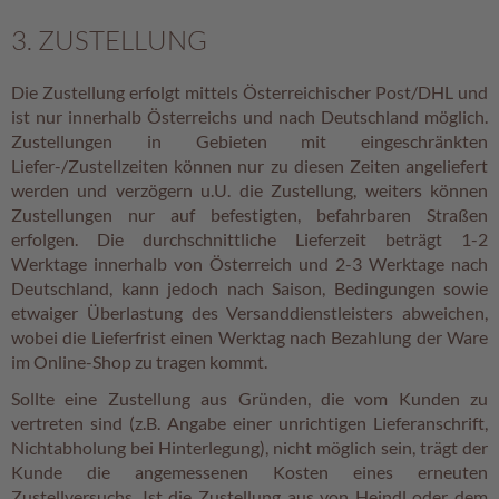
s
c
3. ZUSTELLUNG
h
e
Die Zustellung erfolgt mittels Österreichischer Post/DHL und
n
ist nur innerhalb Österreichs und nach Deutschland möglich.
k
e
Zustellungen in Gebieten mit eingeschränkten
Liefer-/Zustellzeiten können nur zu diesen Zeiten angeliefert
G
werden und verzögern u.U. die Zustellung, weiters können
e
Zustellungen nur auf befestigten, befahrbaren Straßen
s
erfolgen. Die durchschnittliche Lieferzeit beträgt 1-2
c
Werktage innerhalb von Österreich und 2-3 Werktage nach
h
Deutschland, kann jedoch nach Saison, Bedingungen sowie
e
etwaiger Überlastung des Versanddienstleisters abweichen,
n
k
wobei die Lieferfrist einen Werktag nach Bezahlung der Ware
k
im Online-Shop zu tragen kommt.
ö
r
Sollte eine Zustellung aus Gründen, die vom Kunden zu
b
vertreten sind (z.B. Angabe einer unrichtigen Lieferanschrift,
e
Nichtabholung bei Hinterlegung), nicht möglich sein, trägt der
Kunde die angemessenen Kosten eines erneuten
G
Zustellversuchs. Ist die Zustellung aus von Heindl oder dem