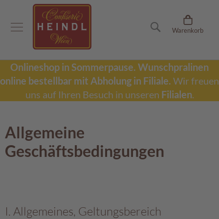
Onlineshop
Suche
Warenkorb
D
u
b
a
Onlineshop in Sommerpause.
Wunschpralinen
i
online bestellbar mit Abholung in Filiale.
Wir freuen
S
c
uns auf Ihren Besuch in unseren
Filialen
.
h
o
k
Allgemeine
o
l
Geschäftsbedingungen
a
d
e
W
u
n
I. Allgemeines, Geltungsbereich
s