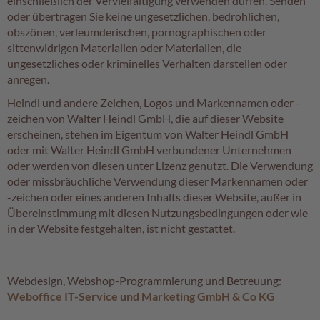
einschließlich der Vervielfältigung verwenden dürfen. Senden
c
oder übertragen Sie keine ungesetzlichen, bedrohlichen,
h
o
obszönen, verleumderischen, pornographischen oder
k
sittenwidrigen Materialien oder Materialien, die
o
ungesetzliches oder kriminelles Verhalten darstellen oder
K
anregen.
u
g
Heindl und andere Zeichen, Logos und Markennamen oder -
e
zeichen von Walter Heindl GmbH, die auf dieser Website
l
erscheinen, stehen im Eigentum von Walter Heindl GmbH
n
oder mit Walter Heindl GmbH verbundener Unternehmen
oder werden von diesen unter Lizenz genutzt. Die Verwendung
M
oder missbräuchliche Verwendung dieser Markennamen oder
o
z
-zeichen oder eines anderen Inhalts dieser Website, außer in
a
Übereinstimmung mit diesen Nutzungsbedingungen oder wie
r
in der Website festgehalten, ist nicht gestattet.
t
k
u
g
Webdesign, Webshop-Programmierung und Betreuung:
e
Weboffice IT-Service und Marketing GmbH & Co KG
l
n