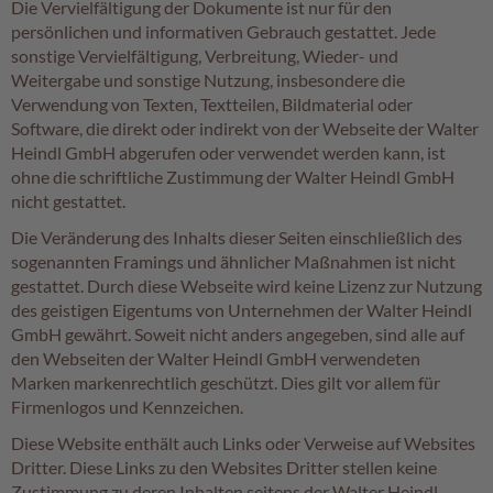
Die Vervielfältigung der Dokumente ist nur für den
persönlichen und informativen Gebrauch gestattet. Jede
A
sonstige Vervielfältigung, Verbreitung, Wieder- und
k
Weitergabe und sonstige Nutzung, insbesondere die
t
i
Verwendung von Texten, Textteilen, Bildmaterial oder
o
Software, die direkt oder indirekt von der Webseite der Walter
n
Heindl GmbH abgerufen oder verwendet werden kann, ist
e
ohne die schriftliche Zustimmung der Walter Heindl GmbH
n
nicht gestattet.
Die Veränderung des Inhalts dieser Seiten einschließlich des
S
o
sogenannten Framings und ähnlicher Maßnahmen ist nicht
m
gestattet. Durch diese Webseite wird keine Lizenz zur Nutzung
m
des geistigen Eigentums von Unternehmen der Walter Heindl
e
GmbH gewährt. Soweit nicht anders angegeben, sind alle auf
r
den Webseiten der Walter Heindl GmbH verwendeten
p
Marken markenrechtlich geschützt. Dies gilt vor allem für
r
Firmenlogos und Kennzeichen.
a
l
Diese Website enthält auch Links oder Verweise auf Websites
i
Dritter. Diese Links zu den Websites Dritter stellen keine
n
Zustimmung zu deren Inhalten seitens der Walter Heindl