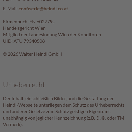
c
E-Mail:
confiserie@heindl.co.at
h
p
Firmenbuch: FN 602779s
r
Handelsgericht Wien
a
Mitglied der Landesinnung Wien der Konditoren
l
i
UID: ATU 79340508
n
e
© 2026 Walter Heindl GmbH
S
c
h
o
Urheberrecht
k
o
Der Inhalt, einschließlich Bilder, und die Gestaltung der
M
Heindl-Webseite unterliegen dem Schutz des Urheberrechts
a
und anderer Gesetze zum Schutz geistigen Eigentums,
r
unabhängig von jeglicher Kennzeichnung (z.B. ©, ®, oder TM
o
n
Vermerk).
i