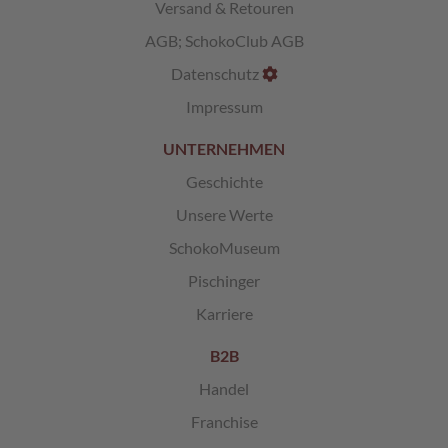
Versand & Retouren
c
h
AGB
;
SchokoClub AGB
i
s
Datenschutz
c
h
Impressum
e
S
UNTERNEHMEN
p
Geschichte
e
z
Unsere Werte
i
a
SchokoMuseum
l
i
Pischinger
t
Karriere
ä
t
e
B2B
n
Handel
G
Franchise
e