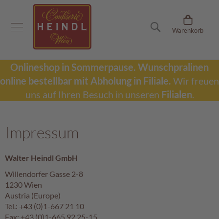
Onlineshop
Suche
Warenkorb
D
u
b
a
Onlineshop in Sommerpause.
Wunschpralinen
i
online bestellbar mit Abholung in Filiale.
Wir freuen
S
c
uns auf Ihren Besuch in unseren
Filialen
.
h
o
k
Impressum
o
l
a
Walter Heindl GmbH
d
e
Willendorfer Gasse 2-8
1230 Wien
W
Austria (Europe)
u
Tel.: +43 (0)1-667 21 10
n
Fax: +43 (0)1-665 92 25-15
s