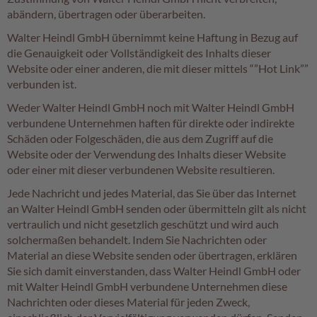
a
abändern, übertragen oder überarbeiten.
l
i
Walter Heindl GmbH übernimmt keine Haftung in Bezug auf
n
die Genauigkeit oder Vollständigkeit des Inhalts dieser
e
Website oder einer anderen, die mit dieser mittels “”Hot Link””
n
verbunden ist.
K
Weder Walter Heindl GmbH noch mit Walter Heindl GmbH
i
verbundene Unternehmen haften für direkte oder indirekte
n
Schäden oder Folgeschäden, die aus dem Zugriff auf die
d
Website oder der Verwendung des Inhalts dieser Website
e
oder einer mit dieser verbundenen Website resultieren.
r
p
Jede Nachricht und jedes Material, das Sie über das Internet
r
an Walter Heindl GmbH senden oder übermitteln gilt als nicht
a
vertraulich und nicht gesetzlich geschützt und wird auch
l
i
solchermaßen behandelt. Indem Sie Nachrichten oder
n
Material an diese Website senden oder übertragen, erklären
e
Sie sich damit einverstanden, dass Walter Heindl GmbH oder
n
mit Walter Heindl GmbH verbundene Unternehmen diese
Nachrichten oder dieses Material für jeden Zweck,
S