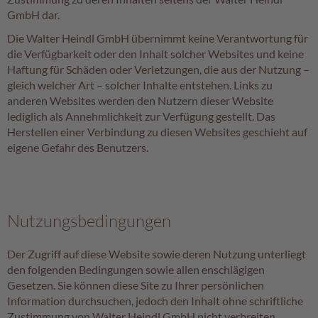
e
GmbH dar.
n
Die Walter Heindl GmbH übernimmt keine Verantwortung für
T
die Verfügbarkeit oder den Inhalt solcher Websites und keine
a
Haftung für Schäden oder Verletzungen, die aus der Nutzung –
f
gleich welcher Art – solcher Inhalte entstehen. Links zu
e
anderen Websites werden den Nutzern dieser Website
l
lediglich als Annehmlichkeit zur Verfügung gestellt. Das
s
Herstellen einer Verbindung zu diesen Websites geschieht auf
c
eigene Gefahr des Benutzers.
h
o
k
o
l
Nutzungsbedingungen
a
d
e
Der Zugriff auf diese Website sowie deren Nutzung unterliegt
n
den folgenden Bedingungen sowie allen enschlägigen
Gesetzen. Sie können diese Site zu Ihrer persönlichen
P
Information durchsuchen, jedoch den Inhalt ohne schriftliche
r
Zustimmung von Walter Heindl GmbH nicht verbreiten,