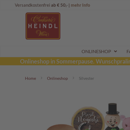
Direkt
Onlineshop
Versandkostenfrei
ab € 50,- |
mehr Info
zum
Dubai
Inhalt
Schokolade
Wunschpraline
Schoko
Maroni
Aktionen
ONLINESHOP
F
Sommerpralinen
Onlineshop in Sommerpause.
Wunschpraline
Tafelschokoladen
Home
Onlineshop
Silvester
Pralinen
Kinderpralinen
Schoko
Kugeln
Mozartkugeln
Likörpralinen