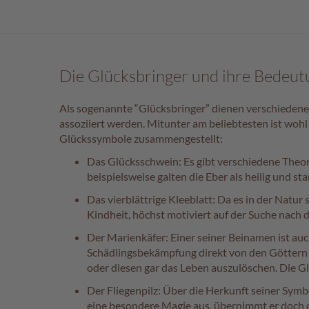
Die Glücksbringer und ihre Bedeut
Als sogenannte “Glücksbringer” dienen verschiedene
assoziiert werden. Mitunter am beliebtesten ist wohl
Glückssymbole zusammengestellt:
Das Glücksschwein: Es gibt verschiedene Theo
beispielsweise galten die Eber als heilig und st
Das vierblättrige Kleeblatt: Da es in der Natur 
Kindheit, höchst motiviert auf der Suche nach 
Der Marienkäfer: Einer seiner Beinamen ist auc
Schädlingsbekämpfung direkt von den Göttern 
oder diesen gar das Leben auszulöschen. Die Gl
Der Fliegenpilz: Über die Herkunft seiner Symb
eine besondere Magie aus, übernimmt er doch o