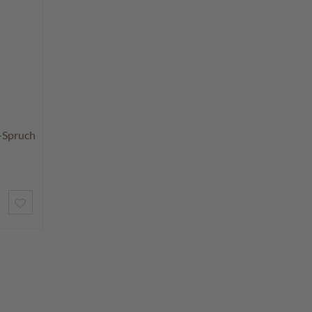
-Spruch
ZUR
WUNSCHLISTE
HINZUFÜGEN