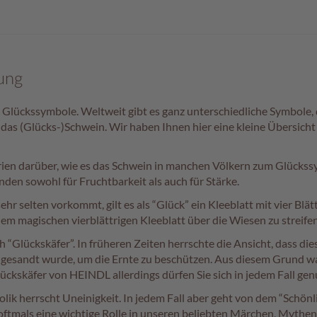
ung
 Glückssymbole. Weltweit gibt es ganz unterschiedliche Symbole
 das (Glücks-)Schwein. Wir haben Ihnen hier eine kleine Übersicht
rien darüber, wie es das Schwein in manchen Völkern zum Glückss
anden sowohl für Fruchtbarkeit als auch für Stärke.
sehr selten vorkommt, gilt es als “Glück” ein Kleeblatt mit vier Blä
dem magischen vierblättrigen Kleeblatt über die Wiesen zu streifen
h “Glückskäfer”. In früheren Zeiten herrschte die Ansicht, dass di
gesandt wurde, um die Ernte zu beschützen. Aus diesem Grund wa
ückskäfer von HEINDL allerdings dürfen Sie sich in jedem Fall gen
olik herrscht Uneinigkeit. In jedem Fall aber geht von dem “Schö
ftmals eine wichtige Rolle in unseren beliebten Märchen, Mythen