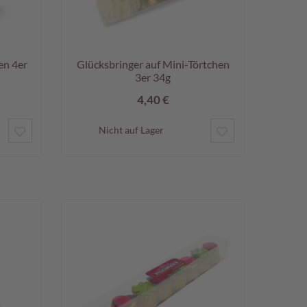
en 4er
Glücksbringer auf Mini-Törtchen
3er 34g
4,40 €
ZUR
ZUR
Nicht auf Lager
WUNSCHLISTE
WUNSCHLISTE
HINZUFÜGEN
HINZUFÜGEN