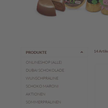
Österreichische
Spezialitäten
Geschenke
Geschenkkörbe
Gelee-
Genuss
Süßes
im
Sackerl
14
Artik
PRODUKTE
Vegan
ONLINESHOP (ALLE)
Pischinger
DUBAI SCHOKOLADE
Großpackungen
WUNSCHPRALINE
Familienunternehmen
SCHOKO MARONI
Filialen
AKTIONEN
Schokowelt
SOMMERPRALINEN
Aktionen