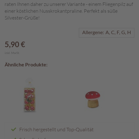
raten Ihnen daher zu unserer Variante - einem Fliegenpilz auf
A
einer köstlichen Nusskrokantpraline. Perfekt als süße
k
Silvester-Grüße!
t
i
Allergene:
A
C
F
G
H
o
n
5,90 €
e
inkl. MwSt.
n
Ähnliche Produkte:
S
o
m
m
e
r
p
r
a
l
i
Frisch hergestellt und Top-Qualität
n