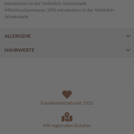
a
mindestens in der Vollmilch-Schokolade.
l
Milchtrockenmasse: 20% mindestens in der Vollmilch-
i
Schokolade.
n
e
n
ALLERGENE
K
i
NÄHRWERTE
n
d
e
r
p
r
a
l
i
Familienbetrieb seit 1953
n
e
n
Mit regionalen Zutaten
S