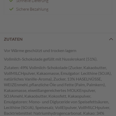
Schnelle Lieferung
e
n
Sichere Bezahlung
T
a
f
e
l
ZUTATEN
s
c
Vor Wärme geschützt und trocken lagern
h
Vollmilch-Schokolade gefüllt mit Nusskrokant (51%).
o
k
Zutaten: 49% Vollmilch-Schokolade (Zucker, Kakaobutter,
o
VollMILCHpulver, Kakaomasse, Emulgator: Lecithine (SOJA),
l
natürliches Vanille-Aroma), Zucker, 13% HASELNÜSSE,
a
WEIZEnmehl, pflanzliche Öle und Fette (Palm, Palmkern),
d
Kakaomasse, eiweißangereichertes MOLKEnpulver,
e
n
SOJAmehl, Kakaobutter, Kokosfett, Kakaopulver,
Emulgatoren: Mono- und Diglyceride von Speisefettsäuren,
P
Lecithine (SOJA), Speisesalz, VollEIpulver, VollMILCHpulver,
r
Backtriebmittel: Natriumhydrogencarbonat. Kakao: 34%