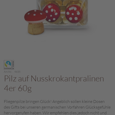
c
h
p
r
a
l
i
n
e
S
Zum
c
Anfang
h
der
o
Art.Nr.
4635
Bildergalerie
Pilz auf Nusskrokantpralinen
k
springen
o
4er 60g
M
a
r
Fliegenpilze bringen Glück! Angeblich sollen kleine Dosen
o
des Gifts bei unseren germanischen Vorfahren Glücksgefühle
n
hervorgerufen haben. Wir empfehlen dies jedoch nicht und
i