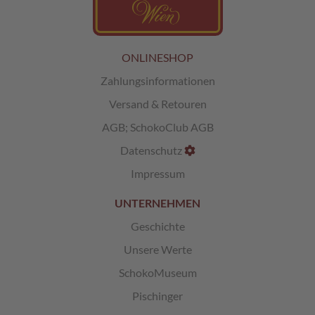
L
i
k
ONLINESHOP
ö
r
Zahlungsinformationen
p
Versand & Retouren
r
a
AGB
;
SchokoClub AGB
l
i
Datenschutz
n
e
Impressum
n
UNTERNEHMEN
Ö
Geschichte
s
t
Unsere Werte
e
r
SchokoMuseum
r
e
Pischinger
i