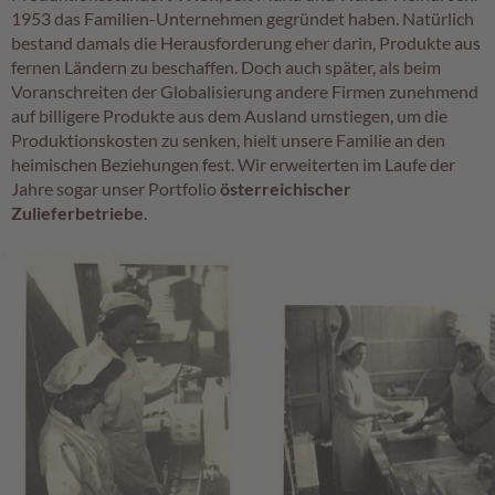
1953 das Familien-Unternehmen gegründet haben. Natürlich
A
bestand damals die Herausforderung eher darin, Produkte aus
k
fernen Ländern zu beschaffen. Doch auch später, als beim
t
Voranschreiten der Globalisierung andere Firmen zunehmend
i
auf billigere Produkte aus dem Ausland umstiegen, um die
o
Produktionskosten zu senken, hielt unsere Familie an den
n
heimischen Beziehungen fest. Wir erweiterten im Laufe der
e
Jahre sogar unser Portfolio
österreichischer
n
Zulieferbetriebe
.
S
o
m
m
e
r
p
r
a
l
i
n