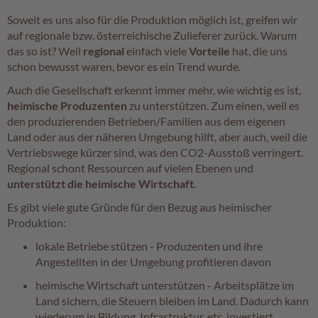
r
Soweit es uns also für die Produktion möglich ist, greifen wir
o
auf regionale bzw. österreichische Zulieferer zurück. Warum
ß
das so ist? Weil
regional
einfach viele
Vorteile
hat, die uns
p
schon bewusst waren, bevor es ein Trend wurde.
a
c
Auch die Gesellschaft erkennt immer mehr, wie wichtig es ist,
k
heimische Produzenten
zu unterstützen. Zum einen, weil es
u
den produzierenden Betrieben/Familien aus dem eigenen
n
Land oder aus der näheren Umgebung hilft, aber auch, weil die
g
Vertriebswege kürzer sind, was den CO2-Ausstoß verringert.
e
Regional schont Ressourcen auf vielen Ebenen und
n
unterstützt die heimische Wirtschaft
.
Familienunternehmen
Es gibt viele gute Gründe für den Bezug aus heimischer
Produktion:
Filialen
lokale Betriebe stützen - Produzenten und ihre
Angestellten in der Umgebung profitieren davon
Schokowelt
heimische Wirtschaft unterstützen - Arbeitsplätze im
Aktionen
Land sichern, die Steuern bleiben im Land. Dadurch kann
%
wiederum in Bildung, Infrastruktur, etc. investiert