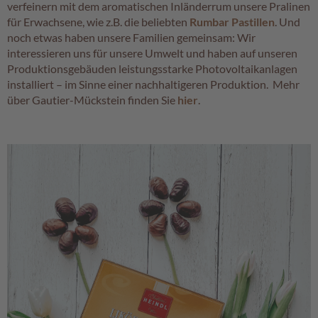
verfeinern mit dem aromatischen Inländerrum unsere Pralinen
c
h
für Erwachsene, wie z.B. die beliebten
Rumbar Pastillen
. Und
i
noch etwas haben unsere Familien gemeinsam: Wir
s
interessieren uns für unsere Umwelt und haben auf unseren
c
Produktionsgebäuden leistungsstarke Photovoltaikanlagen
h
installiert – im Sinne einer nachhaltigeren Produktion. Mehr
e
über Gautier-Mückstein finden Sie
hier
.
S
p
e
z
i
a
l
i
t
ä
t
e
n
G
e