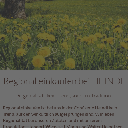
c
h
p
r
a
l
i
n
e
S
c
h
Regional einkaufen bei HEINDL
o
k
o
Regionalität - kein Trend, sondern Tradition
M
a
Regional einkaufen ist bei uns in der Confiserie Heindl kein
r
Trend, auf den wir kürzlich aufgesprungen sind. Wir leben
o
n
Regionalität
bei unseren Zutaten und mit unserem
i
Produktionsstandort
Wien
, seit Maria und Walter Heindl sen.