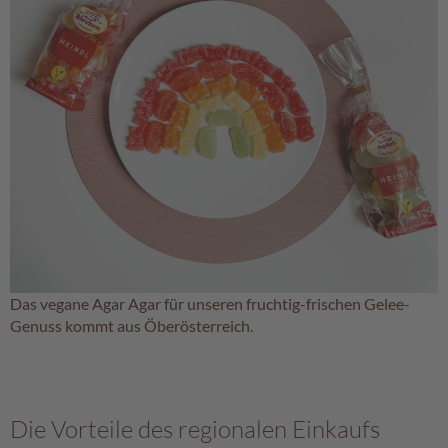
k
e
r
l
V
e
g
a
n
P
i
s
c
Das vegane Agar Agar für unseren fruchtig-frischen Gelee-
h
Genuss kommt aus Öberösterreich.
i
n
g
e
r
Die Vorteile des regionalen Einkaufs
G