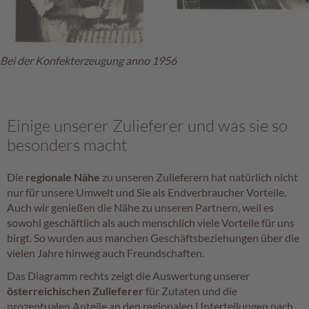
e
n
T
Bei der Konfekterzeugung anno 1956
a
f
e
l
s
Einige unserer Zulieferer und was sie so
c
besonders macht
h
o
k
Die
regionale Nähe
zu unseren Zulieferern hat natürlich nicht
o
nur für unsere Umwelt und Sie als Endverbraucher Vorteile.
l
Auch wir genießen die Nähe zu unseren Partnern, weil es
a
sowohl geschäftlich als auch menschlich viele Vorteile für uns
d
birgt. So wurden aus manchen Geschäftsbeziehungen über die
e
vielen Jahre hinweg auch Freundschaften.
n
Das Diagramm rechts zeigt die Auswertung unserer
P
österreichischen Zulieferer
für Zutaten und die
r
prozentualen Anteile an den regionalen Unterteilungen nach