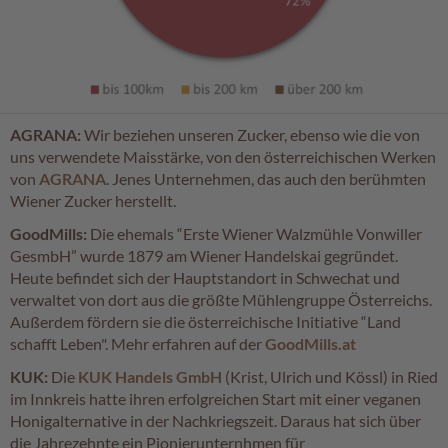
c
h
o
k
o
K
u
AGRANA:
Wir beziehen unseren Zucker, ebenso wie die von
g
uns verwendete Maisstärke, von den österreichischen Werken
e
l
von
AGRANA
. Jenes Unternehmen, das auch den berühmten
n
Wiener Zucker herstellt.
GoodMills:
Die ehemals “Erste Wiener Walzmühle Vonwiller
M
o
GesmbH” wurde 1879 am Wiener Handelskai gegründet.
z
Heute befindet sich der Hauptstandort in Schwechat und
a
verwaltet von dort aus die größte Mühlengruppe Österreichs.
r
Außerdem fördern sie die österreichische Initiative “Land
t
schafft Leben". Mehr erfahren auf der
GoodMills.at
k
u
KUK:
Die
KUK Handels GmbH
(Krist, Ulrich und Kössl) in Ried
g
im Innkreis hatte ihren erfolgreichen Start mit einer veganen
e
Honigalternative in der Nachkriegszeit. Daraus hat sich über
l
die Jahrezehnte ein Pionierunternhmen für
n