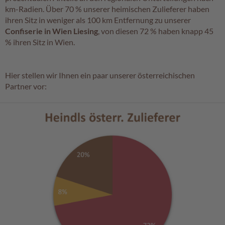
a
km-Radien. Über 70 % unserer heimischen Zulieferer haben
l
ihren Sitz in weniger als 100 km Entfernung zu unserer
i
Confiserie in Wien Liesing
, von diesen 72 % haben knapp 45
n
% ihren Sitz in Wien.
e
n
K
Hier stellen wir Ihnen ein paar unserer österreichischen
i
Partner vor:
n
d
e
r
p
r
a
l
i
n
e
n
S