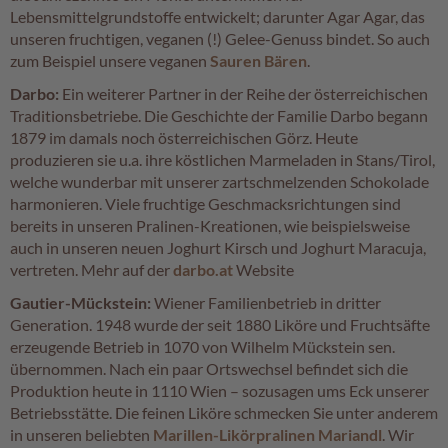
Lebensmittelgrundstoffe entwickelt; darunter Agar Agar, das
L
unseren fruchtigen, veganen (!) Gelee-Genuss bindet. So auch
i
zum Beispiel unsere veganen
Sauren Bären
.
k
Darbo:
Ein weiterer Partner in der Reihe der österreichischen
ö
r
Traditionsbetriebe. Die Geschichte der Familie Darbo begann
p
1879 im damals noch österreichischen Görz. Heute
r
produzieren sie u.a. ihre köstlichen Marmeladen in Stans/Tirol,
a
welche wunderbar mit unserer zartschmelzenden Schokolade
l
harmonieren. Viele fruchtige Geschmacksrichtungen sind
i
bereits in unseren Pralinen-Kreationen, wie beispielsweise
n
e
auch in unseren neuen Joghurt Kirsch und Joghurt Maracuja,
n
vertreten. Mehr auf der
darbo.at
Website
Gautier-Mückstein:
Wiener Familienbetrieb in dritter
Ö
Generation. 1948 wurde der seit 1880 Liköre und Fruchtsäfte
s
t
erzeugende Betrieb in 1070 von Wilhelm Mückstein sen.
e
übernommen. Nach ein paar Ortswechsel befindet sich die
r
Produktion heute in 1110 Wien – sozusagen ums Eck unserer
r
Betriebsstätte. Die feinen Liköre schmecken Sie unter anderem
e
in unseren beliebten
Marillen-Likörpralinen Mariandl
. Wir
i