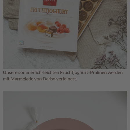
e
l
e
e
-
G
e
n
u
s
s
Unsere sommerlich-leichten Fruchtjoghurt-Pralinen werden
S
ü
mit Marmelade von Darbo verfeinert.
ß
e
s
i
m
S
a
c