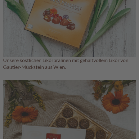
s
c
h
e
n
k
e
G
e
Unsere köstlichen Likörpralinen mit gehaltvollem Likör von
s
Gautier-Mückstein aus Wien.
c
h
e
n
k
k
ö
r
b
e
G