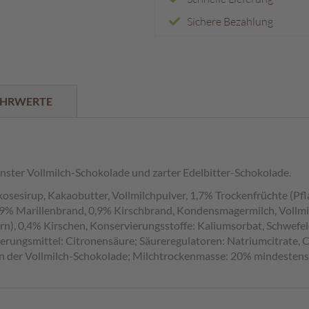
Sichere Bezahlung
HRWERTE
inster Vollmilch-Schokolade und zarter Edelbitter-Schokolade.
osesirup, Kakaobutter, Vollmilchpulver, 1,7% Trockenfrüchte (Pfl
% Marillenbrand, 0,9% Kirschbrand, Kondensmagermilch, Vollmilch,
kern), 0,4% Kirschen, Konservierungsstoffe: Kaliumsorbat, Schwef
äuerungsmittel: Citronensäure; Säureregulatoren: Natriumcitrate,
in der Vollmilch-Schokolade; Milchtrockenmasse: 20% mindestens 