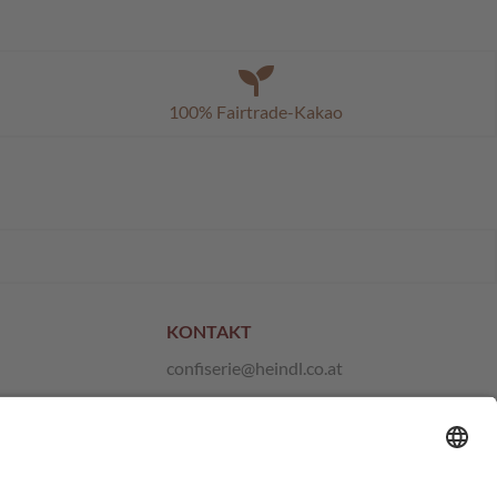
100% Fairtrade-Kakao
KONTAKT
confiserie@heindl.co.at
+43 1 667 21 10
Anfragen und Feedback
Hinweisgeber-Plattform