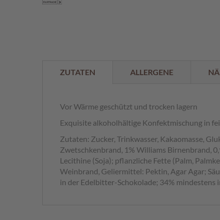
der
%
Bildergalerie
springen
ZUTATEN
ALLERGENE
NÄ
Vor Wärme geschützt und trocken lagern
Exquisite alkoholhältige Konfektmischung in fe
Zutaten: Zucker, Trinkwasser, Kakaomasse, Gluk
Zwetschkenbrand, 1% Williams Birnenbrand, 0,9
Lecithine (Soja); pflanzliche Fette (Palm, Palm
Weinbrand, Geliermittel: Pektin, Agar Agar; S
in der Edelbitter-Schokolade; 34% mindestens 