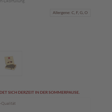
h-Likörfüllung.
Allergene:
C
F
G
O
DET SICH DERZEIT IN DER SOMMERPAUSE.
p-Qualität