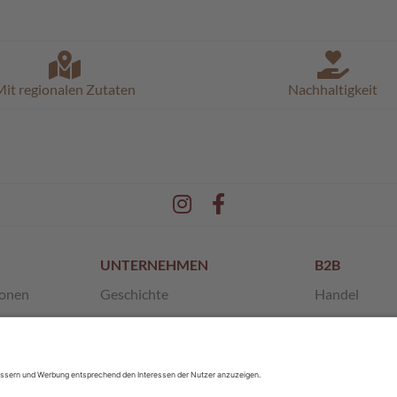
it regionalen Zutaten
Nachhaltigkeit
UNTERNEHMEN
B2B
ionen
Geschichte
Handel
en
Unsere Werte
Franchise
 AGB
SchokoMuseum
Private Label
Pischinger
Sponsoring