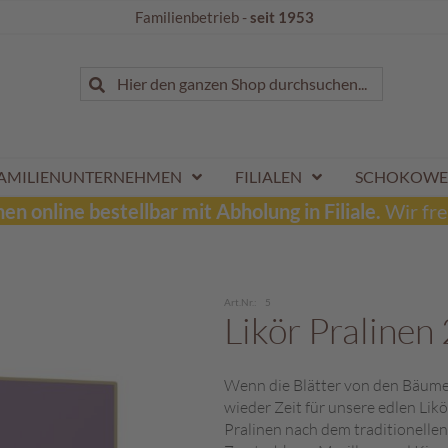
Familienbetrieb -
seit 1953
Suche
Hier den ganzen Shop durchsuchen...
Suche
AMILIENUNTERNEHMEN
FILIALEN
SCHOKOWE
n online bestellbar mit Abholung in Filiale.
Wir fre
Art.Nr.
5
Likör Pralinen
Wenn die Blätter von den Bäumen 
wieder Zeit für unsere edlen Lik
Pralinen nach dem traditionellen 