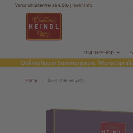
Direkt
Onlineshop
Versandkostenfrei
ab € 50,- |
mehr Info
zum
Dubai
Inhalt
Schokolade
Wunschpraline
Schoko
Maroni
Aktionen
ONLINESHOP
F
Sommerpralinen
Onlineshop in Sommerpause.
Wunschpraline
Tafelschokoladen
Home
Likör Pralinen 280g
Pralinen
Kinderpralinen
Zum
Ende
Schoko
der
Kugeln
Bildergalerie
Mozartkugeln
springen
Likörpralinen