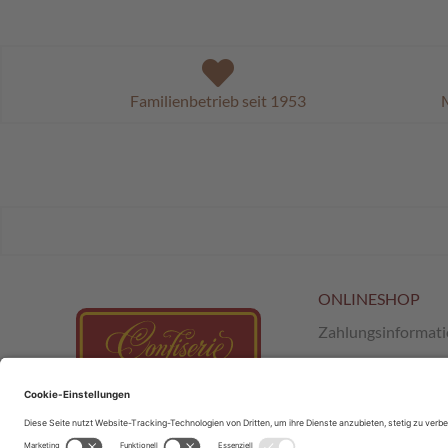
Familienbetrieb seit 1953
M
ONLINESHOP
Zahlungsinformat
Versand & Retour
AGB
;
SchokoClub
Datenschutz