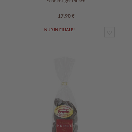
Schokotiger Plüsch
17,90 €
NUR IN FILIALE!
ZUR
WUNSCHL
HINZUF