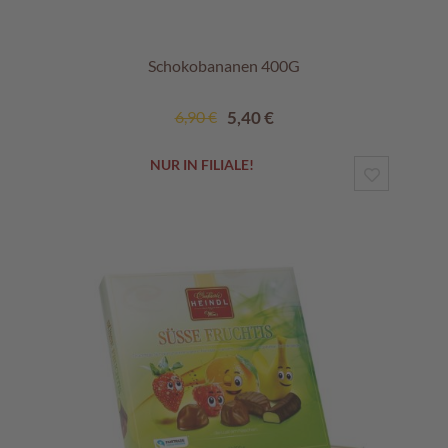
Schokobananen 400G
Sonderangebot
6,90 €
5,40 €
NUR IN FILIALE!
ZUR
WUNSCHL
HINZUF