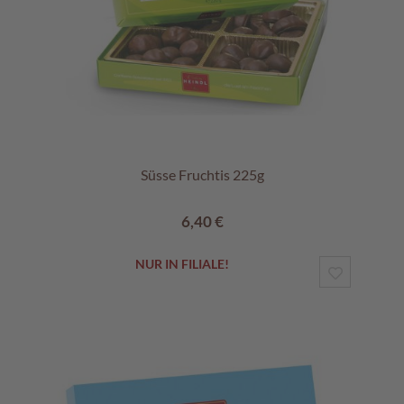
Süsse Fruchtis 225g
6,40 €
NUR IN FILIALE!
ZUR
WUNSCHL
HINZUF