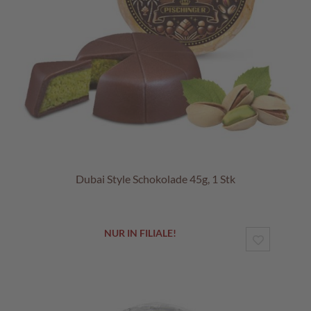
Dubai Style Schokolade 45g, 1 Stk
NUR IN FILIALE!
ZUR
WUNSCHL
HINZUF