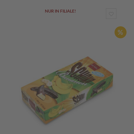
NUR IN FILIALE!
ZUR
WUNSCHL
HINZUF