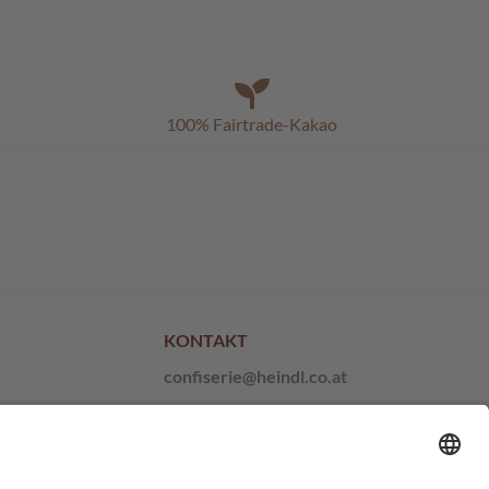
100% Fairtrade-Kakao
KONTAKT
confiserie@heindl.co.at
+43 1 667 21 10
l
Anfragen und Feedback
Hinweisgeber-Plattform