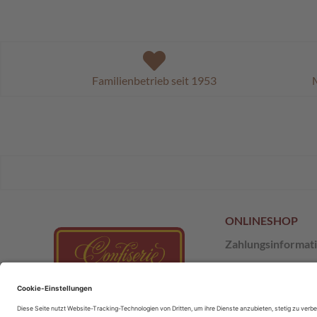
Familienbetrieb seit 1953
M
ONLINESHOP
Zahlungsinformat
Versand & Retour
AGB
;
SchokoClub
Datenschutz