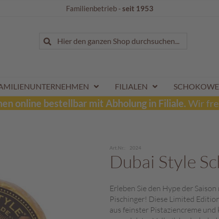
Familienbetrieb -
seit 1953
Suche
Hier den ganzen Shop durchsuchen...
Suche
AMILIENUNTERNEHMEN
FILIALEN
SCHOKOWE
n online bestellbar mit Abholung in Filiale.
Wir fre
Art.Nr.
2024
Dubai Style Sc
Erleben Sie den Hype der Saison 
Pischinger! Diese Limited Editio
aus feinster Pistaziencreme und 