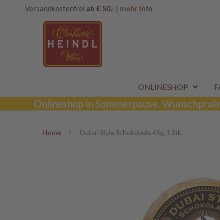
Direkt
Onlineshop
Versandkostenfrei
ab € 50,- |
mehr Info
zum
Dubai
Inhalt
Schokolade
Wunschpraline
Schoko
Maroni
Aktionen
ONLINESHOP
F
Sommerpralinen
Onlineshop in Sommerpause.
Wunschpraline
Tafelschokoladen
Home
Dubai Style Schokolade 45g, 1 Stk
Pralinen
Kinderpralinen
Zum
Ende
Schoko
der
Kugeln
Bildergalerie
Mozartkugeln
springen
Likörpralinen