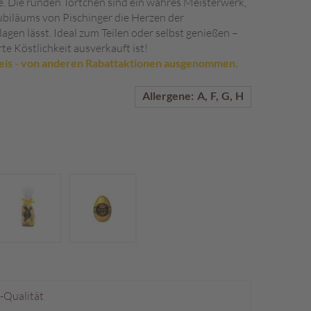
e. Die runden Törtchen sind ein wahres Meisterwerk,
Jubiläums von Pischinger die Herzen der
gen lässt. Ideal zum Teilen oder selbst genießen –
erte Köstlichkeit ausverkauft ist!
eis - von anderen Rabattaktionen ausgenommen.
Allergene:
A
F
G
H
p-Qualität