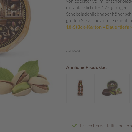
von edelster Vollmilchschokolad
die anlässlich des 175-jährigen 
Schokoladenliebhaber höher schla
greifen Sie zu, bevor diese limiti
18-Stück-Karton = Dauertiefpr
inkl. MwSt.
Ähnliche Produkte:
Frisch hergestellt und To