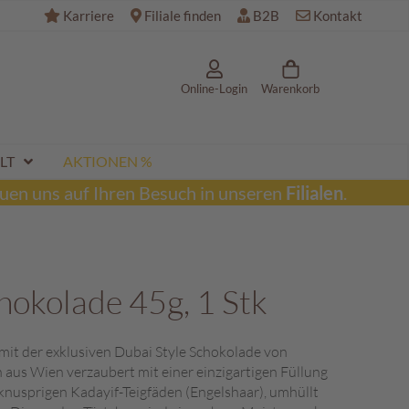
Karriere
Filiale finden
B2B
Kontakt
Online-Login
Warenkorb
LT
AKTIONEN %
uen uns auf Ihren Besuch in unseren
Filialen
.
hokolade 45g, 1 Stk
mit der exklusiven Dubai Style Schokolade von
n aus Wien verzaubert mit einer einzigartigen Füllung
knusprigen Kadayif-Teigfäden (Engelshaar), umhüllt