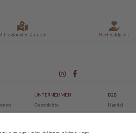
it regionalen Zutaten
Nachhaltigkeit
UNTERNEHMEN
B2B
ionen
Geschichte
Handel
en
Unsere Werte
Franchise
 AGB
SchokoMuseum
Private Labe
Pischinger
Sponsoring