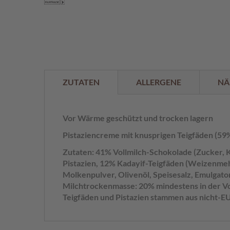
der
%
Bildergalerie
springen
ZUTATEN
ALLERGENE
NÄ
Vor Wärme geschützt und trocken lagern
Pistaziencreme mit knusprigen Teigfäden (59%
Zutaten: 41% Vollmilch-Schokolade (Zucker, K
Pistazien, 12% Kadayif-Teigfäden (Weizenmehl
Molkenpulver, Olivenöl, Speisesalz, Emulgator
Milchtrockenmasse: 20% mindestens in der Vo
Teigfäden und Pistazien stammen aus nicht-EU