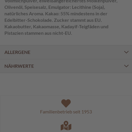
Vollmilchpulver, eiweißangereichertes Molkenpulver,
a
l
Olivenöl, Speisesalz, Emulgator: Lecithine (Soja),
i
natürliches Aroma. Kakao: 55% mindestens in der
n
Edelbitter-Schokolade. Zucker stammt aus EU.
e
Kakaobutter, Kakaomasse, Kadayif-Teigfäden und
n
Pistazien stammen aus nicht-EU.
K
i
ALLERGENE
n
d
e
NÄHRWERTE
r
p
r
a
l
i
n
e
Familienbetrieb seit 1953
n
S