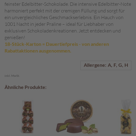
feinster Edelbitter-Schokolade. Die intensive Edelbitter-Note
A
harmoniert perfekt mit der cremigen Füllung und sorgt für
k
ein unvergleichliches Geschmackserlebnis. Ein Hauch von
t
1001 Nacht in jeder Praline – ideal für Liebhaber von
i
exklusiven Schokoladenkreationen. Jetzt entdecken und
o
genießen!
n
18-Stück-Karton = Dauertiefpreis - von anderen
e
Rabattaktionen ausgenommen.
n
Allergene:
A
F
G
H
S
o
inkl. MwSt.
m
m
Ähnliche Produkte:
e
r
p
r
a
l
i
n