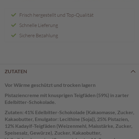
e
n
Frisch hergestellt und Top-Qualität
T
Schnelle Lieferung
a
f
Sichere Bezahlung
e
l
s
c
h
o
ZUTATEN
k
o
Vor Wärme geschützt und trocken lagern
l
Pistaziencreme mit knusprigen Teigfäden (59%) in zarter
a
Edelbitter-Schokolade.
d
e
Zutaten: 41% Edelbitter-Schokolade (Kakaomasse, Zucker,
n
Kakaobutter, Emulgator: Lecithine (Soja)), 25% Pistazien,
12% Kadayif-Teigfäden (Weizenmehl, Maisstärke, Zucker,
P
Speisesalz, Gewürze), Zucker, Kakaobutter,
r