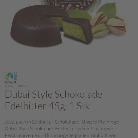
c
h
p
r
a
l
i
n
e
S
Zum
c
Anfang
h
der
o
Art.Nr.
20242
Bildergalerie
Dubai Style Schokolade
k
springen
o
Edelbitter 45g, 1 Stk
M
a
r
Jetzt auch in Edelbitter-Schokolade! Unsere Pischinger
o
Dubai Style Schokolade Edelbitter vereint luxuriöse
n
Pistaziencreme und knusprige Teigfäden, umhüllt von
i