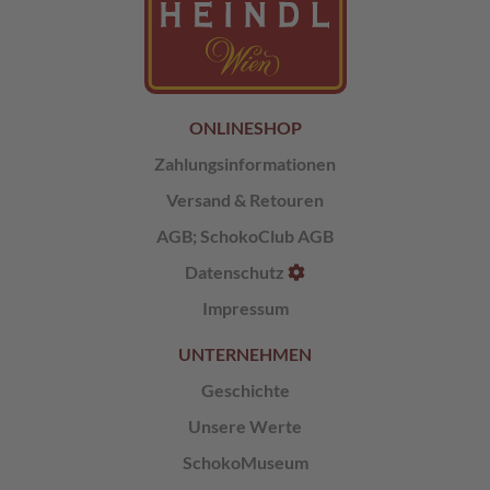
L
i
k
ö
r
ONLINESHOP
p
Zahlungsinformationen
r
a
Versand & Retouren
l
i
AGB
;
SchokoClub AGB
n
e
Datenschutz
n
Impressum
Ö
UNTERNEHMEN
s
t
Geschichte
e
r
Unsere Werte
r
e
SchokoMuseum
i