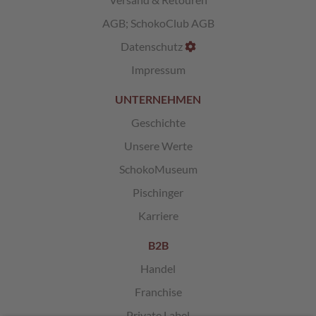
AGB
;
SchokoClub AGB
L
i
Datenschutz
k
ö
Impressum
r
p
UNTERNEHMEN
r
a
Geschichte
l
Unsere Werte
i
n
SchokoMuseum
e
n
Pischinger
Karriere
Ö
s
t
B2B
e
Handel
r
r
Franchise
e
i
Private Label