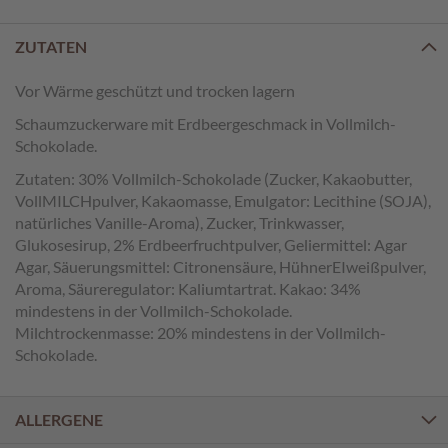
e
n
ZUTATEN
T
a
Vor Wärme geschützt und trocken lagern
f
Schaumzuckerware mit Erdbeergeschmack in Vollmilch-
e
Schokolade.
l
s
Zutaten: 30% Vollmilch-Schokolade (Zucker, Kakaobutter,
c
VollMILCHpulver, Kakaomasse, Emulgator: Lecithine (SOJA),
h
natürliches Vanille-Aroma), Zucker, Trinkwasser,
o
Glukosesirup, 2% Erdbeerfruchtpulver, Geliermittel: Agar
k
Agar, Säuerungsmittel: Citronensäure, HühnerEIweißpulver,
o
Aroma, Säureregulator: Kaliumtartrat. Kakao: 34%
l
a
mindestens in der Vollmilch-Schokolade.
d
Milchtrockenmasse: 20% mindestens in der Vollmilch-
e
Schokolade.
n
P
ALLERGENE
r