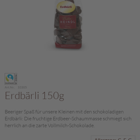
c
h
p
r
a
l
i
n
e
S
Zum
c
Anfang
h
der
o
Art.Nr.
10305
Bildergalerie
Erdbärli 150g
k
springen
o
M
Beeriger Spaß für unsere Kleinen mit den schokoladigen
a
Erdbärli: Die fruchtige Erdbeer-Schaummasse schmiegt sich
r
o
herrlich an die zarte Vollmilch-Schokolade.
n
i
Allergene:
C
F
G