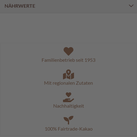
a
NÄHRWERTE
l
i
n
e
n
K
i
n
Familienbetrieb seit 1953
d
e
r
p
Mit regionalen Zutaten
r
a
l
i
Nachhaltigkeit
n
e
n
100% Fairtrade-Kakao
S