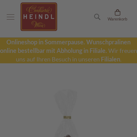
Onlineshop
Suche
Warenkorb
D
u
b
a
Onlineshop in Sommerpause.
Wunschpralinen
i
online bestellbar mit Abholung in Filiale.
Wir freuen
S
c
uns auf Ihren Besuch in unseren
Filialen
.
h
o
k
Zum
o
Ende
l
der
a
Bildergalerie
d
springen
e
W
u
n
s