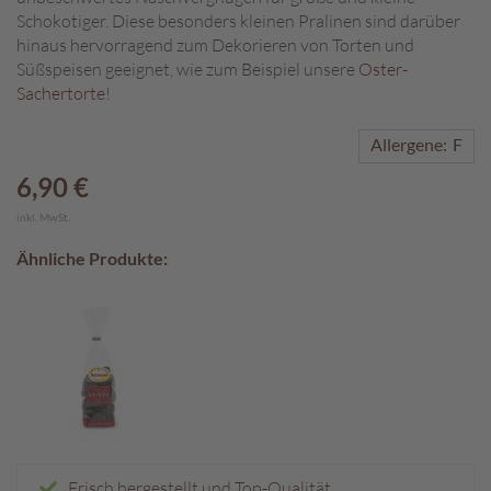
Schokotiger. Diese besonders kleinen Pralinen sind darüber
A
hinaus hervorragend zum Dekorieren von Torten und
k
Süßspeisen geeignet, wie zum Beispiel unsere
Oster-
t
Sachertorte
!
i
o
Allergene:
F
n
e
6,90 €
n
inkl. MwSt.
S
o
Ähnliche Produkte:
m
m
e
r
p
r
a
l
i
n
Frisch hergestellt und Top-Qualität