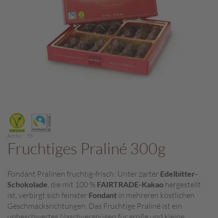
c
h
p
r
a
l
i
n
e
S
Zum
c
Anfang
h
der
o
Art.Nr.
55
Bildergalerie
Fruchtiges Praliné 300g
k
springen
o
M
Fondant Pralinen fruchtig-frisch: Unter zarter
Edelbitter-
a
Schokolade
, die mit 100 %
FAIRTRADE-Kakao
hergestellt
r
o
ist, verbirgt sich feinster
Fondant
in mehreren köstlichen
n
Geschmacksrichtungen. Das Fruchtige Praliné ist ein
i
unbeschwertes Naschvergnügen für große und kleine