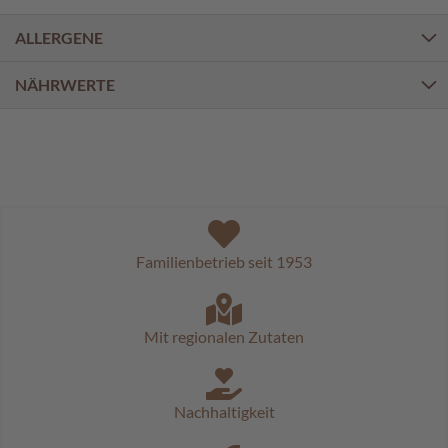
a
l
ALLERGENE
i
n
e
NÄHRWERTE
n
K
i
n
d
e
r
p
Familienbetrieb seit 1953
r
a
l
i
Mit regionalen Zutaten
n
e
n
Nachhaltigkeit
S