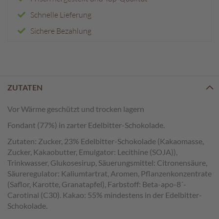
e
n
Schnelle Lieferung
Sichere Bezahlung
T
a
f
e
l
s
ZUTATEN
c
h
Vor Wärme geschützt und trocken lagern
o
k
Fondant (77%) in zarter Edelbitter-Schokolade.
o
Zutaten: Zucker, 23% Edelbitter-Schokolade (Kakaomasse,
l
a
Zucker, Kakaobutter, Emulgator: Lecithine (SOJA)),
d
Trinkwasser, Glukosesirup, Säuerungsmittel: Citronensäure,
e
Säureregulator: Kaliumtartrat, Aromen, Pflanzenkonzentrate
n
(Saflor, Karotte, Granatapfel), Farbstoff: Beta-apo-8´-
Carotinal (C30). Kakao: 55% mindestens in der Edelbitter-
P
Schokolade.
r