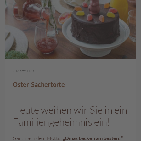
c
h
p
r
a
l
i
n
e
S
7. März 2023
c
h
Oster-Sachertorte
o
k
o
Heute weihen wir Sie in ein
M
a
Familiengeheimnis ein!
r
o
n
Ganz nach dem Motto:
„Omas backen am besten!“
,
i