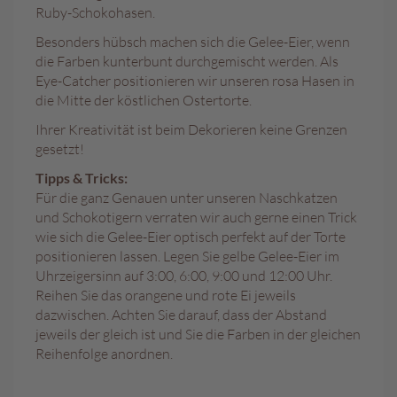
k
Ruby-Schokohasen.
e
r
Besonders hübsch machen sich die Gelee-Eier, wenn
l
die Farben kunterbunt durchgemischt werden. Als
Eye-Catcher positionieren wir unseren rosa Hasen in
V
die Mitte der köstlichen Ostertorte.
e
g
Ihrer Kreativität ist beim Dekorieren keine Grenzen
a
gesetzt!
n
Tipps & Tricks:
Für die ganz Genauen unter unseren Naschkatzen
P
und Schokotigern verraten wir auch gerne einen Trick
i
s
wie sich die Gelee-Eier optisch perfekt auf der Torte
c
positionieren lassen. Legen Sie gelbe Gelee-Eier im
h
Uhrzeigersinn auf 3:00, 6:00, 9:00 und 12:00 Uhr.
i
Reihen Sie das orangene und rote Ei jeweils
n
dazwischen. Achten Sie darauf, dass der Abstand
g
jeweils der gleich ist und Sie die Farben in der gleichen
e
Reihenfolge anordnen.
r
G