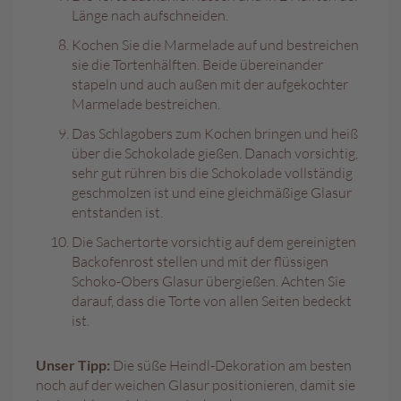
s
Länge nach aufschneiden.
c
h
Kochen Sie die Marmelade auf und bestreichen
e
sie die Tortenhälften. Beide übereinander
n
stapeln und auch außen mit der aufgekochter
k
Marmelade bestreichen.
e
Das Schlagobers zum Kochen bringen und heiß
G
über die Schokolade gießen. Danach vorsichtig,
e
sehr gut rühren bis die Schokolade vollständig
s
geschmolzen ist und eine gleichmäßige Glasur
c
entstanden ist.
h
e
Die Sachertorte vorsichtig auf dem gereinigten
n
Backofenrost stellen und mit der flüssigen
k
Schoko-Obers Glasur übergießen. Achten Sie
k
darauf, dass die Torte von allen Seiten bedeckt
ö
r
ist.
b
e
Unser Tipp:
Die süße Heindl-Dekoration am besten
noch auf der weichen Glasur positionieren, damit sie
G