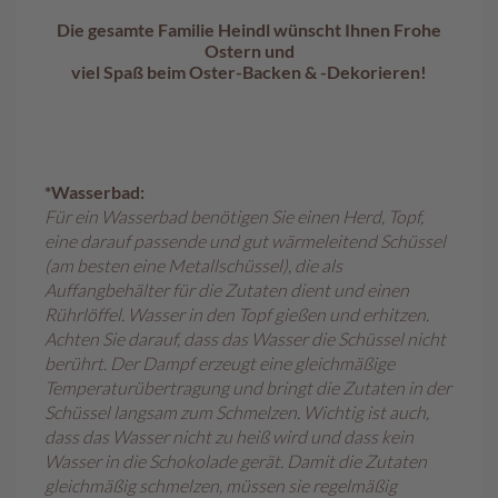
r
Die gesamte Familie Heindl wünscht Ihnen Frohe
o
Ostern und
ß
viel Spaß beim Oster-Backen & -Dekorieren!
p
a
c
k
u
*Wasserbad:
n
Für ein Wasserbad benötigen Sie einen Herd, Topf,
g
eine darauf passende und gut wärmeleitend Schüssel
e
(am besten eine Metallschüssel), die als
n
Auffangbehälter für die Zutaten dient und einen
Rührlöffel. Wasser in den Topf gießen und erhitzen.
Familienunternehmen
Achten Sie darauf, dass das Wasser die Schüssel nicht
berührt. Der Dampf erzeugt eine gleichmäßige
Filialen
Temperaturübertragung und bringt die Zutaten in der
Schüssel langsam zum Schmelzen. Wichtig ist auch,
Schokowelt
dass das Wasser nicht zu heiß wird und dass kein
Wasser in die Schokolade gerät. Damit die Zutaten
Aktionen
gleichmäßig schmelzen, müssen sie regelmäßig
%