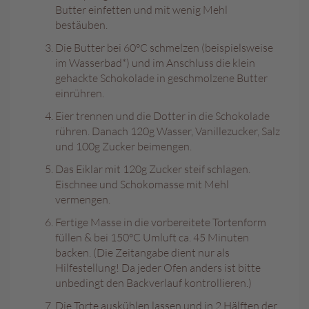
c
Butter einfetten und mit wenig Mehl
h
bestäuben.
i
s
Die Butter bei 60°C schmelzen (beispielsweise
c
im Wasserbad*) und im Anschluss die klein
h
gehackte Schokolade in geschmolzene Butter
e
einrühren.
S
p
Eier trennen und die Dotter in die Schokolade
e
rühren. Danach 120g Wasser, Vanillezucker, Salz
z
und 100g Zucker beimengen.
i
a
Das Eiklar mit 120g Zucker steif schlagen.
l
Eischnee und Schokomasse mit Mehl
i
vermengen.
t
ä
Fertige Masse in die vorbereitete Tortenform
t
füllen & bei 150°C Umluft ca. 45 Minuten
e
backen. (Die Zeitangabe dient nur als
n
Hilfestellung! Da jeder Ofen anders ist bitte
unbedingt den Backverlauf kontrollieren.)
G
e
Die Torte auskühlen lassen und in 2 Hälften der