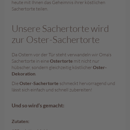
a
heute mit Ihnen das Geheimnis ihrer köstlichen
l
Sachertorte teilen.
i
n
e
Unsere Sachertorte wird
n
zur Oster-Sachertorte
K
i
n
Da Ostern vor der Tür steht verwandeln wir Oma‘s
d
Sachertorte in eine
Ostertorte
mit nicht nur
e
hübscher, sondern gleichzeitig köstlicher
Oster-
r
Dekoration
.
p
r
Die
Oster-Sachertorte
schmeckt hervorragend und
a
lässt sich einfach und schnell zubereiten!
l
i
n
Und so wird’s gemacht:
e
n
Zutaten:
S