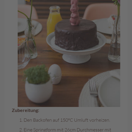
L
i
k
ö
r
p
r
a
l
i
n
e
n
Ö
s
t
e
Zubereitung:
r
r
Den Backofen auf 150°C Umluft vorheizen.
e
i
Eine Springform mit 26cm Durchmesser mit