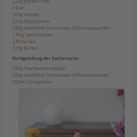
120g glattes Mehl
c
h
6 Eier
o
100g Wasser
k
220g Staubzucker
o
130g Edelbitter-Schokolade (60% Kakaoanteil)
K
1 Pkg Vanillezucker
u
1 Prise Salz
g
e
120g Butter
l
Fertigstellung der Sachertorte:
n
250g Marillenmarmelade
M
200g Edelbitter-Schokolade (60% Kakaoanteil)
o
200ml Schlagobers
z
a
r
t
k
u
g
e
l
n