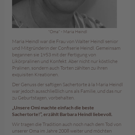
e
n
T
a
"Oma" - Maria Heindl
f
e
Maria Heindl war die Frau von Walter Heindl senior
l
und Mitgründerin der Confiserie Heindl. Gemeinsam
s
begannen sie 1953 mit der Fertigung von
c
Likörpralinen und Konfekt. Aber nicht nur köstliche
h
Pralinen, sondern auch Torten zählten zu ihren
o
exquisiten Kreationen.
k
o
Der Genuss der saftigen Sachertorte à la Maria Heindl
l
war jedoch ausschließlich uns als Familie, und das nur
a
zu Geburtstagen, vorbehalten.
d
e
„Unsere Omi machte einfach die beste
n
Sachertorte!“, erzählt Barbara Heindl liebevoll.
Wir tragen die Tradition auch noch nach dem Tod von
P
r
unserer Oma im Jahre 2008 weiter und möchten