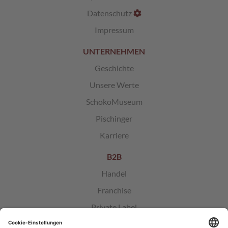
Datenschutz
Impressum
UNTERNEHMEN
Geschichte
Unsere Werte
SchokoMuseum
Pischinger
Karriere
B2B
Handel
Franchise
Private Label
Sponsoring