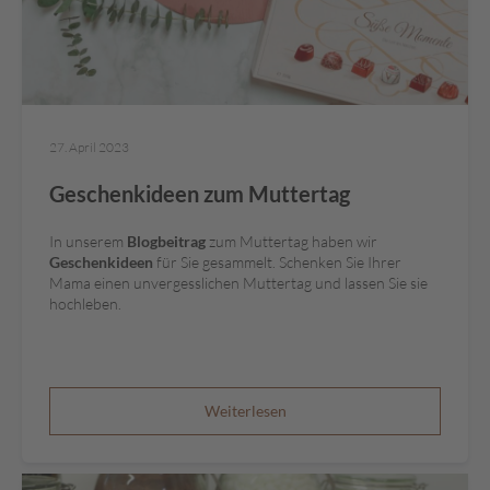
L
i
k
ö
r
p
27. April 2023
r
a
Geschenkideen zum Muttertag
l
i
In unserem
Blogbeitrag
zum Muttertag haben wir
n
Geschenkideen
für Sie gesammelt. Schenken Sie Ihrer
e
Mama einen unvergesslichen Muttertag und lassen Sie sie
n
hochleben.
Ö
s
t
e
Weiterlesen
r
r
e
i