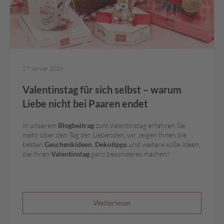
e
n
T
a
f
e
27. Januar 2026
l
s
Valentinstag für sich selbst – warum
c
Liebe nicht bei Paaren endet
h
o
k
In unserem
Blogbeitrag
zum Valentinstag erfahren Sie
o
mehr über den Tag der Liebenden, wir zeigen Ihnen die
besten
Geschenkideen
,
Dekotipps
und weitere süße Ideen,
l
die Ihren
Valentinstag
ganz besonderes machen!
a
d
e
n
Weiterlesen
P
r