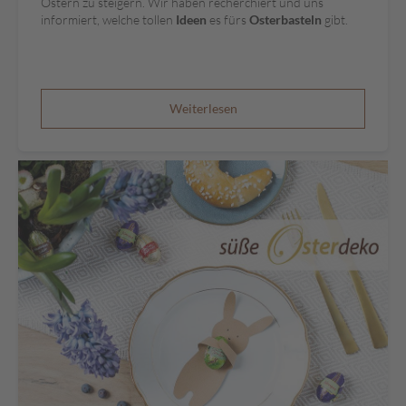
Ostern zu steigern. Wir haben recherchiert und uns
r
informiert, welche tollen
Ideen
es fürs
Osterbasteln
gibt.
o
ß
p
a
c
Weiterlesen
k
u
n
g
e
n
Familienunternehmen
Filialen
Schokowelt
Aktionen
%