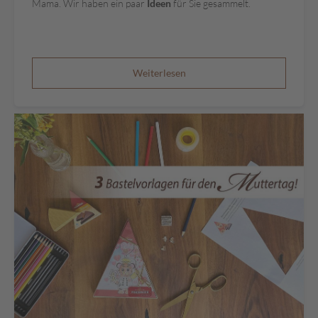
s
Mama. Wir haben ein paar
Ideen
für Sie gesammelt.
c
h
e
n
Weiterlesen
k
e
G
e
s
c
h
e
n
k
k
ö
r
b
e
G