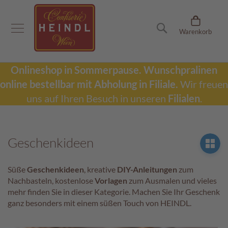
Onlineshop
Suche
Warenkorb
D
u
b
a
Onlineshop in Sommerpause.
Wunschpralinen
i
online bestellbar mit Abholung in Filiale.
Wir freuen
S
c
uns auf Ihren Besuch in unseren
Filialen
.
h
o
k
o
Geschenkideen
l
a
d
Süße
Geschenkideen
, kreative
DIY-Anleitungen
zum
e
Nachbasteln, kostenlose
Vorlagen
zum Ausmalen und vieles
mehr finden Sie in dieser Kategorie. Machen Sie Ihr Geschenk
W
ganz besonders mit einem süßen Touch von HEINDL.
u
n
s