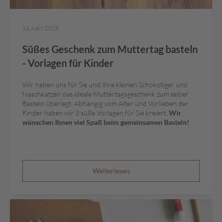
e
l
e
11. April 2023
e
-
Süßes Geschenk zum Muttertag basteln
G
- Vorlagen für Kinder
e
n
u
Wir haben uns für Sie und Ihre kleinen Schokotiger und
s
Naschkatzen das ideale Muttertagsgeschenk zum selber
s
Basteln überlegt. Abhängig vom Alter und Vorlieben der
Kinder haben wir 3 süße Vorlagen für Sie kreiert.
Wir
wünschen Ihnen viel Spaß beim gemeinsamen Basteln!
S
ü
ß
e
s
Weiterlesen
i
m
S
a
c