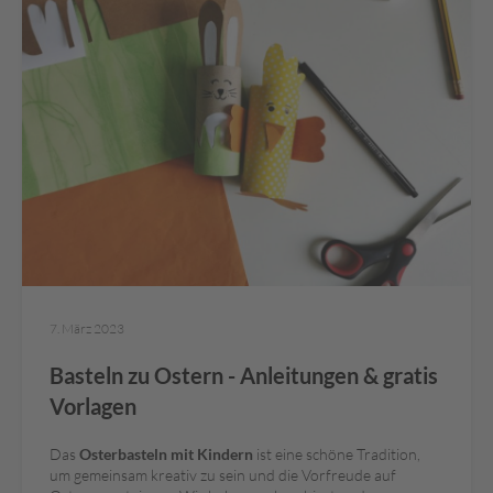
k
e
r
l
V
e
g
a
n
P
i
s
c
7. März 2023
h
i
Basteln zu Ostern - Anleitungen & gratis
n
g
Vorlagen
e
r
Das
Osterbasteln mit Kindern
ist eine schöne Tradition,
um gemeinsam kreativ zu sein und die Vorfreude auf
G