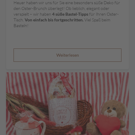
Heuer haben wir uns für Sie eine besonders süße Deko für
den Oster-Brunch überlegt! Ob lieblich, elegant oder
A
verspielt – wir haben
4 süße Bastel-Tipps
für Ihren Oster-
k
Tisch.
Von einfach bis fortgeschritten.
Viel Spaß beim
t
Basteln!
i
o
n
e
n
Weiterlesen
S
o
m
m
e
r
p
r
a
l
i
n