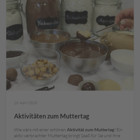
c
h
i
s
c
h
e
S
p
e
z
i
a
l
i
t
ä
26. April 2023
t
e
Aktivitäten zum Muttertag
n
G
Wie wärs mit einer schönen
Aktivität zum Muttertag
? Ein
e
aktiv verbrachter Muttertag bringt Spaß für Sie und Ihre