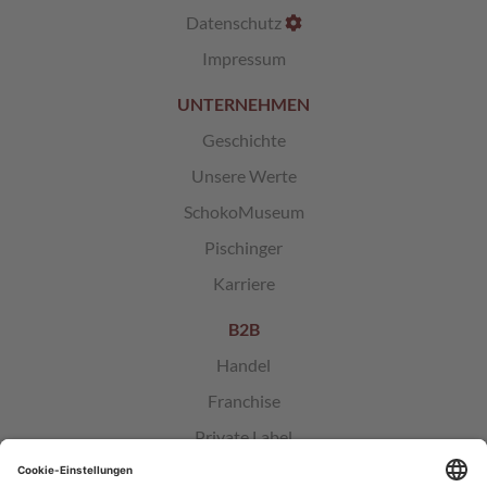
Datenschutz
Impressum
UNTERNEHMEN
Geschichte
Unsere Werte
SchokoMuseum
Pischinger
Karriere
B2B
Handel
Franchise
Private Label
Sponsoring