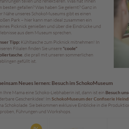
fahrungen teilen und reflektieren. Was hat Ihnen
 besten gefallen? Was haben Sie gelernt? Ganz in
er Nähe unseres SchokoMuseums gibt es einen
roßen Park – hier kann man ideal zusammen ein
eines Picknick genießen und über die Eindrücke und
rlebnisse aus dem Museum sprechen.
nser Tipp:
Kühltasche zum Picknick mitnehmen! In
seren Filialen finden Sie unsere
"coole"
oliertasche
, die prall mit unseren sommerlichen
eblingen gefüllt ist.
einsam Neues lernen: Besuch im SchokoMuseum
 Ihre Mama eine Schoko-Liebhaberin ist, dann ist ein
Besuch un
erbare Geschenkidee! Im
SchokoMuseum der Confiserie Heind
a Schokolade. Sie bekommen exklusive Einblicke in die Produktion
proben, Führungen und Workshops.