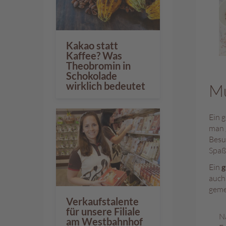
Kakao statt
Kaffee? Was
Theobromin in
Schokolade
wirklich bedeutet
Mu
Ein 
man 
Besu
Spaß
Ein
g
auch
geme
Verkaufstalente
für unsere Filiale
N
am Westbahnhof