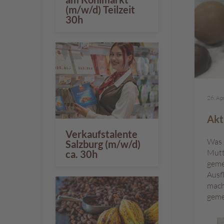
%
(m/w/d) Teilzeit
30h
26. Ap
Akt
Verkaufstalente
Was 
Salzburg (m/w/d)
Mutt
ca. 30h
geme
Ausf
mach
geme