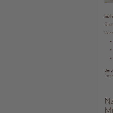
So f
Über
Wir 
Bei 
Ihre
Na
Mu