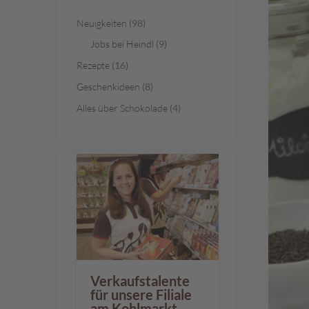
Österreichische
Spezialitäten
Neuigkeiten
(98)
Geschenke
Jobs bei Heindl
(9)
Geschenkkörbe
Rezepte
(16)
Gelee-
Geschenkideen
(8)
Genuss
Alles über Schokolade
(4)
Süßes
im
Sackerl
Vegan
Pischinger
Großpackungen
Familienunternehmen
Filialen
Verkaufstalente
Schokowelt
für unsere Filiale
Aktionen
am Kohlmarkt