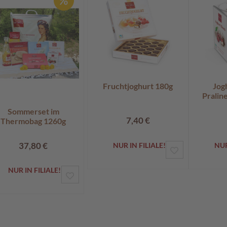
Fruchtjoghurt 180g
Jog
Pralin
Sommerset im
7,40 €
Thermobag 1260g
37,80 €
NUR IN FILIALE!
NUR
ZUR
WUNSCHLIS
NUR IN FILIALE!
ZUR
HINZUFÜGE
WUNSCHLISTE
HINZUFÜGEN