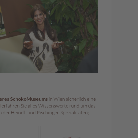
seres SchokoMuseums
in Wien sicherlich eine
l
erfahren Sie alles Wissenswerte rund um das
 der Heindl- und Pischinger-Spezialitäten;