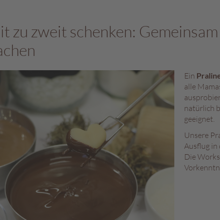
it zu zweit schenken: Gemeinsam
achen
Ein
Prali
alle Mama
ausprobie
natürlich 
geeignet.
Unsere Pr
Ausflug in
Die Worksh
Vorkenntn