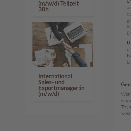
Er
(m/w/d) Teilzeit
am
30h
d
g
kl
E
U
un
Is
Li
International
Sales- und
Gem
Exportmanager:in
(m/w/d)
Wenn
wund
Them
Kost