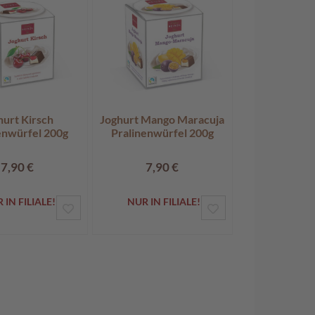
hurt Kirsch
Joghurt Mango Maracuja
enwürfel 200g
Pralinenwürfel 200g
7,90 €
7,90 €
 IN FILIALE!
NUR IN FILIALE!
ZUR
ZUR
TE
WUNSCHLISTE
WUNSCHLISTE
N
HINZUFÜGEN
HINZUFÜGEN