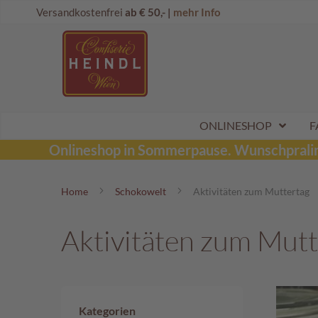
Direkt
Onlineshop
Versandkostenfrei
ab € 50,- |
mehr Info
zum
Dubai
Inhalt
Schokolade
Wunschpraline
Schoko
Maroni
Aktionen
ONLINESHOP
F
Sommerpralinen
Onlineshop in Sommerpause.
Wunschpraline
Tafelschokoladen
Home
Schokowelt
Aktivitäten zum Muttertag
Pralinen
Kinderpralinen
Aktivitäten zum Mutt
Schoko
Kugeln
Mozartkugeln
Likörpralinen
Kategorien