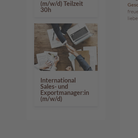
(m/w/d) Teilzeit
Ges
30h
freu
lieb
International
Sales- und
Exportmanager:in
(m/w/d)