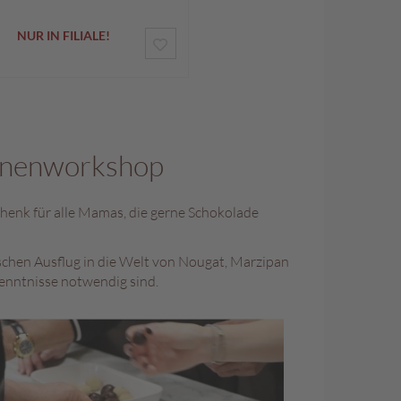
o
n
d
NUR IN FILIALE!
ZUR
e
r
E
WUNSCHLISTE
a
n
HINZUFÜGEN
g
e
b
linenworkshop
o
t
chenk für alle Mamas, die gerne Schokolade
schen Ausflug in die Welt von Nougat, Marzipan
kenntnisse notwendig sind.