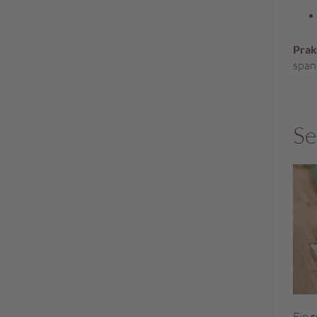
Prak
span
Se
Ein
s