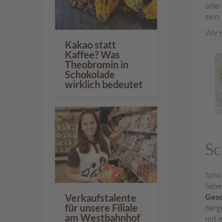
oder
sein.
Wir 
Kakao statt
Kaffee? Was
Theobromin in
Schokolade
wirklich bedeutet
Sc
Scho
lieb
Gesc
Verkaufstalente
für unsere Filiale
herg
am Westbahnhof
mit 