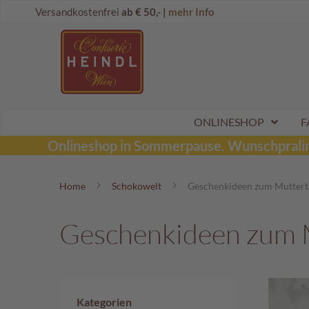
Direkt
Onlineshop
Versandkostenfrei
ab € 50,- |
mehr Info
zum
Dubai
Inhalt
Schokolade
Wunschpraline
Schoko
Maroni
Aktionen
ONLINESHOP
F
Sommerpralinen
Onlineshop in Sommerpause.
Wunschpraline
Tafelschokoladen
Home
Schokowelt
Geschenkideen zum Muttert
Pralinen
Kinderpralinen
Geschenkideen zum 
Schoko
Kugeln
Mozartkugeln
Likörpralinen
Kategorien