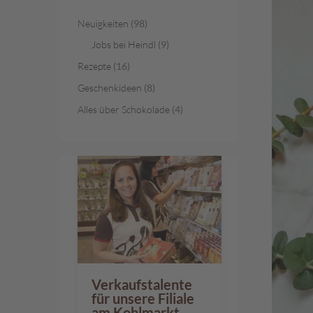
Österreichische
Spezialitäten
Neuigkeiten
(98)
Geschenke
Jobs bei Heindl
(9)
Geschenkkörbe
Rezepte
(16)
Gelee-
Geschenkideen
(8)
Genuss
Alles über Schokolade
(4)
Süßes
im
Sackerl
Vegan
Pischinger
Großpackungen
Familienunternehmen
Filialen
Verkaufstalente
Schokowelt
für unsere Filiale
Aktionen
am Kohlmarkt