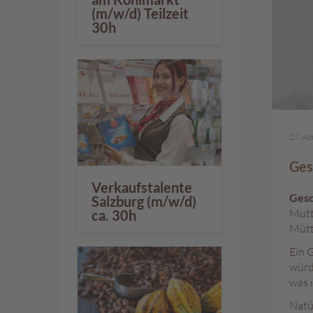
%
(m/w/d) Teilzeit
30h
27. Ap
Ges
Verkaufstalente
Gesc
Salzburg (m/w/d)
Mutte
ca. 30h
Mütte
Ein G
würd
was 
Natü