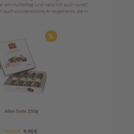
er am Muttertag (und natürlich auch sonst)
n auch wunderschöne Arrangements, die in
Alles Gute 250g
S
10,90 €
9,90 €