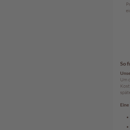
P
e
So f
Unse
Um d
Kost
späte
Eine