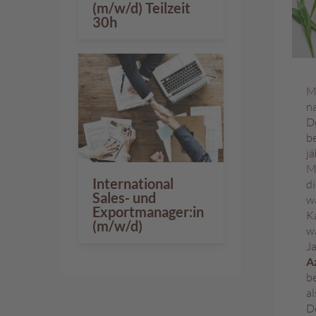
(m/w/d) Teilzeit
30h
M
n
D
b
jä
M
International
di
Sales- und
wa
Exportmanager:in
Ka
(m/w/d)
w
J
A
be
al
D