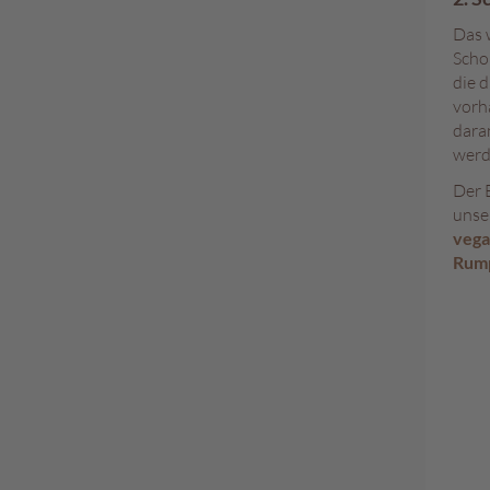
Das 
Scho
die 
vorh
dara
werd
Der 
unse
vega
Rum