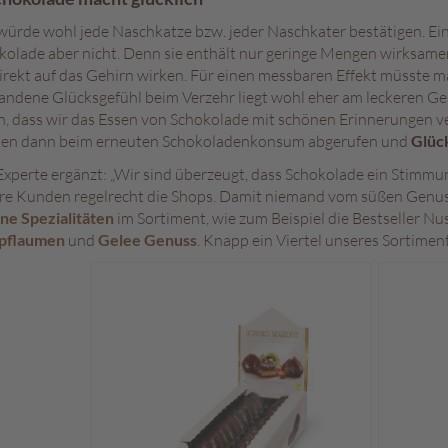
würde wohl jede Naschkatze bzw. jeder Naschkater bestätigen. Ein
kolade aber nicht. Denn sie enthält nur geringe Mengen wirksamer
direkt auf das Gehirn wirken. Für einen messbaren Effekt müsste 
andene Glücksgefühl beim Verzehr liegt wohl eher am leckeren G
n, dass wir das Essen von Schokolade mit schönen Erinnerungen ve
en dann beim erneuten Schokoladenkonsum abgerufen und
Glüc
Experte ergänzt: „Wir sind überzeugt, dass Schokolade ein Stimmun
re Kunden regelrecht die Shops. Damit niemand vom süßen Genuss 
ne Spezialitäten
im Sortiment, wie zum Beispiel die Bestseller N
pflaumen
und
Gelee Genuss
. Knapp ein Viertel unseres Sortiment