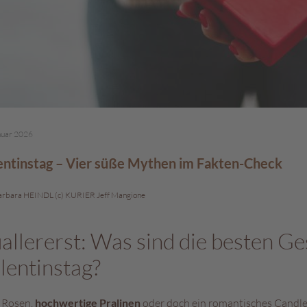
nuar 2026
entinstag – Vier süße Mythen im Fakten-Check
arbara HEINDL (c) KURIER Jeff Mangione
allererst: Was sind die besten G
lentinstag?
 Rosen,
hochwertige Pralinen
oder doch ein romantisches Candle