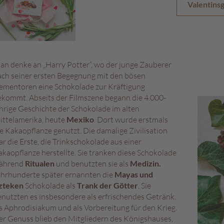
Valentins
an denke an „Harry Potter“, wo der junge Zauberer
ach seiner ersten Begegnung mit den bösen
ementoren eine Schokolade zur Kräftigung
ekommt. Abseits der Filmszene begann die 4.000-
hrige Geschichte der Schokolade im alten
ittelamerika, heute
Mexiko
. Dort wurde erstmals
e Kakaopflanze genutzt. Die damalige Zivilisation
r die Erste, die Trinkschokolade aus einer
kaopflanze herstellte. Sie tranken diese Schokolade
ährend
Ritualen
und benutzten sie als
Medizin.
ahrhunderte später ernannten die
Mayas und
zteken
Schokolade als
Trank der Götter
. Sie
nutzten es insbesondere als erfrischendes Getränk,
s Aphrodisiakum und als Vorbereitung für den Krieg.
er Genuss blieb den Mitgliedern des Königshauses,