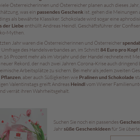
viele Österreicherinnen und Österreicher planen auch dieses Jahr, 
chätzung, was ein
passendes Geschenk
ist, gehen die Meinungen 
rdings als bewährte Klassiker. Schokolade wird sogar eine aphrodi
s der Liebe
enthüllt Andreas Heindl, Geschäftsführer der Confiser
ko-Mythen.
etzten Jahr waren die Österreicherinnen und Österreicher
spenda
r Umfrage des Handelsverbandes an, im Schnitt
84 Euro pro Kopf
um 16 Prozent mehr als im Vorjahr und der Handel rechnete mit 
n neuer Rekord, der nach zwei Jahren Corona-Krise auch dringend 
eimische Arbeitsplätze zu sichern. Bei mehr als jedem zweiten Ge
 Pflanzen
, aber auch Süßigkeiten wie
Pralinen und Schokolade
st
igen Valentinstags greift Andreas
Heindl
vom Wiener Familienunt
und verrät ihren Wahrheitsgehalt.
Suchen Sie noch ein passendes
Geschen
Jahr
süße Geschenkideen
für Sie überle