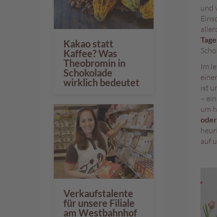
und 
Eins
alle
Tage
Kakao statt
Scho
Kaffee? Was
Theobromin in
Im l
Schokolade
eine
wirklich bedeutet
ist 
– ei
um h
oder
heur
auf 
Verkaufstalente
für unsere Filiale
am Westbahnhof