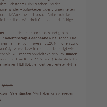
ihre Liebsten zu überraschen. Bei der
auseinander – Süßigkeiten oder Blumen gelten
sierende Wirkung nachgesagt. Anlässlich des
ie Heindl, die Wahrheit über vier hartnäckige
bel
– zumindest planten sie das und gaben in
für
Valentinstags-Geschenke
auszugeben. Das
Mehreinnahmen von insgesamt 128 Millionen Euro
benötigt wurde bzw. immer noch benötigt wird,
schenk (53 Prozent) handelte es sich um
Blumen
anden hoch im Kurs (27 Prozent). Anlässlich des
ernehmen HEINDL vier weit verbreitete Mythen
❤️❤️❤️
k
zum
Valentinstag
? Wir haben uns wie jedes
gt.