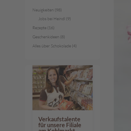
Österreichische
Spezialitäten
Neuigkeiten
(98)
Geschenke
Jobs bei Heindl
(9)
Geschenkkörbe
Rezepte
(16)
Gelee-
Geschenkideen
(8)
Genuss
Alles über Schokolade
(4)
Süßes
im
Sackerl
Vegan
Pischinger
Großpackungen
Familienunternehmen
Filialen
Verkaufstalente
Schokowelt
für unsere Filiale
Aktionen
am Kohlmarkt