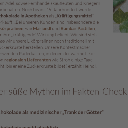
em Adel, sowie Fernhandelskaufleuten und Kriegern
rbehalten. Noch bis ins 19. Jahrhundert wurde
chokolade in Apotheken
als „
Kräftigungsmittel
“
rkauft. „Bei unseren Kunden sind insbesondere die
ikörpralinen
, wie
Mariandl
und
Rumbar Pastillen
,
r ihre „kräftigende“ Wirkung beliebt. Wir sind stolz,
ss wir unsere Likörpralinen noch traditionell mit
uckerkruste herstellen. Unsere Konfektmacher
erwenden Puderkästen, in denen der warme Likör
on
regionalen Lieferanten
wie Stroh einige Tage
ht, bis er eine Zuckerkruste bildet“, erzählt Heindl.
er süße Mythen im Fakten-Chec
chokolade als medizinischer „Trank der Götter“
chokolade macht glücklich