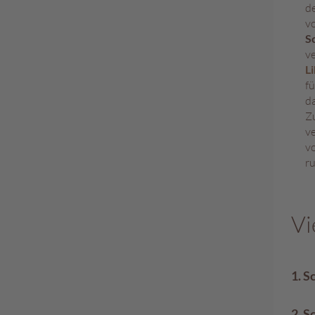
d
vo
S
ve
L
fü
da
Z
v
v
ru
Vi
1. S
2. S