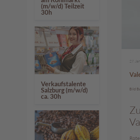
%
(m/w/d) Teilzeit
30h
27. Ja
Val
Verkaufstalente
Salzburg (m/w/d)
Bild B
ca. 30h
Zu
Va
Rote