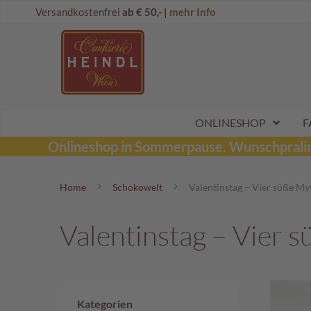
Direkt
Onlineshop
Versandkostenfrei
ab € 50,- |
mehr Info
zum
Dubai
Inhalt
Schokolade
Wunschpraline
Schoko
Maroni
Aktionen
ONLINESHOP
F
Sommerpralinen
Onlineshop in Sommerpause.
Wunschpraline
Tafelschokoladen
Home
Schokowelt
Valentinstag – Vier süße M
Pralinen
Kinderpralinen
Valentinstag – Vier 
Schoko
Kugeln
Mozartkugeln
Likörpralinen
Kategorien