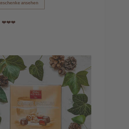
geschenke ansehen
❤️❤️❤️