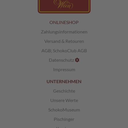
L
i
k
ONLINESHOP
ö
Zahlungsinformationen
r
p
Versand & Retouren
r
a
AGB
;
SchokoClub AGB
l
i
Datenschutz
n
Impressum
e
n
UNTERNEHMEN
Ö
Geschichte
s
t
Unsere Werte
e
r
SchokoMuseum
r
Pischinger
e
i