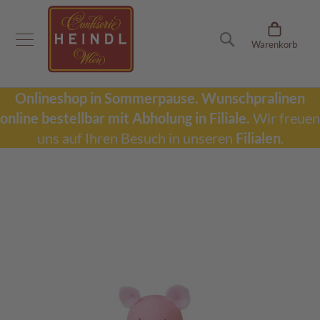
Onlineshop
Suche
Warenkorb
D
u
b
a
Onlineshop in Sommerpause.
Wunschpralinen
i
online bestellbar mit Abholung in Filiale.
Wir freuen
S
c
uns auf Ihren Besuch in unseren
Filialen
.
h
o
k
Zum
o
Ende
l
der
a
Bildergalerie
d
springen
e
W
u
n
s