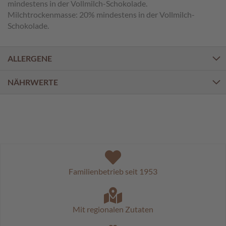
a
mindestens in der Vollmilch-Schokolade.
l
Milchtrockenmasse: 20% mindestens in der Vollmilch-
i
Schokolade.
n
e
n
ALLERGENE
K
NÄHRWERTE
i
n
d
e
r
p
r
a
l
i
Familienbetrieb seit 1953
n
e
n
Mit regionalen Zutaten
S