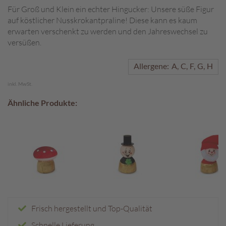
Für Groß und Klein ein echter Hingucker: Unsere süße Figur
A
auf köstlicher Nusskrokantpraline! Diese kann es kaum
k
erwarten verschenkt zu werden und den Jahreswechsel zu
t
versüßen.
i
o
Allergene:
A
C
F
G
H
n
e
inkl. MwSt.
n
Ähnliche Produkte:
S
o
m
m
e
r
p
r
a
l
Frisch hergestellt und Top-Qualität
i
n
Schnelle Lieferung