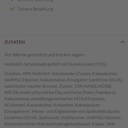
e
n
Sichere Bezahlung
T
a
f
e
ZUTATEN
l
s
c
Vor Wärme geschützt und trocken lagern
h
Vollmilch-Schokolade gefüllt mit Nusskrokant (51%).
o
k
Zutaten: 49% Vollmilch-Schokolade (Zucker, Kakaobutter,
o
VollMILCHpulver, Kakaomasse, Emulgator: Lecithine (SOJA),
l
natürliches Vanille-Aroma), Zucker, 13% HASELNÜSSE,
a
WEIZEnmehl, pflanzliche Öle und Fette (Palm, Palmkern),
d
Kakaomasse, eiweißangereichertes MOLKEnpulver,
e
SOJAmehl, Kakaobutter, Kokosfett, Kakaopulver,
n
Emulgatoren: Mono- und Diglyceride von Speisefettsäuren,
Lecithine (SOJA), Speisesalz, VollEIpulver, VollMILCHpulver,
P
r
Backtriebmittel: Natriumhydrogencarbonat. Kakao: 34%