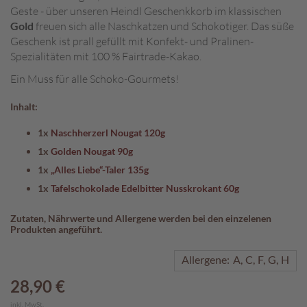
Geste - über unseren Heindl Geschenkkorb im klassischen
A
Gold
freuen sich alle Naschkatzen und Schokotiger. Das süße
k
Geschenk ist prall gefüllt mit Konfekt- und Pralinen-
t
Spezialitäten mit 100 % Fairtrade-Kakao.
i
o
Ein Muss für alle Schoko-Gourmets!
n
e
Inhalt:
n
1x
Naschherzerl Nougat 120g
S
1x
Golden Nougat 90g
o
1x
„Alles Liebe“-Taler 135g
m
m
1x
Tafelschokolade Edelbitter Nusskrokant 60g
e
r
Zutaten, Nährwerte und Allergene werden bei den einzelenen
Produkten angeführt.
p
r
a
Allergene:
A
C
F
G
H
l
28,90 €
i
n
inkl. MwSt.