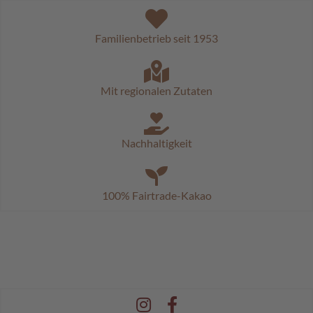
c
h
o
Familienbetrieb seit 1953
k
o
K
u
Mit regionalen Zutaten
g
e
l
n
Nachhaltigkeit
M
o
z
100% Fairtrade-Kakao
a
r
t
k
u
g
e
l
n