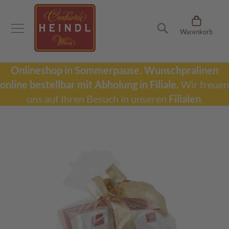
Onlineshop
Suche
Warenkorb
D
u
b
a
Onlineshop in Sommerpause.
Wunschpralinen
i
online bestellbar mit Abholung in Filiale.
Wir freuen
S
c
uns auf Ihren Besuch in unseren
Filialen
.
h
o
k
Zum
o
Ende
l
der
a
Bildergalerie
d
springen
e
W
u
n
s