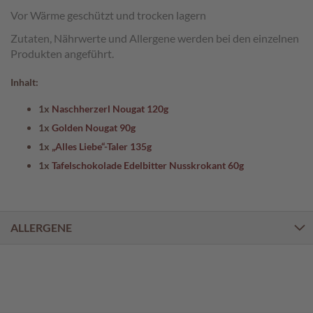
a
Vor Wärme geschützt und trocken lagern
l
i
Zutaten, Nährwerte und Allergene werden bei den einzelnen
n
Produkten angeführt.
e
n
Inhalt:
K
1x
Naschherzerl Nougat 120g
i
1x
Golden Nougat 90g
n
d
1x
„Alles Liebe“-Taler 135g
e
1x
Tafelschokolade Edelbitter Nusskrokant 60g
r
p
r
a
l
ALLERGENE
i
n
e
n
S