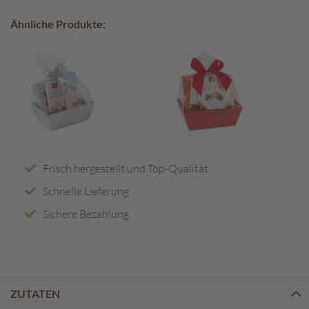
e
n
Ähnliche Produkte:
T
a
f
e
l
s
c
h
o
Frisch hergestellt und Top-Qualität
k
o
Schnelle Lieferung
l
Sichere Bezahlung
a
d
e
n
P
ZUTATEN
r