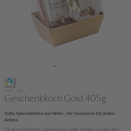
c
h
p
r
a
l
i
n
e
S
c
Zum
h
Anfang
o
der
k
Art.Nr.
1851
Bildergalerie
o
Geschenkkorb Gold 405g
M
springen
a
r
Süße Spezialitäten aus Wien - Ihr Geschenk für jeden
o
Anlass.
n
i
Ob als Mitbringsel, Dankeschön oder einfach nur als liebe