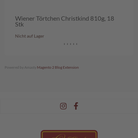
s
c
h
Wiener Törtchen Christkind 810g, 18
Wie
e
Stk
n
k
Nicht auf Lager
Nich
e
G
e
s
Powered by Amasty
Magento 2 Blog Extension
c
h
e
n
k
k
ö
r
b
e
G