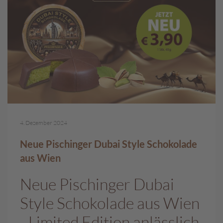
c
h
p
r
a
l
i
n
e
S
c
4. Dezember 2024
h
o
Neue Pischinger Dubai Style Schokolade
k
aus Wien
o
M
a
Neue Pischinger Dubai
r
Style Schokolade aus Wien
o
n
- Limited Edition anlässlich
i