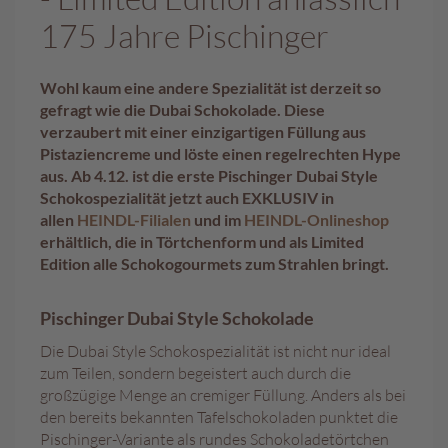
175 Jahre Pischinger
A
k
t
Wohl kaum eine andere Spezialität ist derzeit so
i
gefragt wie die Dubai Schokolade. Diese
o
verzaubert mit einer einzigartigen Füllung aus
n
e
Pistaziencreme und löste einen regelrechten Hype
n
aus. Ab 4.12. ist die erste Pischinger Dubai Style
Schokospezialität jetzt auch EXKLUSIV in
S
allen
HEINDL-Filialen
und im
HEINDL-Onlineshop
o
erhältlich, die in Törtchenform und als Limited
m
Edition alle Schokogourmets zum Strahlen bringt.
m
e
r
Pischinger Dubai Style Schokolade
p
Die Dubai Style Schokospezialität ist nicht nur ideal
r
zum Teilen, sondern begeistert auch durch die
a
großzügige Menge an cremiger Füllung. Anders als bei
l
i
den bereits bekannten Tafelschokoladen punktet die
n
Pischinger-Variante als rundes Schokoladetörtchen