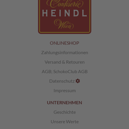
e
l
e
e
-
G
e
n
ONLINESHOP
u
Zahlungsinformationen
s
s
Versand & Retouren
AGB
;
SchokoClub AGB
S
ü
Datenschutz
ß
e
Impressum
s
i
UNTERNEHMEN
m
Geschichte
S
a
Unsere Werte
c