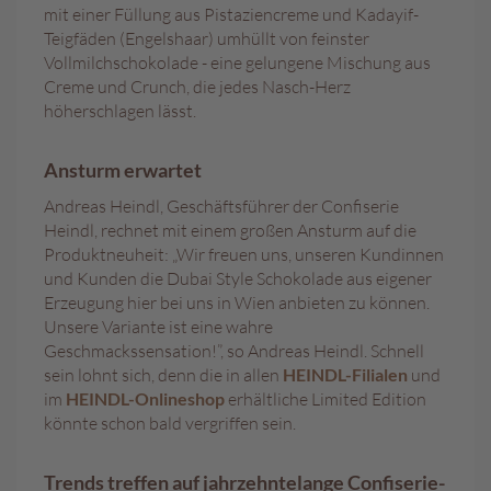
e
mit einer Füllung aus Pistaziencreme und Kadayif-
n
Teigfäden (Engelshaar) umhüllt von feinster
Vollmilchschokolade - eine gelungene Mischung aus
T
Creme und Crunch, die jedes Nasch-Herz
a
höherschlagen lässt.
f
e
l
Ansturm erwartet
s
Andreas Heindl, Geschäftsführer der Confiserie
c
h
Heindl, rechnet mit einem großen Ansturm auf die
o
Produktneuheit: „Wir freuen uns, unseren Kundinnen
k
und Kunden die Dubai Style Schokolade aus eigener
o
Erzeugung hier bei uns in Wien anbieten zu können.
l
Unsere Variante ist eine wahre
a
Geschmackssensation!”, so Andreas Heindl. Schnell
d
sein lohnt sich, denn die in allen
HEINDL-Filialen
und
e
im
HEINDL-Onlineshop
erhältliche Limited Edition
n
könnte schon bald vergriffen sein.
P
r
Trends treffen auf jahrzehntelange Confiserie-