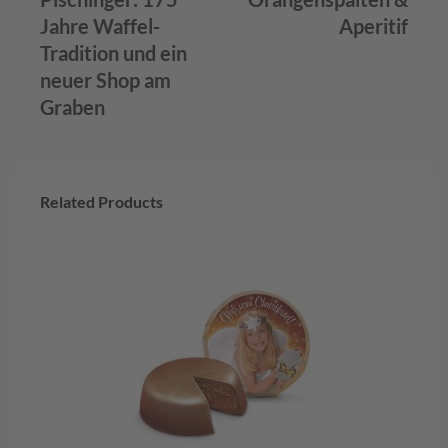
c
Jahre Waffel-
Aperitif
h
i
Tradition und ein
s
neuer Shop am
c
Graben
h
e
S
p
e
z
Related Products
i
a
l
i
t
ä
t
e
n
G
e