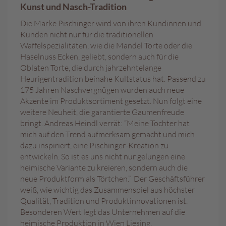
a
Kunst und Nasch-Tradition
l
i
Die Marke Pischinger wird von ihren Kundinnen und
n
Kunden nicht nur für die traditionellen
e
Waffelspezialitäten, wie die Mandel Torte oder die
n
Haselnuss Ecken, geliebt, sondern auch für die
Oblaten Torte, die durch jahrzehntelange
K
Heurigentradition beinahe Kultstatus hat. Passend zu
i
175 Jahren Naschvergnügen wurden auch neue
n
Akzente im Produktsortiment gesetzt. Nun folgt eine
d
e
weitere Neuheit, die garantierte Gaumenfreude
r
bringt. Andreas Heindl verrät: “Meine Tochter hat
p
mich auf den Trend aufmerksam gemacht und mich
r
dazu inspiriert, eine Pischinger-Kreation zu
a
entwickeln. So ist es uns nicht nur gelungen eine
l
heimische Variante zu kreieren, sondern auch die
i
neue Produktform als Törtchen.” Der Geschäftsführer
n
e
weiß, wie wichtig das Zusammenspiel aus höchster
n
Qualität, Tradition und Produktinnovationen ist.
Besonderen Wert legt das Unternehmen auf die
S
heimische Produktion in Wien Liesing,