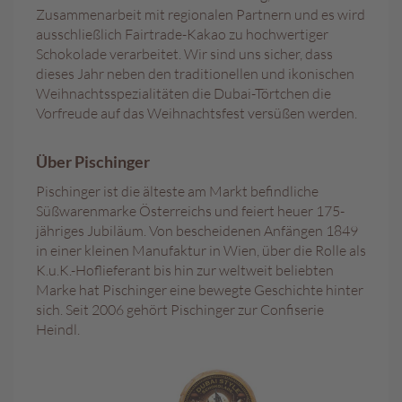
c
Zusammenarbeit mit regionalen Partnern und es wird
h
ausschließlich Fairtrade-Kakao zu hochwertiger
o
Schokolade verarbeitet. Wir sind uns sicher, dass
k
o
dieses Jahr neben den traditionellen und ikonischen
K
Weihnachtsspezialitäten die Dubai-Törtchen die
u
Vorfreude auf das Weihnachtsfest versüßen werden.
g
e
l
Über Pischinger
n
Pischinger ist die älteste am Markt befindliche
Süßwarenmarke Österreichs und feiert heuer 175-
M
o
jähriges Jubiläum. Von bescheidenen Anfängen 1849
z
in einer kleinen Manufaktur in Wien, über die Rolle als
a
K.u.K.-Hoflieferant bis hin zur weltweit beliebten
r
Marke hat Pischinger eine bewegte Geschichte hinter
t
sich. Seit 2006 gehört Pischinger zur Confiserie
k
Heindl.
u
g
e
l
n