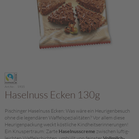
c
h
p
r
a
l
i
n
e
S
Zum
c
Anfang
h
der
o
Art.Nr.
1935
Bildergalerie
Haselnuss Ecken 130g
k
springen
o
M
Pischinger Haselnuss Ecken: Was wäre ein Heurigenbesuch
a
ohne die legendären Waffelspezialitäten? Vor allem diese
r
o
Heurigenpackung weckt köstliche Kindheitserinnerungen!
n
Ein Knuspertraum: Zarte
Haselnusscreme
zwischen luftig-
i
leichten Waffelschichten, umhüllt von feinster
Vollmilch-