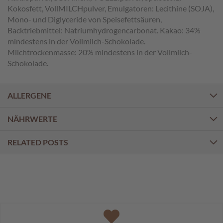
a
Kokosfett, VollMILCHpulver, Emulgatoren: Lecithine (SOJA),
l
Mono- und Diglyceride von Speisefettsäuren,
i
Backtriebmittel: Natriumhydrogencarbonat. Kakao: 34%
n
mindestens in der Vollmilch-Schokolade.
e
n
Milchtrockenmasse: 20% mindestens in der Vollmilch-
Schokolade.
K
i
n
ALLERGENE
d
e
NÄHRWERTE
r
p
r
RELATED POSTS
a
l
i
n
e
n
S