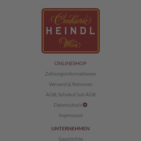
L
i
k
ö
r
p
r
a
l
ONLINESHOP
i
n
Zahlungsinformationen
e
n
Versand & Retouren
AGB
;
SchokoClub AGB
Ö
s
Datenschutz
t
e
Impressum
r
r
UNTERNEHMEN
e
i
Geschichte