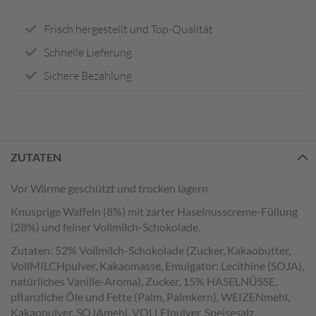
e
n
Frisch hergestellt und Top-Qualität
T
Schnelle Lieferung
a
Sichere Bezahlung
f
e
l
s
c
h
ZUTATEN
o
k
Vor Wärme geschützt und trocken lagern
o
l
Knusprige Waffeln (8%) mit zarter Haselnusscreme-Füllung
a
(28%) und feiner Vollmilch-Schokolade.
d
e
Zutaten: 52% Vollmilch-Schokolade (Zucker, Kakaobutter,
n
VollMILCHpulver, Kakaomasse, Emulgator: Lecithine (SOJA),
natürliches Vanille-Aroma), Zucker, 15% HASELNÜSSE,
P
pflanzliche Öle und Fette (Palm, Palmkern), WEIZENmehl,
r
Kakaopulver, SOJAmehl, VOLLEIpulver, Speisesalz,