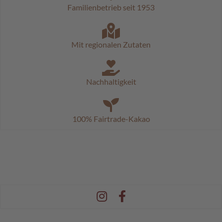
c
Familienbetrieb seit 1953
h
o
k
o
Mit regionalen Zutaten
K
u
g
e
Nachhaltigkeit
l
n
M
100% Fairtrade-Kakao
o
z
a
r
t
k
u
g
e
l
n