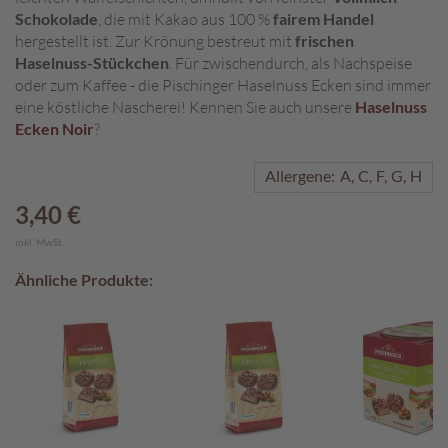
Schokolade
, die mit Kakao aus 100 %
fairem Handel
A
hergestellt ist. Zur Krönung bestreut mit
frischen
k
Haselnuss-Stückchen
. Für zwischendurch, als Nachspeise
t
oder zum Kaffee - die Pischinger Haselnuss Ecken sind immer
i
eine köstliche Nascherei! Kennen Sie auch unsere
Haselnuss
o
Ecken Noir
?
n
e
n
Allergene:
A
C
F
G
H
3,40 €
S
o
inkl. MwSt.
m
m
Ähnliche Produkte:
e
r
p
r
a
l
i
n