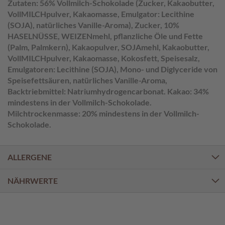
a
Zutaten: 56% Vollmilch-Schokolade (Zucker, Kakaobutter,
l
VollMILCHpulver, Kakaomasse, Emulgator: Lecithine
i
(SOJA), natürliches Vanille-Aroma), Zucker, 10%
n
HASELNÜSSE, WEIZENmehl, pflanzliche Öle und Fette
e
(Palm, Palmkern), Kakaopulver, SOJAmehl, Kakaobutter,
n
VollMILCHpulver, Kakaomasse, Kokosfett, Speisesalz,
Emulgatoren: Lecithine (SOJA), Mono- und Diglyceride von
K
Speisefettsäuren, natürliches Vanille-Aroma,
i
Backtriebmittel: Natriumhydrogencarbonat. Kakao: 34%
n
d
mindestens in der Vollmilch-Schokolade.
e
Milchtrockenmasse: 20% mindestens in der Vollmilch-
r
Schokolade.
p
r
a
ALLERGENE
l
i
n
NÄHRWERTE
e
n
S