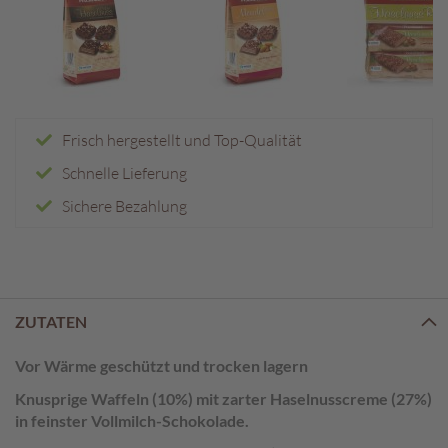
e
n
T
a
f
e
Frisch hergestellt und Top-Qualität
l
s
Schnelle Lieferung
c
Sichere Bezahlung
h
o
k
o
l
a
ZUTATEN
d
e
Vor Wärme geschützt und trocken lagern
n
Knusprige Waffeln (10%) mit zarter Haselnusscreme (27%)
P
in feinster Vollmilch-Schokolade.
r