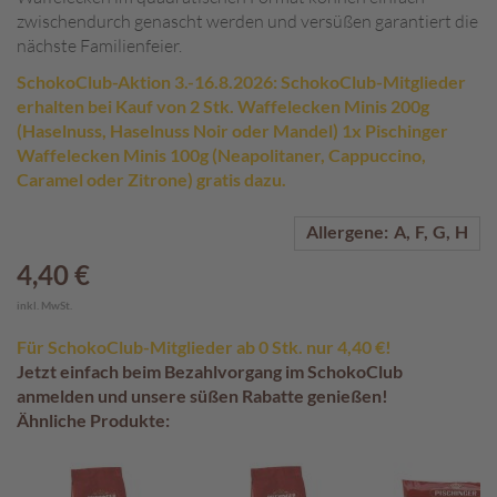
zwischendurch genascht werden und versüßen garantiert die
A
nächste Familienfeier.
k
t
SchokoClub-Aktion 3.-16.8.2026: SchokoClub-Mitglieder
i
erhalten bei Kauf von 2 Stk. Waffelecken Minis 200g
o
(Haselnuss, Haselnuss Noir oder Mandel) 1x Pischinger
n
Waffelecken Minis 100g (Neapolitaner, Cappuccino,
e
Caramel oder Zitrone) gratis dazu.
n
Allergene:
A
F
G
H
S
o
4,40 €
m
m
inkl. MwSt.
e
Für SchokoClub-Mitglieder ab 0 Stk. nur 4,40 €!
r
Jetzt einfach beim Bezahlvorgang im SchokoClub
p
r
anmelden und unsere süßen Rabatte genießen!
a
Ähnliche Produkte:
l
i
n