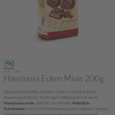
c
h
p
r
a
l
i
n
e
S
Zum
c
Anfang
h
der
o
Art.Nr.
1955
Bildergalerie
Haselnuss Ecken Minis 200g
k
springen
o
M
Das perfekte Kaffee Gebäck: Unser knusprig-frisches
a
Haselnuss-Erlebnis: Pischinger Waffelecken mit zarter
r
o
Haselnusscreme
, umhüllt von feinster
Vollmilch-
n
Schokolade
und mit frischen Haselnüssen bestreut. Unsere
i
Waffelecken im quadratischen Format können einfach