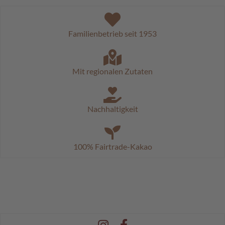
c
h
o
k
Familienbetrieb seit 1953
o
K
u
g
Mit regionalen Zutaten
e
l
n
Nachhaltigkeit
M
o
z
100% Fairtrade-Kakao
a
r
t
k
u
g
e
l
n