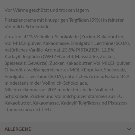
a
l
Vor Wärme geschützt und trocken lagern
i
n
Pistaziencreme mit knusprigen Teigfäden (59%) in feinster
e
Vollmilch-Schokolade.
n
Zutaten: 41% Vollmilch-Schokolade (Zucker, Kakaobutter,
VollMILCHpulver, Kakaomasse, Emulgator: Lecithine (SOJA),
K
natürliches Vanille-Aroma), 23,5% PISTAZIEN, 12,5%
i
n
Kadayif-Teigfäden (WEIZENmehl, Maisstärke, Zucker,
d
Speisesalz, Gewürze), Zucker, Kakaobutter, VollMILCHpulver,
e
Olivenöl, eiweißangereichertes MOLKEnpulver, Speisesalz,
r
Emulgator: Lecithine (SOJA), natürliches Aroma. Kakao: 34%
p
mindestens in der Vollmilch-Schokolade.
r
Milchtrockenmasse: 20% mindestens in der Vollmilch-
a
l
Schokolade. Zucker und Vollmilchpulver stammen aus EU.
i
Kakaobutter, Kakaomasse, Kadayif-Teigfäden und Pistazien
n
stammen aus nicht-EU.
e
n
ALLERGENE
S