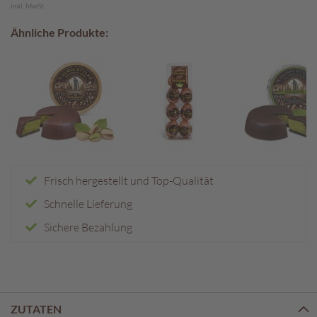
e
inkl. MwSt.
n
Ähnliche Produkte:
T
a
f
e
l
s
c
h
o
k
Frisch hergestellt und Top-Qualität
o
Schnelle Lieferung
l
a
Sichere Bezahlung
d
e
n
P
r
ZUTATEN