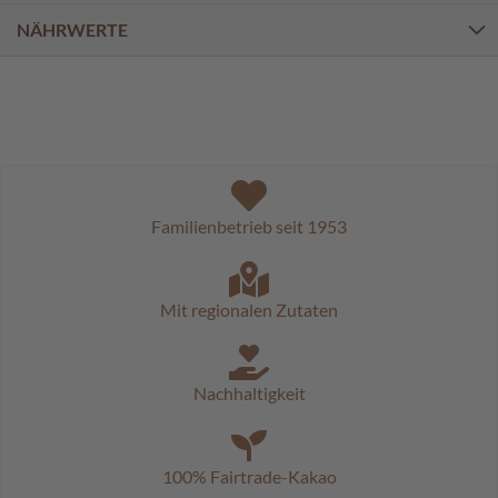
c
h
NÄHRWERTE
o
k
o
K
u
g
e
l
n
Familienbetrieb seit 1953
M
o
z
Mit regionalen Zutaten
a
r
t
k
Nachhaltigkeit
u
g
e
l
100% Fairtrade-Kakao
n