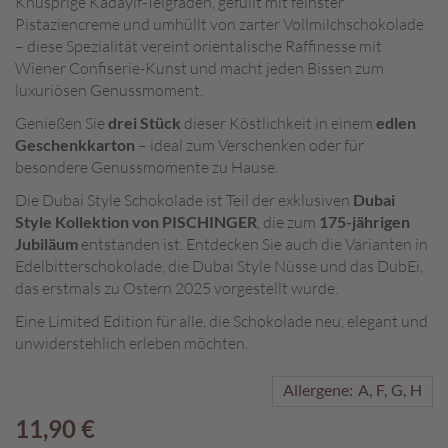
Knusprige Kadayif-Teigfäden, gefüllt mit feinster
Pistaziencreme und umhüllt von zarter Vollmilchschokolade
A
– diese Spezialität vereint orientalische Raffinesse mit
k
Wiener Confiserie-Kunst und macht jeden Bissen zum
t
luxuriösen Genussmoment.
i
o
Genießen Sie
drei Stück
dieser Köstlichkeit in einem
edlen
n
Geschenkkarton
– ideal zum Verschenken oder für
e
besondere Genussmomente zu Hause.
n
Die Dubai Style Schokolade ist Teil der exklusiven
Dubai
S
Style Kollektion von PISCHINGER
, die zum
175-jährigen
o
Jubiläum
entstanden ist. Entdecken Sie auch die Varianten in
m
Edelbitterschokolade, die Dubai Style Nüsse und das DubEi,
m
das erstmals zu Ostern 2025 vorgestellt wurde.
e
r
Eine Limited Edition für alle, die Schokolade neu, elegant und
p
unwiderstehlich erleben möchten.
r
a
Allergene:
A
F
G
H
l
i
11,90 €
n