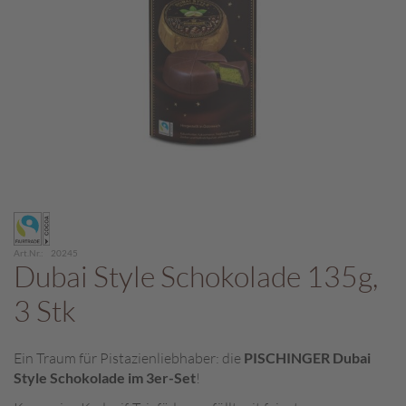
c
h
p
r
a
l
i
n
e
S
Zum
c
Anfang
h
der
o
Art.Nr.
20245
Bildergalerie
Dubai Style Schokolade 135g,
k
springen
o
3 Stk
M
a
r
Ein Traum für Pistazienliebhaber: die
PISCHINGER Dubai
o
Style Schokolade im 3er-Set
!
n
i