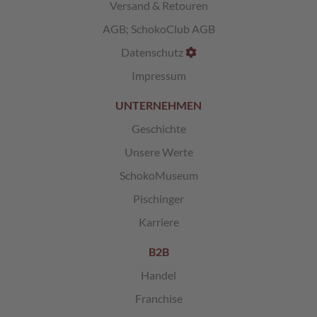
Versand & Retouren
c
h
AGB
;
SchokoClub AGB
i
s
Datenschutz
c
h
Impressum
e
S
UNTERNEHMEN
p
e
Geschichte
z
Unsere Werte
i
a
SchokoMuseum
l
i
Pischinger
t
Karriere
ä
t
e
B2B
n
Handel
G
Franchise
e