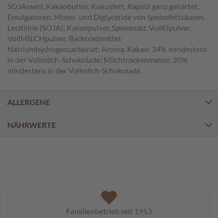
a
SOJAmehl, Kakaobutter, Kokosfett, Rapsöl ganz gehärtet,
l
Emulgatoren: Mono- und Diglyceride von Speisefettsäuren,
i
Lecithine (SOJA); Kakaopulver, Speisesalz, VollEIpulver,
n
VollMILCHpulver, Backtriebmittel:
e
Natriumhydrogencarbonat; Aroma. Kakao: 34% mindestens
n
in der Vollmilch-Schokolade; Milchtrockenmasse: 20%
mindestens in der Vollmilch-Schokolade.
K
i
n
d
ALLERGENE
e
r
NÄHRWERTE
p
r
a
l
i
n
e
n
Familienbetrieb seit 1953
S