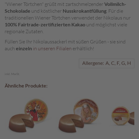
"Wiener Törtchen" grüßt mit zartschmelzender
Vollmilch-
A
Schokolade
und köstlicher
Nusskrokantfüllung
. Für die
k
traditionellen Wiener Törtchen verwendet der Nikolaus nur
t
100% Fairtrade-zertifizierten Kakao
und möglichst viele
i
regionale Zutaten.
o
n
Füllen Sie Ihr Nikolaussackerl mit süßen Grüßen - sie sind
e
auch
einzeln
in unseren Filialen
erhältlich!
n
Allergene:
A
C
F
G
H
S
o
inkl. MwSt.
m
m
Ähnliche Produkte:
e
r
p
r
a
l
i
n