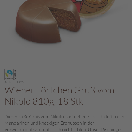
c
h
p
r
a
l
i
n
e
S
Zum
c
Anfang
h
der
o
Art.Nr.
1523
Bildergalerie
Wiener Törtchen Gruß vom
k
springen
o
Nikolo 810g, 18 Stk
M
a
r
Dieser süße Gruß vom Nikolo darf neben köstlich duftenden
o
Mandarinen und knackigen Erdnüssen in der
n
Vorweihnachtszeit natürlich nicht fehlen. Unser Pischinger
i