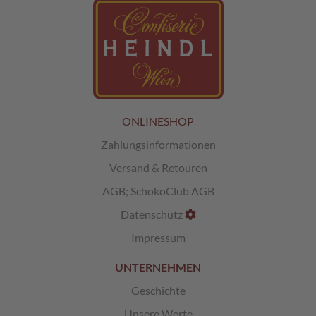
L
i
k
ö
r
p
r
a
ONLINESHOP
l
Zahlungsinformationen
i
n
Versand & Retouren
e
n
AGB
;
SchokoClub AGB
Datenschutz
Ö
s
Impressum
t
e
UNTERNEHMEN
r
r
Geschichte
e
i
Unsere Werte