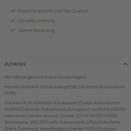
e
n
Frisch hergestellt und Top-Qualität
T
Schnelle Lieferung
a
Sichere Bezahlung
f
e
l
s
c
h
ZUTATEN
o
k
Vor Wärme geschützt und trocken lagern
o
l
Feinste Vollmilch-Schokolade gefüllt mit edlem Nusskrokant
a
(59%)
d
e
Zutaten: 41% Vollmilch-Schokolade (Zucker, Kakaobutter,
n
VollMILCHpulver, Kakaomasse, Emulgator: Lecithine (SOJA);
natürliches Vanille-Aroma), Zucker, 13,5% HASELNÜSSE,
P
Trinkwasser, WEIZENmehl, Kakaomasse, pflanzliche Fette
r
(Palm, Palmkern), eiweißangereichertes MOLKEnpulver,