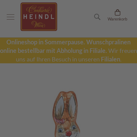
Onlineshop
Suche
Warenkorb
D
u
b
a
Onlineshop in Sommerpause.
Wunschpralinen
i
online bestellbar mit Abholung in Filiale.
Wir freuen
S
c
uns auf Ihren Besuch in unseren
Filialen
.
h
o
k
Zum
o
Ende
l
der
a
Bildergalerie
d
springen
e
W
u
n
s