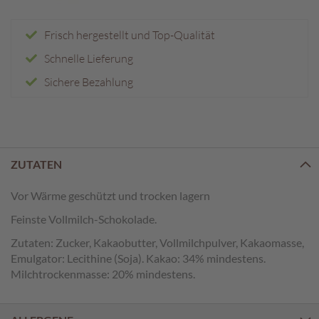
e
n
Frisch hergestellt und Top-Qualität
T
Schnelle Lieferung
a
f
Sichere Bezahlung
e
l
s
c
h
o
ZUTATEN
k
o
Vor Wärme geschützt und trocken lagern
l
Feinste Vollmilch-Schokolade.
a
d
Zutaten: Zucker, Kakaobutter, Vollmilchpulver, Kakaomasse,
e
Emulgator: Lecithine (Soja). Kakao: 34% mindestens.
n
Milchtrockenmasse: 20% mindestens.
P
r