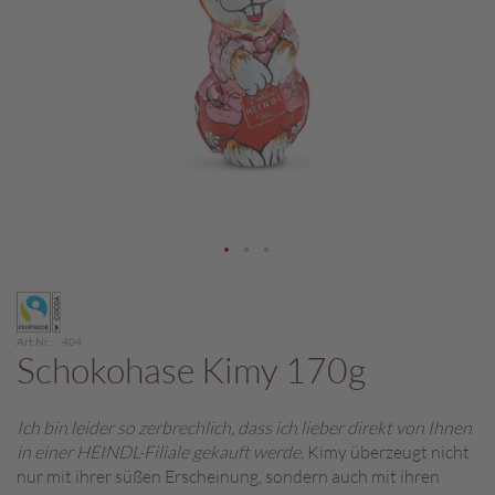
c
h
p
r
a
l
i
n
e
S
c
Zum
h
Anfang
o
der
k
Art.Nr.
404
Bildergalerie
o
Schokohase Kimy 170g
M
springen
a
r
Ich bin leider so zerbrechlich, dass ich lieber direkt von Ihnen
o
in einer HEINDL-Filiale gekauft werde.
Kimy überzeugt nicht
n
nur mit ihrer süßen Erscheinung, sondern auch mit ihren
i