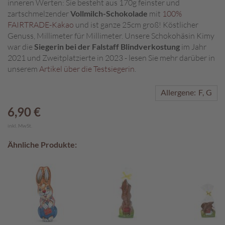
inneren Werten: Sie besteht aus 170g feinster und
zartschmelzender
Vollmilch-Schokolade
mit
100%
A
FAIRTRADE-Kakao
und ist ganze 25cm groß! Köstlicher
k
Genuss, Millimeter für Millimeter. Unsere Schokohäsin Kimy
t
war die
Siegerin bei der Falstaff Blindverkostung
im Jahr
i
o
2021 und Zweitplatzierte in 2023 - lesen Sie mehr darüber in
n
unserem
Artikel über die Testsiegerin
.
e
n
Allergene:
F
G
S
6,90 €
o
inkl. MwSt.
m
m
Ähnliche Produkte:
e
r
p
r
a
l
i
n