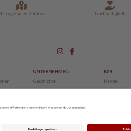
it regionalen Zutaten
Nachhaltigkeit
UNTERNEHMEN
B2B
ionen
Geschichte
Handel
en
Unsere Werte
Franchise
 AGB
SchokoMuseum
Private Label
Pischinger
Sponsoring
Karriere