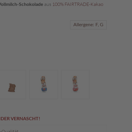
Vollmilch-Schokolade
aus
100% FAIRTRADE-Kakao
Allergene:
F
G
EIDER VERNASCHT!
p-Qualität