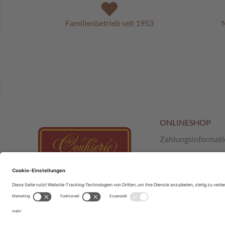
Familienbetrieb seit 1953
M
ONLINESHOP
Zahlungsinformat
Versand & Retour
AGB
;
SchokoClub
Datenschutz
Impressum