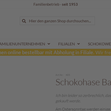
Familienbetrieb -
seit 1953
Suche
Hier den ganzen Shop durchsuchen...
Suche
AMILIENUNTERNEHMEN
FILIALEN
SCHOKOWE
n online bestellbar mit Abholung in Filiale.
Wir fre
Art.Nr.
405
Schokohase B
Ich bin leider so zerbrechlich, da
gekauft werde.
Am Ostersonntag werden einige 