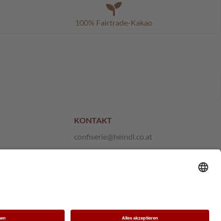
100% Fairtrade-Kakao
KONTAKT
confiserie@heindl.co.at
+43 1 667 21 10
Anfragen und Feedback
Hinweisgeber-Plattform
Vertrag widerrufen