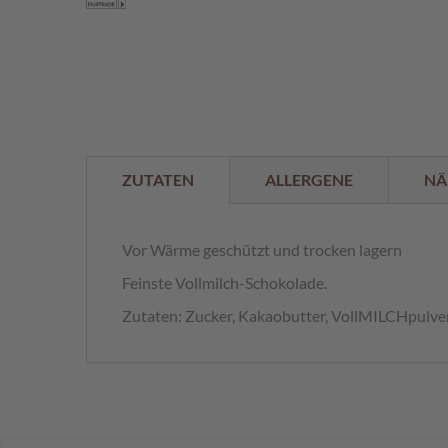
der
%
Bildergalerie
springen
ZUTATEN
ALLERGENE
NÄ
Vor Wärme geschützt und trocken lagern
Feinste Vollmilch-Schokolade.
Zutaten: Zucker, Kakaobutter, VollMILCHpulve