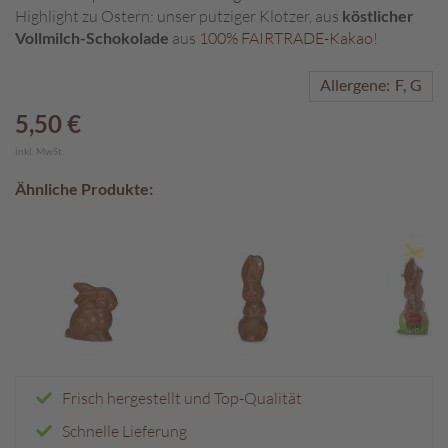
Highlight zu Ostern: unser putziger Klotzer, aus
köstlicher
A
Vollmilch-Schokolade
aus
100% FAIRTRADE-Kakao
!
k
t
Allergene:
F
G
i
o
5,50 €
n
e
inkl. MwSt.
n
Ähnliche Produkte:
S
o
m
m
e
r
p
r
a
l
Frisch hergestellt und Top-Qualität
i
Schnelle Lieferung
n