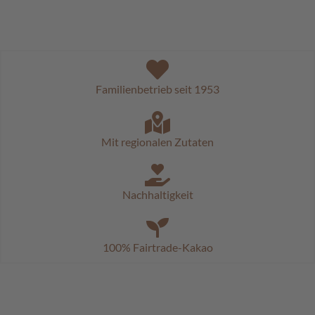
a
l
i
n
e
n
Familienbetrieb seit 1953
K
i
n
Mit regionalen Zutaten
d
e
r
p
Nachhaltigkeit
r
a
l
i
100% Fairtrade-Kakao
n
e
n
S