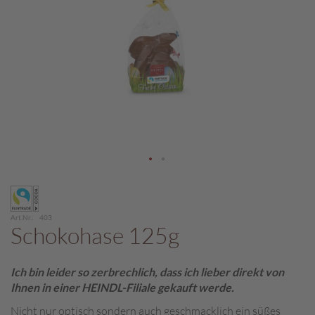
c
h
p
r
a
l
i
n
e
S
c
Zum
h
Anfang
o
der
k
Art.Nr.
403
Bildergalerie
o
Schokohase 125g
M
springen
a
r
Ich bin leider so zerbrechlich, dass ich lieber direkt von
o
Ihnen in einer HEINDL-Filiale gekauft werde.
n
i
Nicht nur optisch sondern auch geschmacklich ein süßes