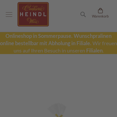
Onlineshop
Suche
Warenkorb
D
u
b
a
Onlineshop in Sommerpause.
Wunschpralinen
i
online bestellbar mit Abholung in Filiale.
Wir freuen
S
c
uns auf Ihren Besuch in unseren
Filialen
.
h
o
k
Zum
o
Ende
l
der
a
Bildergalerie
d
springen
e
W
u
n
s