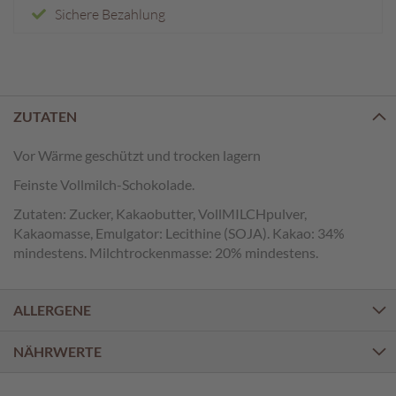
e
Sichere Bezahlung
n
T
a
f
e
ZUTATEN
l
s
Vor Wärme geschützt und trocken lagern
c
Feinste Vollmilch-Schokolade.
h
o
Zutaten: Zucker, Kakaobutter, VollMILCHpulver,
k
Kakaomasse, Emulgator: Lecithine (SOJA). Kakao: 34%
o
mindestens. Milchtrockenmasse: 20% mindestens.
l
a
d
e
ALLERGENE
n
NÄHRWERTE
P
r