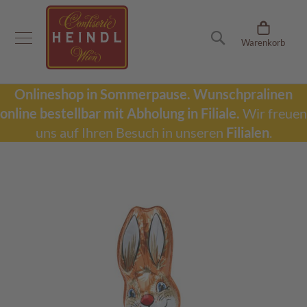
Onlineshop
Suche
Warenkorb
D
u
b
a
Onlineshop in Sommerpause.
Wunschpralinen
i
online bestellbar mit Abholung in Filiale.
Wir freuen
S
c
uns auf Ihren Besuch in unseren
Filialen
.
h
o
k
Zum
o
Ende
l
der
a
Bildergalerie
d
springen
e
W
u
n
s