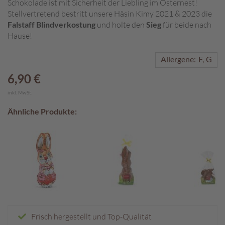
Schokolade ist mit Sicherheit der Liebling im Osternest!
Stellvertretend bestritt unsere Häsin Kimy 2021 & 2023 die
A
Falstaff Blindverkostung
und holte den
Sieg
für beide nach
k
Hause!
t
i
o
Allergene:
F
G
n
6,90 €
e
n
inkl. MwSt.
S
Ähnliche Produkte:
o
m
m
e
r
p
r
a
l
i
Frisch hergestellt und Top-Qualität
n