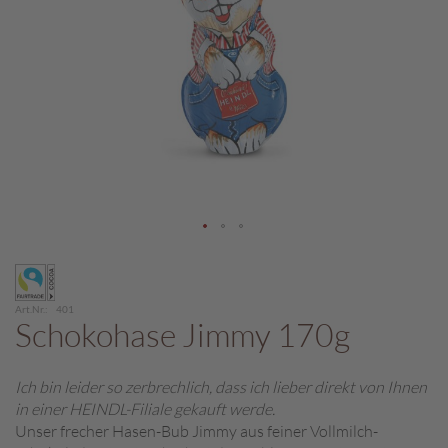
c
h
p
r
a
l
i
n
e
S
c
Zum
h
Anfang
o
der
k
Art.Nr.
401
Bildergalerie
o
Schokohase Jimmy 170g
M
springen
a
r
Ich bin leider so zerbrechlich, dass ich lieber direkt von Ihnen
o
in einer HEINDL-Filiale gekauft werde.
n
Unser frecher Hasen-Bub Jimmy aus feiner Vollmilch-
i