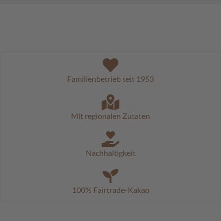
a
l
i
n
e
n
K
Familienbetrieb seit 1953
i
n
d
e
Mit regionalen Zutaten
r
p
r
a
Nachhaltigkeit
l
i
n
e
100% Fairtrade-Kakao
n
S