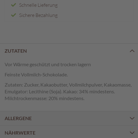
e
Schnelle Lieferung
n
Sichere Bezahlung
T
a
f
e
l
ZUTATEN
s
c
Vor Wärme geschützt und trocken lagern
h
o
Feinste Vollmilch-Schokolade.
k
o
Zutaten: Zucker, Kakaobutter, Vollmilchpulver, Kakaomasse,
l
Emulgator: Lecithine (Soja). Kakao: 34% mindestens.
a
Milchtrockenmasse: 20% mindestens.
d
e
n
ALLERGENE
P
NÄHRWERTE
r