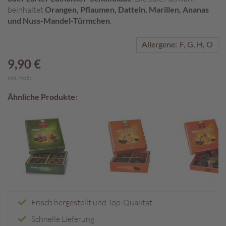
beinhaltet
Orangen, Pflaumen, Datteln, Marillen, Ananas
A
und Nuss-Mandel-Türmchen
.
k
t
Allergene:
F
G
H
O
i
o
9,90 €
n
e
inkl. MwSt.
n
Ähnliche Produkte:
S
o
m
m
e
r
p
r
a
l
Frisch hergestellt und Top-Qualität
i
Schnelle Lieferung
n