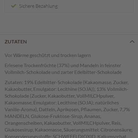
e
Sichere Bezahlung
n
T
a
f
e
ZUTATEN
l
s
Vor Wärme geschützt und trocken lagern
c
h
Erlesene Trockenfrüchte (37%) und Mandeln in feinster
o
Vollmilch-Schokolade und zarter Edelbitter-Schokolade
k
Zutaten: 19% Edelbitter-Schokolade (Kakaomasse, Zucker,
o
Kakaobutter, Emulgator: Lecithine (SOJA)), 13% Vollmilch-
l
a
Schokolade (Zucker, Kakaobutter, VollMILCHpulver,
d
Kakaomasse, Emulgator: Lecithine (SOJA); natürliches
e
Vanille-Aroma), Datteln, Aprikosen, Pflaumen, Zucker, 7,7%
n
MANDELN, Glukose-Fruktose-Sirup, Ananas,
Orangenscheiben, Kakaobutter, VollMILCHpulver, Reis,
P
Glukosesirup, Kakaomasse, Säuerungsmittel: Citronensäure;
r
Konservierungsstoffe: SCHWEFELDIOXID, Kaliumsorbat,