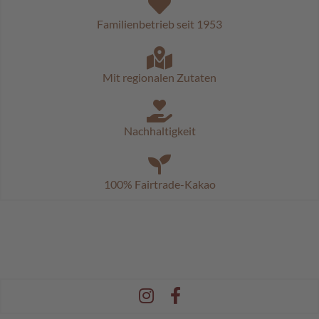
c
h
Familienbetrieb seit 1953
o
k
o
K
Mit regionalen Zutaten
u
g
e
l
Nachhaltigkeit
n
M
o
100% Fairtrade-Kakao
z
a
r
t
k
u
g
e
l
n