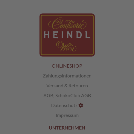
L
i
k
ö
r
p
r
a
l
i
ONLINESHOP
n
e
Zahlungsinformationen
n
Versand & Retouren
Ö
AGB
;
SchokoClub AGB
s
t
Datenschutz
e
r
Impressum
r
e
UNTERNEHMEN
i