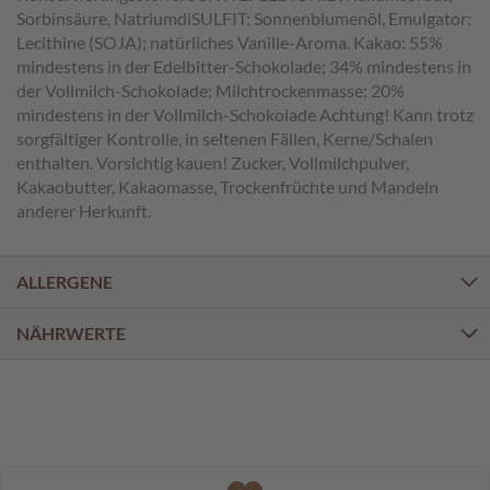
a
Sorbinsäure, NatriumdiSULFIT; Sonnenblumenöl, Emulgator:
l
Lecithine (SOJA); natürliches Vanille-Aroma. Kakao: 55%
i
mindestens in der Edelbitter-Schokolade; 34% mindestens in
n
der Vollmilch-Schokolade; Milchtrockenmasse: 20%
e
n
mindestens in der Vollmilch-Schokolade Achtung! Kann trotz
sorgfältiger Kontrolle, in seltenen Fällen, Kerne/Schalen
K
enthalten. Vorsichtig kauen! Zucker, Vollmilchpulver,
i
Kakaobutter, Kakaomasse, Trockenfrüchte und Mandeln
n
anderer Herkunft.
d
e
r
ALLERGENE
p
r
a
NÄHRWERTE
l
i
n
e
n
S