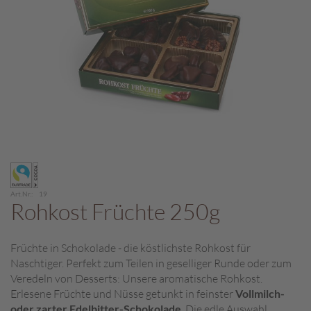
c
h
p
r
a
l
i
n
e
S
Zum
c
Anfang
h
der
o
Art.Nr.
19
Bildergalerie
Rohkost Früchte 250g
k
springen
o
M
Früchte in Schokolade - die köstlichste Rohkost für
a
Naschtiger. Perfekt zum Teilen in geselliger Runde oder zum
r
o
Veredeln von Desserts: Unsere aromatische Rohkost.
n
Erlesene Früchte und Nüsse getunkt in feinster
Vollmilch-
i
oder zarter Edelbitter-Schokolade
. Die edle Auswahl