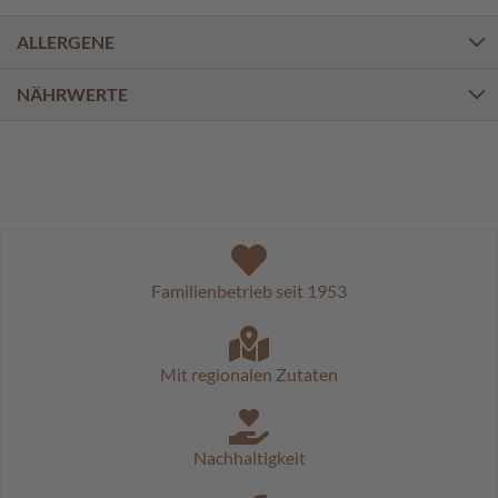
a
l
ALLERGENE
i
n
e
NÄHRWERTE
n
K
i
n
d
e
r
p
Familienbetrieb seit 1953
r
a
l
i
Mit regionalen Zutaten
n
e
n
Nachhaltigkeit
S