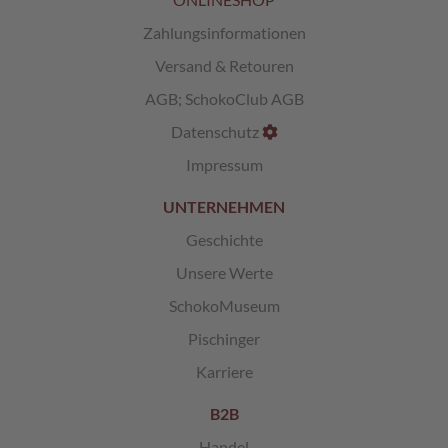
Zahlungsinformationen
L
i
Versand & Retouren
k
ö
AGB
;
SchokoClub AGB
r
Datenschutz
p
r
Impressum
a
l
UNTERNEHMEN
i
n
Geschichte
e
n
Unsere Werte
SchokoMuseum
Ö
s
Pischinger
t
e
Karriere
r
r
B2B
e
i
Handel