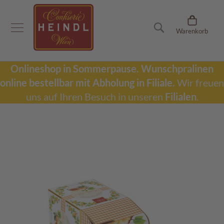
Onlineshop
Suche
Warenkorb
D
u
b
a
Onlineshop in Sommerpause.
Wunschpralinen
i
online bestellbar mit Abholung in Filiale.
Wir freuen
S
c
uns auf Ihren Besuch in unseren
Filialen
.
h
o
k
Zum
o
Ende
l
der
a
Bildergalerie
d
springen
e
W
u
n
s