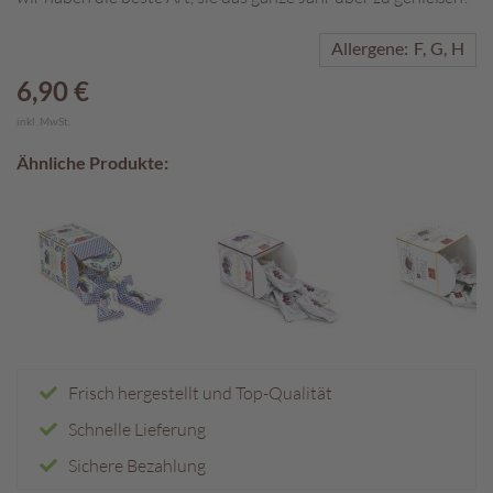
A
Allergene:
F
G
H
k
t
6,90 €
i
inkl. MwSt.
o
n
Ähnliche Produkte:
e
n
S
o
m
m
e
r
p
r
Frisch hergestellt und Top-Qualität
a
Schnelle Lieferung
l
i
Sichere Bezahlung
n