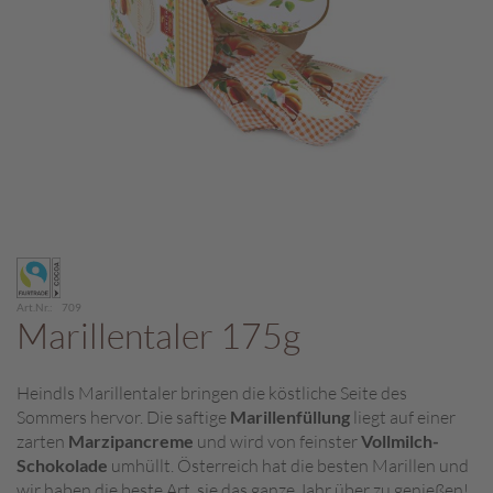
c
h
p
r
a
l
i
n
e
S
Zum
c
Anfang
h
der
o
Art.Nr.
709
Bildergalerie
Marillentaler 175g
k
springen
o
M
Heindls Marillentaler bringen die köstliche Seite des
a
Sommers hervor. Die saftige
Marillenfüllung
liegt auf einer
r
o
zarten
Marzipancreme
und wird von feinster
Vollmilch-
n
Schokolade
umhüllt. Österreich hat die besten Marillen und
i
wir haben die beste Art, sie das ganze Jahr über zu genießen!