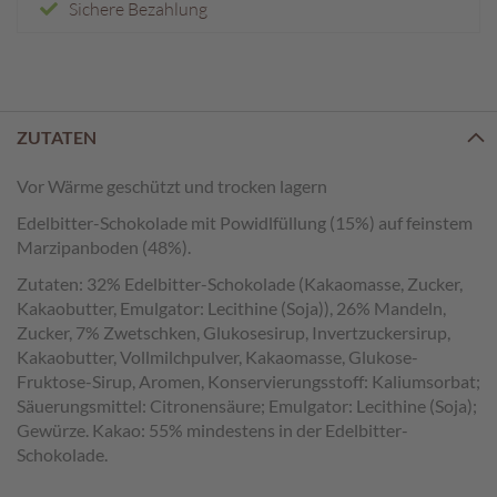
e
Sichere Bezahlung
n
T
a
f
ZUTATEN
e
l
Vor Wärme geschützt und trocken lagern
s
c
Edelbitter-Schokolade mit Powidlfüllung (15%) auf feinstem
h
Marzipanboden (48%).
o
k
Zutaten: 32% Edelbitter-Schokolade (Kakaomasse, Zucker,
o
Kakaobutter, Emulgator: Lecithine (Soja)), 26% Mandeln,
l
Zucker, 7% Zwetschken, Glukosesirup, Invertzuckersirup,
a
Kakaobutter, Vollmilchpulver, Kakaomasse, Glukose-
d
Fruktose-Sirup, Aromen, Konservierungsstoff: Kaliumsorbat;
e
Säuerungsmittel: Citronensäure; Emulgator: Lecithine (Soja);
n
Gewürze. Kakao: 55% mindestens in der Edelbitter-
Schokolade.
P
r