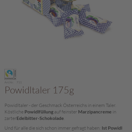
c
h
p
r
a
l
i
n
e
S
Zum
c
Anfang
h
der
o
Art.Nr.
711
Bildergalerie
Powidltaler 175g
k
springen
o
M
Powidltaler - der Geschmack Österreichs in einem Taler.
a
Köstliche
Powidlfüllung
auf feinster
Marzipancreme
in
r
o
zarter
Edelbitter-Schokolade
.
n
Und für alle die sich schon immer gefragt haben:
Ist Powidl
i