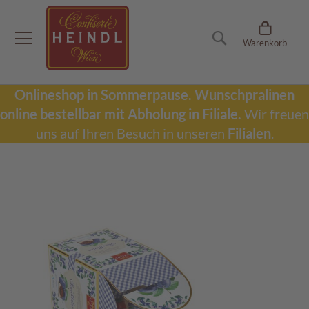
Onlineshop
Suche
Warenkorb
D
u
b
a
Onlineshop in Sommerpause.
Wunschpralinen
i
online bestellbar mit Abholung in Filiale.
Wir freuen
S
c
uns auf Ihren Besuch in unseren
Filialen
.
h
o
k
Zum
o
Ende
l
der
a
Bildergalerie
d
springen
e
W
u
n
s