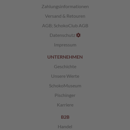
Zahlungsinformationen
L
Versand & Retouren
i
k
AGB
;
SchokoClub AGB
ö
r
Datenschutz
p
r
Impressum
a
l
UNTERNEHMEN
i
n
Geschichte
e
Unsere Werte
n
SchokoMuseum
Ö
s
Pischinger
t
Karriere
e
r
r
B2B
e
Handel
i