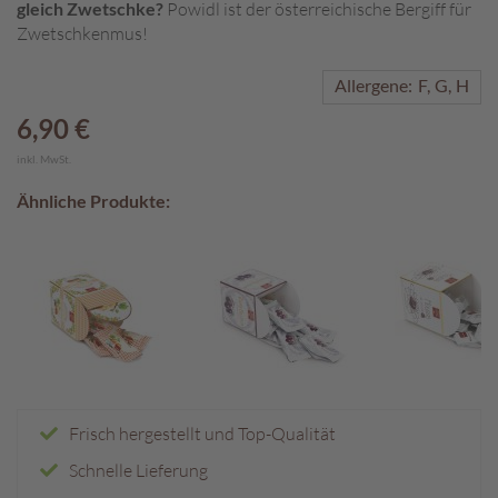
gleich Zwetschke?
Powidl ist der österreichische Bergiff für
Zwetschkenmus!
A
k
t
Allergene:
F
G
H
i
6,90 €
o
n
inkl. MwSt.
e
n
Ähnliche Produkte:
S
o
m
m
e
r
p
r
a
Frisch hergestellt und Top-Qualität
l
i
Schnelle Lieferung
n