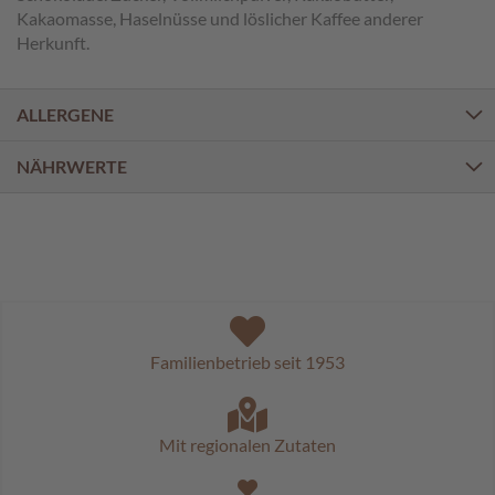
a
Kakaomasse, Haselnüsse und löslicher Kaffee anderer
l
Herkunft.
i
n
e
n
ALLERGENE
K
NÄHRWERTE
i
n
d
e
r
p
r
a
l
Familienbetrieb seit 1953
i
n
e
n
Mit regionalen Zutaten
S