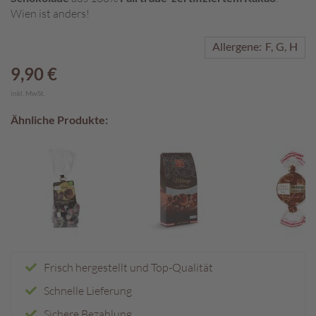
Wien ist anders!
A
k
Allergene:
F
G
H
t
i
9,90 €
o
n
inkl. MwSt.
e
Ähnliche Produkte:
n
S
o
m
m
e
r
p
r
a
Frisch hergestellt und Top-Qualität
l
Schnelle Lieferung
i
n
Sichere Bezahlung