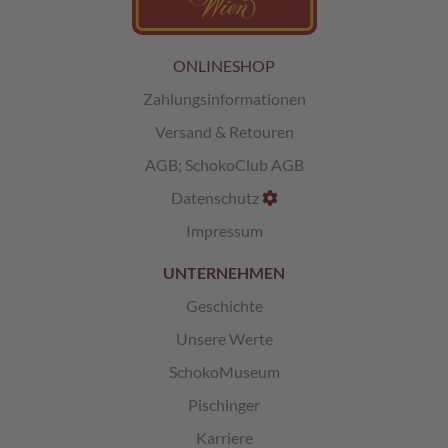
L
i
ONLINESHOP
k
ö
Zahlungsinformationen
r
Versand & Retouren
p
r
AGB
;
SchokoClub AGB
a
l
Datenschutz
i
n
Impressum
e
n
UNTERNEHMEN
Geschichte
Ö
s
Unsere Werte
t
e
SchokoMuseum
r
r
Pischinger
e
Karriere
i