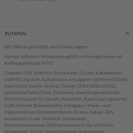
e
n
T
a
f
ZUTATEN
e
l
Vor Wärme geschützt und trocken lagern
s
c
Feinste Vollmilch-Schokolade gefüllt mit Nougatcreme mit
h
Kaffeegeschmack (45%)
o
Zutaten: 55% Vollmilch-Schokolade (Zucker, Kakaobutter,
k
VollMILCHpulver, Kakaomasse, Emulgator: Lecithine (SOJA);
o
natürliches Vanille-Aroma), Zucker, 15% HASELNÜSSE,
l
a
pflanzliche Fette (Palm, Palmkern), eiweißangereichertes
d
MOLKEnpulver, SOJAmehl, Kokosfett, Rapsöl ganz gehärtet,
e
0,3% löslicher Bohnenkaffee, Emulgator: Mono- und
n
Diglyceride von Speisefettsäuren; Aroma. Kakao: 34%
mindestens in der Vollmilch-Schokolade;
P
Milchtrockenmasse: 20% mindestens in der Vollmilch-
r
Schokolade. Zucker, Vollmilchpulver, Kakaobutter,