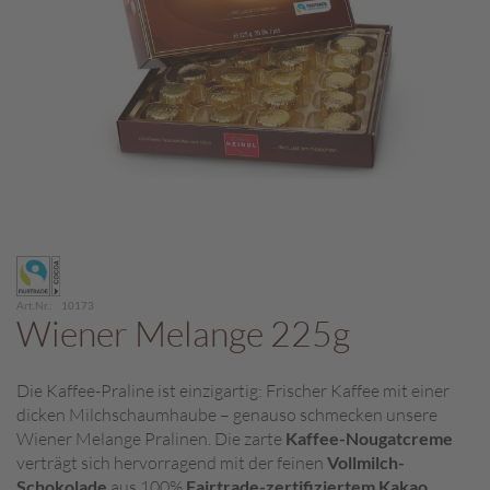
c
h
p
r
a
l
i
n
e
S
Zum
c
Anfang
h
der
o
Art.Nr.
10173
Bildergalerie
Wiener Melange 225g
k
springen
o
M
Die Kaffee-Praline ist einzigartig: Frischer Kaffee mit einer
a
dicken Milchschaumhaube – genauso schmecken unsere
r
o
Wiener Melange Pralinen. Die zarte
Kaffee-Nougatcreme
n
verträgt sich hervorragend mit der feinen
Vollmilch-
i
Schokolade
aus 100%
Fairtrade-zertifiziertem Kakao
.