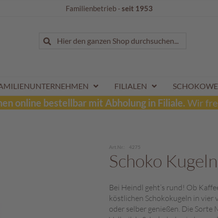
Familienbetrieb -
seit 1953
Suche
Hier den ganzen Shop durchsuchen...
Suche
AMILIENUNTERNEHMEN
FILIALEN
SCHOKOWE
n online bestellbar mit Abholung in Filiale.
Wir fre
Art.Nr.
4275
Schoko Kugel
Bei Heindl geht’s rund! Ob Kaffe
köstlichen Schokokugeln in vier
oder selber genießen. Die Sorte 