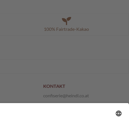
100% Fairtrade-Kakao
KONTAKT
confiserie@heindl.co.at
+43 1 667 21 10
Anfragen und Feedback
Hinweisgeber-Plattform