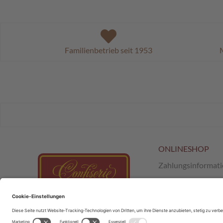
Familienbetrieb seit 1953
M
ONLINESHOP
Zahlungsinformat
Versand & Retour
AGB
;
SchokoClub
Datenschutz