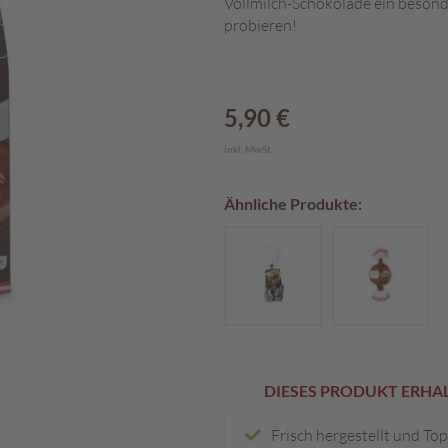
Vollmilch-Schokolade ein besond
probieren!
5,90 €
inkl. MwSt.
Ähnliche Produkte:
DIESES PRODUKT ERHALT
Frisch hergestellt und To