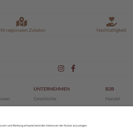
it regionalen Zutaten
Nachhaltigkeit
UNTERNEHMEN
B2B
ionen
Geschichte
Handel
en
Unsere Werte
Franchise
 AGB
SchokoMuseum
Private Label
Pischinger
Sponsoring