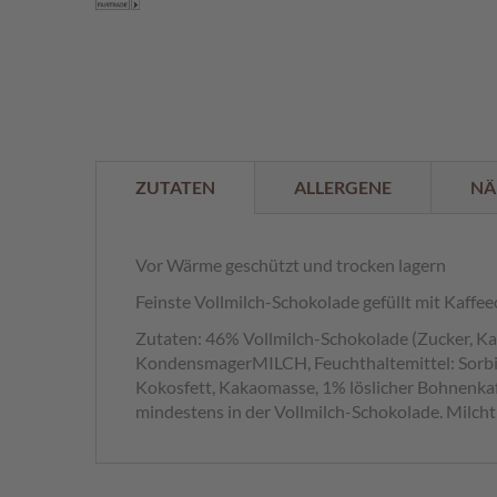
der
%
Bildergalerie
springen
ZUTATEN
ALLERGENE
NÄ
Vor Wärme geschützt und trocken lagern
Feinste Vollmilch-Schokolade gefüllt mit Kaffe
Zutaten: 46% Vollmilch-Schokolade (Zucker, Ka
KondensmagerMILCH, Feuchthaltemittel: Sorbits
Kokosfett, Kakaomasse, 1% löslicher Bohnenkaf
mindestens in der Vollmilch-Schokolade. Milch