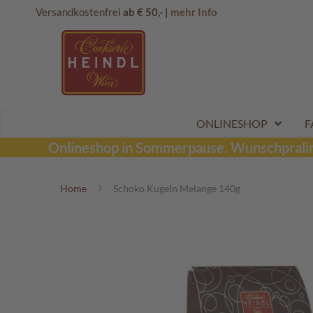
Direkt
Onlineshop
Versandkostenfrei
ab € 50,- |
mehr Info
zum
Dubai
Inhalt
Schokolade
Wunschpraline
Schoko
Maroni
Aktionen
ONLINESHOP
F
Sommerpralinen
Onlineshop in Sommerpause.
Wunschpraline
Tafelschokoladen
Home
Schoko Kugeln Melange 140g
Pralinen
Kinderpralinen
Zum
Ende
Schoko
der
Kugeln
Bildergalerie
Mozartkugeln
springen
Likörpralinen