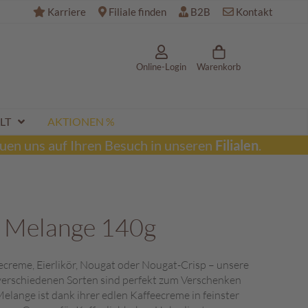
Karriere
Filiale finden
B2B
Kontakt
Online-Login
Warenkorb
LT
AKTIONEN %
uen uns auf Ihren Besuch in unseren
Filialen
.
n Melange 140g
ecreme, Eierlikör, Nougat oder Nougat-Crisp – unsere
 verschiedenen Sorten sind perfekt zum Verschenken
Melange ist dank ihrer edlen Kaffeecreme in feinster