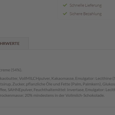
Schnelle Lieferung
Sichere Bezahlung
HRWERTE
ecreme (54%).
kaobutter, VollMILCHpulver, Kakaomasse, Emulgator: Lecithine (S
irup, Zucker, pflanzliche Öle und Fette (Palm, Palmkern), Gluko
fee, SAHNEpulver, Feuchthaltemittel: Invertase, Emulgator: Leci
trockenmasse: 20% mindestens in der Vollmilch-Schokolade.