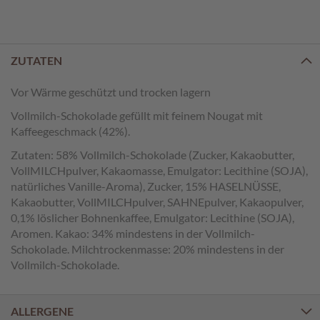
e
n
T
ZUTATEN
a
f
Vor Wärme geschützt und trocken lagern
e
l
Vollmilch-Schokolade gefüllt mit feinem Nougat mit
s
Kaffeegeschmack (42%).
c
h
Zutaten: 58% Vollmilch-Schokolade (Zucker, Kakaobutter,
o
VollMILCHpulver, Kakaomasse, Emulgator: Lecithine (SOJA),
k
natürliches Vanille-Aroma), Zucker, 15% HASELNÜSSE,
o
Kakaobutter, VollMILCHpulver, SAHNEpulver, Kakaopulver,
l
0,1% löslicher Bohnenkaffee, Emulgator: Lecithine (SOJA),
a
Aromen. Kakao: 34% mindestens in der Vollmilch-
d
Schokolade. Milchtrockenmasse: 20% mindestens in der
e
n
Vollmilch-Schokolade.
P
r
ALLERGENE