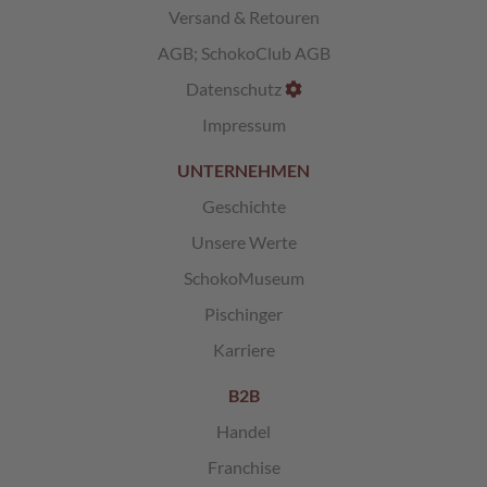
Versand & Retouren
L
AGB
;
SchokoClub AGB
i
k
Datenschutz
ö
r
Impressum
p
r
UNTERNEHMEN
a
l
Geschichte
i
Unsere Werte
n
e
SchokoMuseum
n
Pischinger
Ö
Karriere
s
t
e
B2B
r
Handel
r
e
Franchise
i