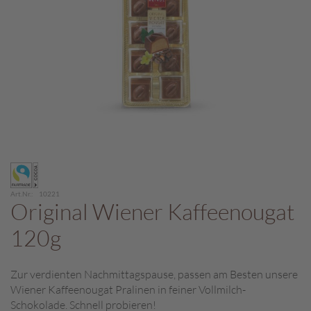
c
h
p
r
a
l
i
n
e
S
Zum
c
Anfang
h
der
o
Art.Nr.
10221
Bildergalerie
Original Wiener Kaffeenougat
k
springen
o
120g
M
a
r
Zur verdienten Nachmittagspause, passen am Besten unsere
o
Wiener Kaffeenougat Pralinen in feiner Vollmilch-
n
Schokolade. Schnell probieren!
i