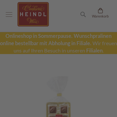
Onlineshop
Suche
Warenkorb
D
u
b
a
Onlineshop in Sommerpause.
Wunschpralinen
i
online bestellbar mit Abholung in Filiale.
Wir freuen
S
c
uns auf Ihren Besuch in unseren
Filialen
.
h
o
k
Zum
o
Ende
l
der
a
Bildergalerie
d
springen
e
W
u
n
s