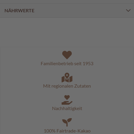
a
l
NÄHRWERTE
i
n
e
n
K
i
n
d
Familienbetrieb seit 1953
e
r
p
r
Mit regionalen Zutaten
a
l
i
n
Nachhaltigkeit
e
n
S
100% Fairtrade-Kakao