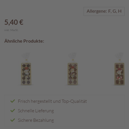
A
Allergene:
F
G
H
k
5,40 €
t
i
inkl. MwSt.
o
n
Ähnliche Produkte:
e
n
S
o
m
m
e
r
p
Frisch hergestellt und Top-Qualität
r
a
Schnelle Lieferung
l
i
Sichere Bezahlung
n