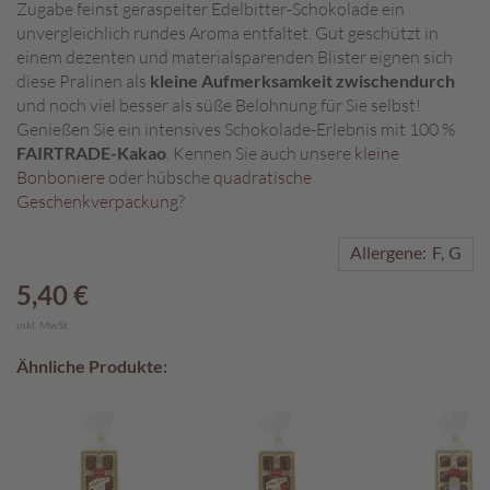
Zugabe feinst geraspelter Edelbitter-Schokolade ein
unvergleichlich rundes Aroma entfaltet. Gut geschützt in
A
einem dezenten und materialsparenden Blister eignen sich
k
t
diese Pralinen als
kleine Aufmerksamkeit zwischendurch
i
und noch viel besser als süße Belohnung für Sie selbst!
o
Genießen Sie ein intensives Schokolade-Erlebnis mit 100 %
n
FAIRTRADE-Kakao
. Kennen Sie auch unsere
kleine
e
Bonboniere
oder hübsche
quadratische
n
Geschenkverpackung
?
S
Allergene:
F
G
o
m
5,40 €
m
e
inkl. MwSt.
r
Ähnliche Produkte:
p
r
a
l
i
n