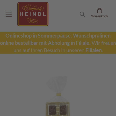
Onlineshop
Suche
Warenkorb
D
u
b
a
Onlineshop in Sommerpause.
Wunschpralinen
i
online bestellbar mit Abholung in Filiale.
Wir freuen
S
c
uns auf Ihren Besuch in unseren
Filialen
.
h
o
k
Zum
o
Ende
l
der
a
Bildergalerie
d
springen
e
W
u
n
s