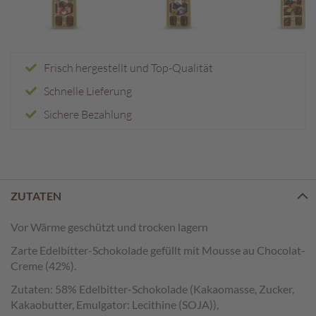
e
n
T
a
Frisch hergestellt und Top-Qualität
f
Schnelle Lieferung
e
l
Sichere Bezahlung
s
c
h
o
k
o
ZUTATEN
l
a
Vor Wärme geschützt und trocken lagern
d
e
Zarte Edelbitter-Schokolade gefüllt mit Mousse au Chocolat-
n
Creme (42%).
Zutaten: 58% Edelbitter-Schokolade (Kakaomasse, Zucker,
P
r
Kakaobutter, Emulgator: Lecithine (SOJA)),