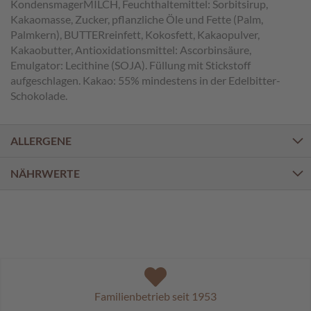
a
KondensmagerMILCH, Feuchthaltemittel: Sorbitsirup,
l
Kakaomasse, Zucker, pflanzliche Öle und Fette (Palm,
i
Palmkern), BUTTERreinfett, Kokosfett, Kakaopulver,
n
Kakaobutter, Antioxidationsmittel: Ascorbinsäure,
e
Emulgator: Lecithine (SOJA). Füllung mit Stickstoff
n
aufgeschlagen. Kakao: 55% mindestens in der Edelbitter-
Schokolade.
K
i
n
ALLERGENE
d
e
r
NÄHRWERTE
p
r
a
l
i
n
e
n
Familienbetrieb seit 1953
S