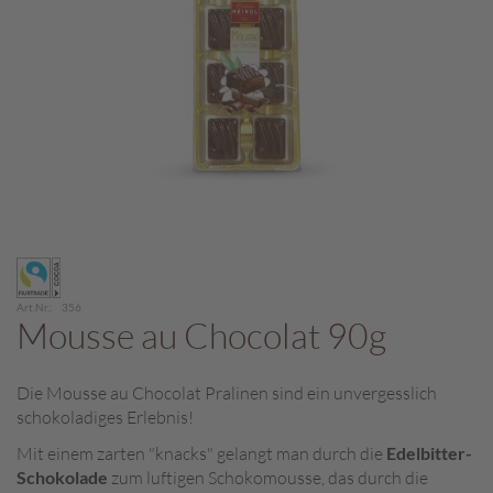
c
h
p
r
a
l
i
n
e
S
Zum
c
Anfang
h
der
o
Art.Nr.
356
Bildergalerie
Mousse au Chocolat 90g
k
springen
o
M
Die Mousse au Chocolat Pralinen sind ein unvergesslich
a
schokoladiges Erlebnis!
r
o
Mit einem zarten "knacks" gelangt man durch die
Edelbitter-
n
Schokolade
zum luftigen Schokomousse, das durch die
i