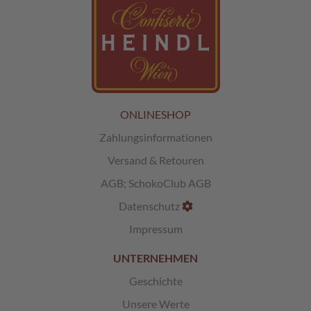
L
i
k
ö
r
p
r
ONLINESHOP
a
l
Zahlungsinformationen
i
n
Versand & Retouren
e
AGB
;
SchokoClub AGB
n
Datenschutz
Ö
s
Impressum
t
e
UNTERNEHMEN
r
r
Geschichte
e
Unsere Werte
i