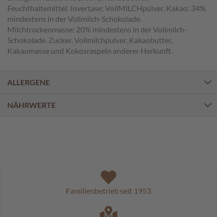
a
Feuchthaltemittel: Invertase; VollMILCHpulver. Kakao: 34%
l
mindestens in der Vollmilch-Schokolade.
i
Milchtrockenmasse: 20% mindestens in der Vollmilch-
n
Schokolade. Zucker, Vollmilchpulver, Kakaobutter,
e
n
Kakaomasse und Kokosraspeln anderer Herkunft.
K
i
ALLERGENE
n
d
NÄHRWERTE
e
r
p
r
a
l
i
n
e
n
Familienbetrieb seit 1953
S