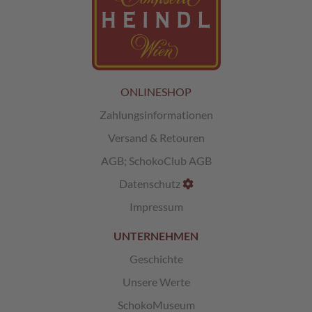
L
i
k
ö
r
ONLINESHOP
p
r
Zahlungsinformationen
a
l
Versand & Retouren
i
n
AGB
;
SchokoClub AGB
e
Datenschutz
n
Impressum
Ö
s
UNTERNEHMEN
t
e
Geschichte
r
r
Unsere Werte
e
SchokoMuseum
i