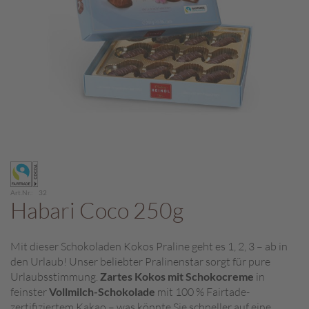
c
h
p
r
a
l
i
n
e
S
Zum
c
Anfang
h
der
o
Art.Nr.
32
Bildergalerie
Habari Coco 250g
k
springen
o
M
Mit dieser Schokoladen Kokos Praline geht es 1, 2, 3 – ab in
a
den Urlaub! Unser beliebter Pralinenstar sorgt für pure
r
o
Urlaubsstimmung.
Zartes Kokos mit Schokocreme
in
n
feinster
Vollmilch-Schokolade
mit 100 % Fairtade-
i
zertifiziertem Kakao – was könnte Sie schneller auf eine