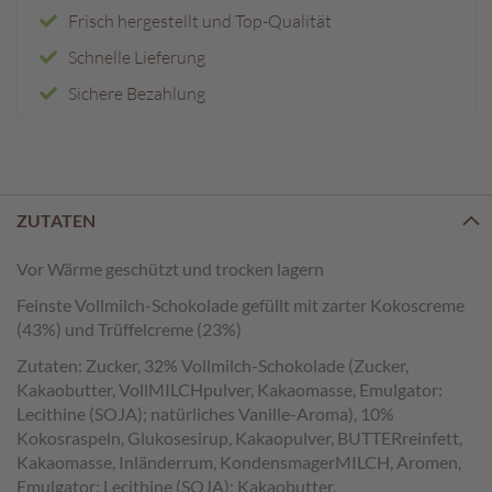
e
Frisch hergestellt und Top-Qualität
n
Schnelle Lieferung
T
Sichere Bezahlung
a
f
e
l
s
c
ZUTATEN
h
o
Vor Wärme geschützt und trocken lagern
k
o
Feinste Vollmilch-Schokolade gefüllt mit zarter Kokoscreme
l
(43%) und Trüffelcreme (23%)
a
d
Zutaten: Zucker, 32% Vollmilch-Schokolade (Zucker,
e
Kakaobutter, VollMILCHpulver, Kakaomasse, Emulgator:
n
Lecithine (SOJA); natürliches Vanille-Aroma), 10%
Kokosraspeln, Glukosesirup, Kakaopulver, BUTTERreinfett,
P
Kakaomasse, Inländerrum, KondensmagerMILCH, Aromen,
r
Emulgator: Lecithine (SOJA); Kakaobutter,