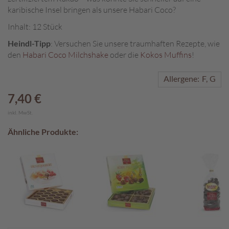
karibische Insel bringen als unsere Habari Coco?
A
Inhalt: 12 Stück
k
t
Heindl-Tipp
: Versuchen Sie unsere traumhaften Rezepte, wie
i
den
Habari Coco Milchshake
oder die
Kokos Muffins
!
o
n
e
Allergene:
F
G
n
7,40 €
S
inkl. MwSt.
o
m
Ähnliche Produkte:
m
e
r
p
r
a
l
i
n