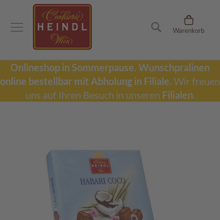
Onlineshop
Suche
Warenkorb
D
u
b
a
Onlineshop in Sommerpause.
Wunschpralinen
i
online bestellbar mit Abholung in Filiale.
Wir freuen
S
c
uns auf Ihren Besuch in unseren
Filialen
.
h
o
k
Zum
o
Ende
l
der
a
Bildergalerie
d
springen
e
W
u
n
s