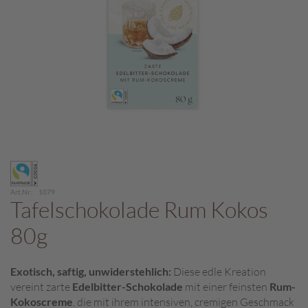
c
h
p
r
a
l
i
n
e
S
Zum
c
Anfang
h
der
o
Art.Nr.
1079
Bildergalerie
Tafelschokolade Rum Kokos
k
springen
o
80g
M
a
r
Exotisch, saftig, unwiderstehlich:
Diese edle Kreation
o
vereint zarte
Edelbitter-Schokolade
mit einer feinsten
Rum-
n
Kokoscreme
, die mit ihrem intensiven, cremigen Geschmack
i