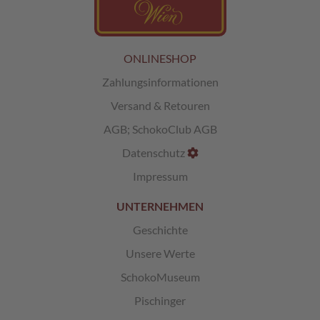
L
i
k
ONLINESHOP
ö
r
Zahlungsinformationen
p
Versand & Retouren
r
a
AGB
;
SchokoClub AGB
l
i
Datenschutz
n
e
Impressum
n
UNTERNEHMEN
Ö
Geschichte
s
t
Unsere Werte
e
r
SchokoMuseum
r
e
Pischinger
i