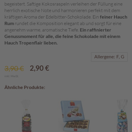
begeistert. Saftige Kokosraspeln verleihen der Füllung eine
A
herrlich exotische Note und harmonieren perfekt mit dem
k
kräftigen Aroma der Edelbitter-Schokolade. Ein
feiner Hauch
t
Rum
rundet die Komposition elegant ab und sorgt für eine
i
angenehm warme, aromatische Tiefe.
Ein raffinierter
o
Genussmoment für alle, die feine Schokolade mit einem
n
Hauch Tropenflair lieben.
e
n
Allergene:
F
G
S
2,90 €
3,90 €
Sonderangebot
o
m
inkl. MwSt.
m
e
Ähnliche Produkte:
r
p
r
a
l
i
n