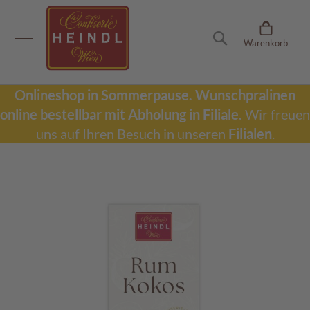
Onlineshop
Suche
Warenkorb
D
u
b
a
Onlineshop in Sommerpause.
Wunschpralinen
i
online bestellbar mit Abholung in Filiale.
Wir freuen
S
c
uns auf Ihren Besuch in unseren
Filialen
.
h
o
k
Zum
o
Ende
l
der
a
Bildergalerie
d
springen
e
W
u
n
s