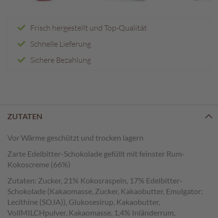
e
n
Frisch hergestellt und Top-Qualität
T
a
Schnelle Lieferung
f
Sichere Bezahlung
e
l
s
c
h
o
ZUTATEN
k
o
Vor Wärme geschützt und trocken lagern
l
a
Zarte Edelbitter-Schokolade gefüllt mit feinster Rum-
d
Kokoscreme (66%)
e
n
Zutaten: Zucker, 21% Kokosraspeln, 17% Edelbitter-
Schokolade (Kakaomasse, Zucker, Kakaobutter, Emulgator:
P
Lecithine (SOJA)), Glukosesirup, Kakaobutter,
r
VollMILCHpulver, Kakaomasse, 1,4% Inländerrum,