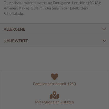
a
Feuchthaltemittel: Invertase; Emulgator: Lecithine (SOJA);
l
Aromen. Kakao: 55% mindestens in der Edelbitter-
i
Schokolade.
n
e
n
ALLERGENE
K
i
NÄHRWERTE
n
d
e
r
p
r
a
l
i
Familienbetrieb seit 1953
n
e
n
Mit regionalen Zutaten
S