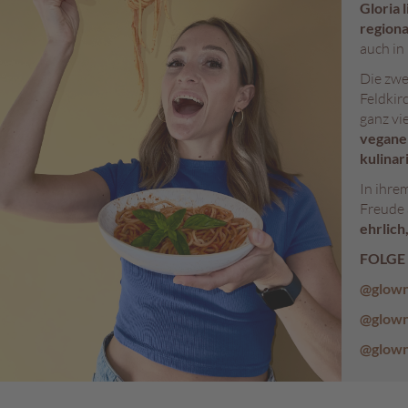
Gloria 
regiona
auch in
Die zwe
Feldkir
ganz vi
vegane
kulinar
In ihre
Freude 
ehrlich
FOLGE
@glown
@glown
@glown