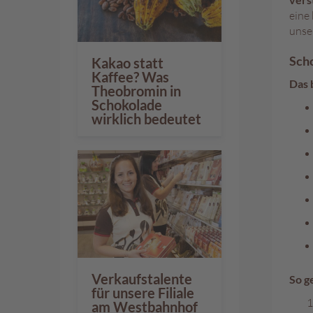
eine
unser
Sch
Kakao statt
Kaffee? Was
Das 
Theobromin in
Schokolade
wirklich bedeutet
Verkaufstalente
So g
für unsere Filiale
am Westbahnhof