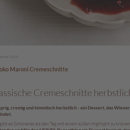
vember 2025
oko Maroni Cremeschnitte
assische Cremeschnitte herbstlich
prig, cremig und himmlisch herbstlich - ein Dessert, das Wiene
indet.
gibt es Schöneres als den Tag mit einem süßen Highlight zu kröne
tanden und für den HEINDL Rezeptblog ein Dessert kreiert, das