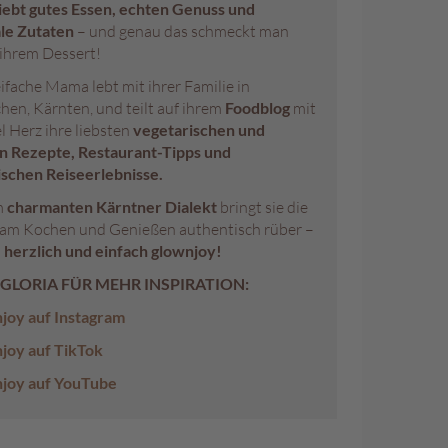
liebt gutes Essen, echten Genuss und
le Zutaten
– und genau das schmeckt man
 ihrem Dessert!
ifache Mama lebt mit ihrer Familie in
chen, Kärnten, und teilt auf ihrem
Foodblog
mit
el Herz ihre liebsten
vegetarischen und
n Rezepte, Restaurant-Tipps und
ischen Reiseerlebnisse.
m
charmanten Kärntner Dialekt
bringt sie die
am Kochen und Genießen authentisch rüber –
, herzlich und einfach glownjoy!
 GLORIA FÜR MEHR INSPIRATION:
joy auf Instagram
joy auf TikTok
joy auf YouTube