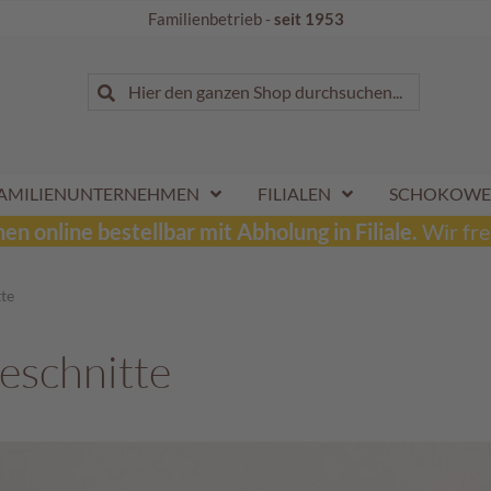
Familienbetrieb -
seit 1953
Suche
Hier den ganzen Shop durchsuchen...
Suche
AMILIENUNTERNEHMEN
FILIALEN
SCHOKOWE
n online bestellbar mit Abholung in Filiale.
Wir fre
te
eschnitte