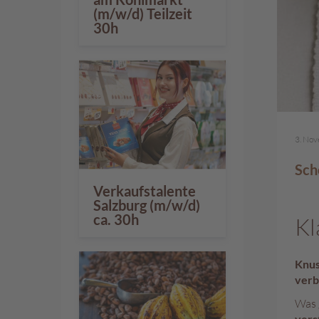
%
(m/w/d) Teilzeit
30h
3. No
Sch
Verkaufstalente
Salzburg (m/w/d)
ca. 30h
Kl
Knus
verb
Was 
vers