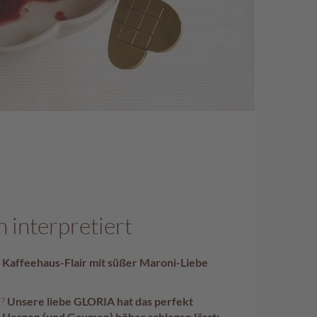
 interpretiert
r Kaffeehaus-Flair mit süßer Maroni-Liebe
n?
Unsere liebe GLORIA hat das perfekt
 Herzen (und Gaumen) höher schlagen lässt: