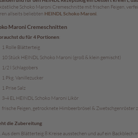
 köstliche Schoko Maroni Cremeschnitte mit frischen Feigen, verf
en allseits beliebten
HEINDL Schoko Maroni
.
oko Maroni Cremeschnitten
brauchst du für 4 Portionen
:
1 Rolle Blätterteig
10 Stück HEINDL Schoko Maroni (groß & klein gemischt)
1/2 l Schlagobers
1 Pkg. Vanillezucker
1 Prise Salz
3-4 EL HEINDL Schoko Maroni Likör
frische Feigen, getrocknete Himbeerbrösel & Zwetschgenröster
eht die Zubereitung
:
Aus dem Blätterteig 8 Kreise ausstechen und auf ein Backblech m