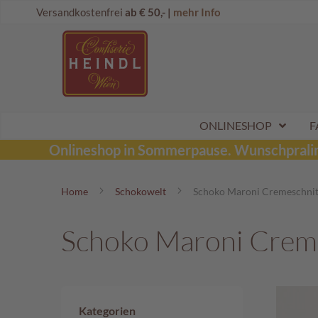
Direkt
Onlineshop
Versandkostenfrei
ab € 50,- |
mehr Info
zum
Dubai
Inhalt
Schokolade
Wunschpraline
Schoko
Maroni
Aktionen
ONLINESHOP
F
Sommerpralinen
Onlineshop in Sommerpause.
Wunschpraline
Tafelschokoladen
Home
Schokowelt
Schoko Maroni Cremeschnit
Pralinen
Kinderpralinen
Schoko Maroni Crem
Schoko
Kugeln
Mozartkugeln
Likörpralinen
Kategorien