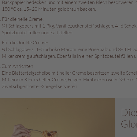
Backpapier bedecken und mit einem zweiten Blech beschweren, dam
180 °C ca. 15–20 Minuten goldbraun backen.
Für die helle Creme:
¼ l Schlagobers mit 1 Pkg. Vanillezucker steif schlagen, 4–6 Sch
Spritzbeutel füllen und kaltstellen.
Für die dunkle Creme:
¼ l Schlagobers, 4–5 Schoko Maroni, eine Prise Salz und 3–4 EL 
Mixer cremig aufschlagen. Ebenfalls in einen Spritzbeutel füllen u
Zum Anrichten:
Eine Blätterteigscheibe mit heller Creme bespritzen, zweite Sc
Mit einem Klecks heller Creme, Feigen, Himbeerbröseln, Schoko
Zwetschgenröster-Spiegel servieren.
Die
Glo