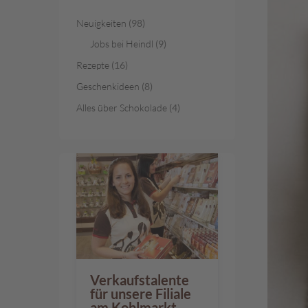
Österreichische
Spezialitäten
Neuigkeiten
(98)
Geschenke
Jobs bei Heindl
(9)
Geschenkkörbe
Rezepte
(16)
Gelee-
Geschenkideen
(8)
Genuss
Alles über Schokolade
(4)
Süßes
im
Sackerl
Vegan
Pischinger
Großpackungen
Familienunternehmen
Filialen
Verkaufstalente
Schokowelt
für unsere Filiale
Aktionen
am Kohlmarkt