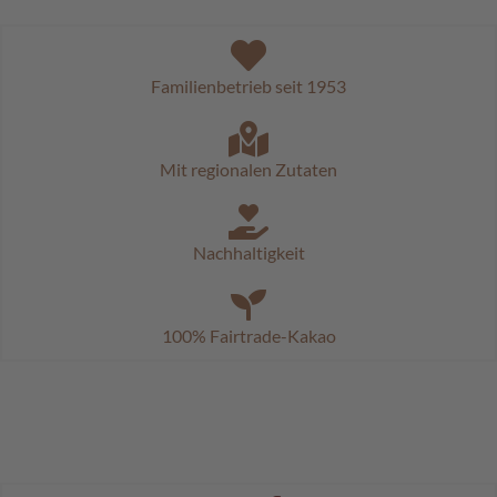
c
h
o
k
Familienbetrieb seit 1953
o
K
u
g
Mit regionalen Zutaten
e
l
n
Nachhaltigkeit
M
o
z
a
100% Fairtrade-Kakao
r
t
k
u
g
e
l
n