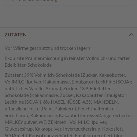
e
n
T
a
f
ZUTATEN
e
l
Vor Wärme geschützt und trocken lagern
s
c
Exquisite Pralinenmischung in feinster Vollmilch- und zarter
h
Edelbitter-Schokolade
o
Zutaten: 39% Vollmilch-Schokolade (Zucker, Kakaobutter,
k
VollMILCHpulver, Kakaomasse, Emulgator: Lecithine (SOJA);
o
natürliches Vanille-Aroma), Zucker, 13% Edelbitter-
l
a
Schokolade (Kakaomasse, Zucker, Kakaobutter, Emulgator:
d
Lecithine (SOJA)), 8% HASELNÜSSE, 4,5% MANDELN,
e
pflanzliche Fette (Palm, Palmkern), Feuchthaltemittel:
n
Sorbitsirup; Kakaomasse, Kakaobutter, eiweißangereichertes
MPLKEnpulver, WEIZENmehl, VollMILCHpulver,
P
Glukosesirup, Kakaopulver, Invertzuckersirup, Kokosfett,
r
SOJAmehl, Rapsöl ganz gehärtet, Emulgatoren: Lecithine