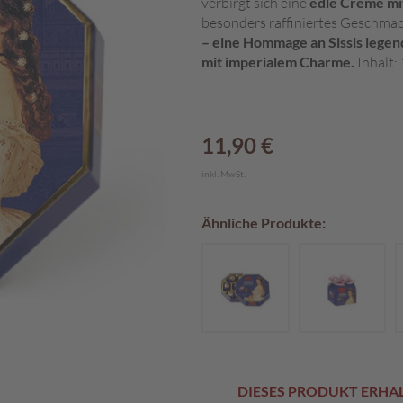
verbirgt sich eine
edle Creme mi
besonders raffiniertes Geschmac
– eine Hommage an Sissis lege
mit imperialem Charme.
Inhalt:
11,90 €
inkl. MwSt.
Ähnliche Produkte:
DIESES PRODUKT ERHALT