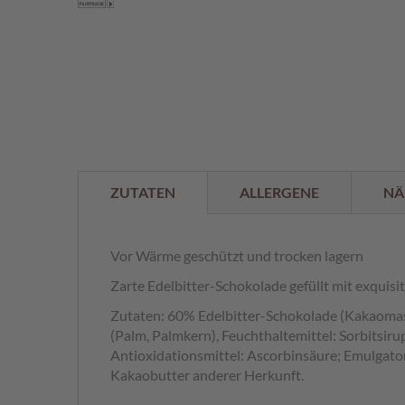
der
%
Bildergalerie
springen
ZUTATEN
ALLERGENE
NÄ
Vor Wärme geschützt und trocken lagern
Zarte Edelbitter-Schokolade gefüllt mit exqu
Zutaten: 60% Edelbitter-Schokolade (Kakaomasse
(Palm, Palmkern), Feuchthaltemittel: Sorbitsi
Antioxidationsmittel: Ascorbinsäure; Emulgato
Kakaobutter anderer Herkunft.