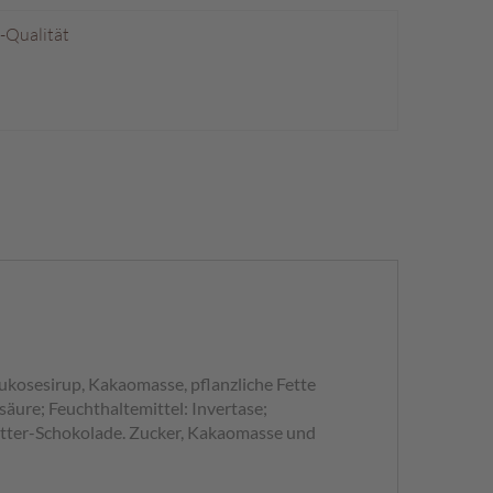
p-Qualität
ukosesirup, Kakaomasse, pflanzliche Fette
äure; Feuchthaltemittel: Invertase;
bitter-Schokolade. Zucker, Kakaomasse und