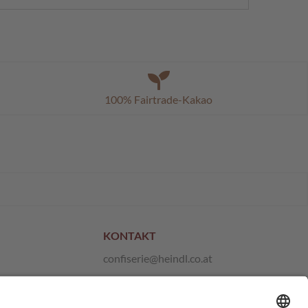
100% Fairtrade-Kakao
KONTAKT
confiserie@heindl.co.at
+43 1 667 21 10
Anfragen und Feedback