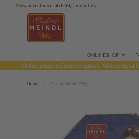
Direkt
Onlineshop
Versandkostenfrei
ab € 50,- |
mehr Info
zum
Dubai
Inhalt
Schokolade
Wunschpraline
Schoko
Maroni
Aktionen
ONLINESHOP
F
Sommerpralinen
Onlineshop in Sommerpause.
Wunschpraline
Tafelschokoladen
Home
Sissi Veilchen 200g
Pralinen
Kinderpralinen
Zum
Ende
Schoko
der
Kugeln
Bildergalerie
Mozartkugeln
springen
Likörpralinen