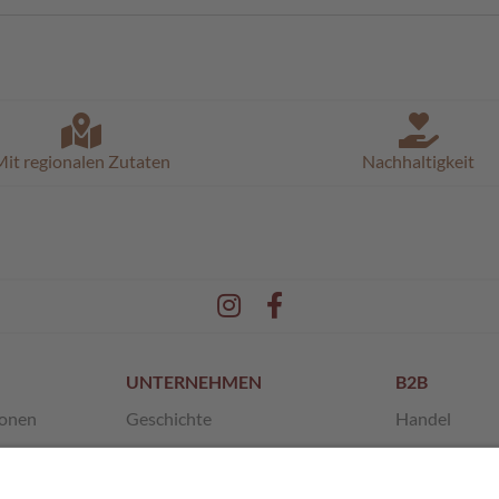
it regionalen Zutaten
Nachhaltigkeit
UNTERNEHMEN
B2B
ionen
Geschichte
Handel
en
Unsere Werte
Franchise
 AGB
SchokoMuseum
Private Label