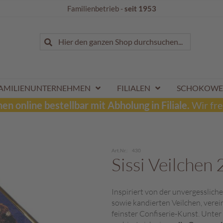
Familienbetrieb -
seit 1953
Suche
Hier den ganzen Shop durchsuchen...
Suche
AMILIENUNTERNEHMEN
FILIALEN
SCHOKOWE
n online bestellbar mit Abholung in Filiale.
Wir fre
Art.Nr.
430
Sissi Veilchen
Inspiriert von der unvergesslich
sowie kandierten Veilchen, verein
feinster Confiserie-Kunst. Unter