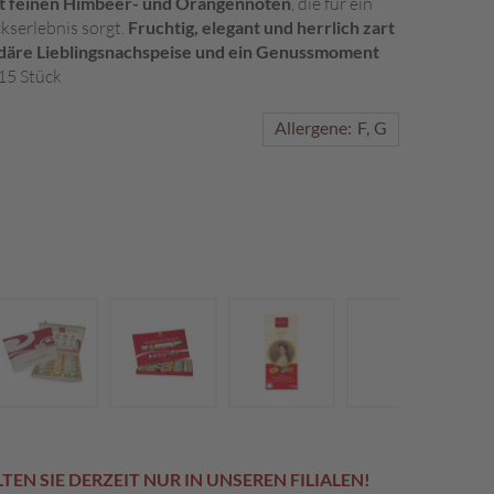
t feinen Himbeer- und Orangennoten
, die für ein
kserlebnis sorgt.
Fruchtig, elegant und herrlich zart
ndäre Lieblingsnachspeise und ein Genussmoment
 15 Stück
Allergene:
F
G
EN SIE DERZEIT NUR IN UNSEREN FILIALEN!