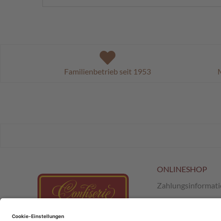
Familienbetrieb seit 1953
M
ONLINESHOP
Zahlungsinformat
Versand & Retour
AGB
;
SchokoClub