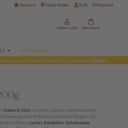
Karriere
Filiale finden
B2B
Kontakt
Online-Login
Warenkorb
LT
AKTIONEN %
uen uns auf Ihren Besuch in unseren
Filialen
.
 200g
en
Kaiserin Sissi
und ihrer Liebe zu Veilchensorbet
t diese exquisite Kreation kaiserliche Eleganz mit
 einer Hülle aus
zarter Edelbitter-Schokolade