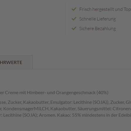
Frisch hergestellt und To
Schnelle Lieferung
Sichere Bezahlung
HRWERTE
isiter Creme mit Himbeer- und Orangengeschmack (40%)
, Zucker, Kakaobutter, Emulgator: Lecithine (SOJA)), Zucker, Gl
rup; KondensmagerMILCH, Kakaobutter, Säuerungsmittel: Citronens
r: Lecithine (SOJA); Aromen. Kakao: 55% mindestens in der Edel