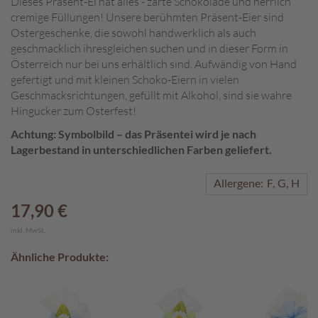
Dieses Präsent-Ei hat alles - zarte Schokolade und herrlich
cremige Füllungen! Unsere berühmten Präsent-Eier sind
A
Ostergeschenke, die sowohl handwerklich als auch
k
geschmacklich ihresgleichen suchen und in dieser Form in
t
Österreich nur bei uns erhältlich sind. Aufwändig von Hand
i
gefertigt und mit kleinen Schoko-Eiern in vielen
o
n
Geschmacksrichtungen, gefüllt mit Alkohol, sind sie wahre
e
Hingucker zum Osterfest!
n
Achtung: Symbolbild – das Präsentei wird je nach
Lagerbestand in unterschiedlichen Farben geliefert.
S
o
m
Allergene:
F
G
H
m
17,90 €
e
r
inkl. MwSt.
p
r
Ähnliche Produkte:
a
l
i
n