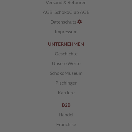
Versand & Retouren
c
h
AGB
;
SchokoClub AGB
i
s
Datenschutz
c
h
Impressum
e
S
UNTERNEHMEN
p
e
Geschichte
z
Unsere Werte
i
a
SchokoMuseum
l
i
Pischinger
t
Karriere
ä
t
e
B2B
n
Handel
G
Franchise
e