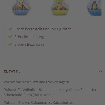
e
n
T
a
f
Frisch hergestellt und Top-Qualität
e
l
Schnelle Lieferung
s
Sichere Bezahlung
c
h
o
k
o
l
ZUTATEN
a
d
Vor Wärme geschützt und trocken lagern
e
n
Präsent-Ei (Vollmilch-Schokolade) mit gefüllten Edelbitter-
Schokolade-Eiern (mit Alkohol)
P
r
Zutaten: Zucker, Kakaomasse, Kakaobutter,