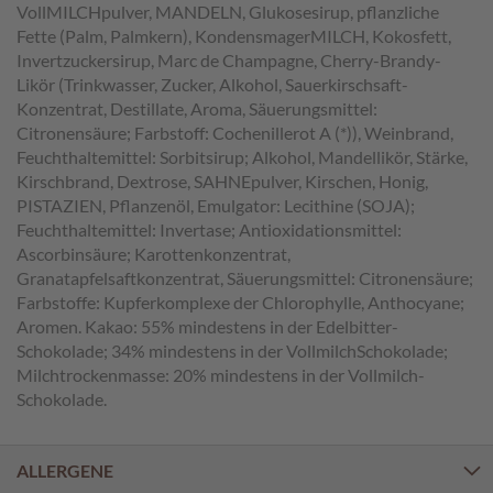
a
VollMILCHpulver, MANDELN, Glukosesirup, pflanzliche
l
Fette (Palm, Palmkern), KondensmagerMILCH, Kokosfett,
i
Invertzuckersirup, Marc de Champagne, Cherry-Brandy-
n
Likör (Trinkwasser, Zucker, Alkohol, Sauerkirschsaft-
e
Konzentrat, Destillate, Aroma, Säuerungsmittel:
n
Citronensäure; Farbstoff: Cochenillerot A (*)), Weinbrand,
Feuchthaltemittel: Sorbitsirup; Alkohol, Mandellikör, Stärke,
K
Kirschbrand, Dextrose, SAHNEpulver, Kirschen, Honig,
i
n
PISTAZIEN, Pflanzenöl, Emulgator: Lecithine (SOJA);
d
Feuchthaltemittel: Invertase; Antioxidationsmittel:
e
Ascorbinsäure; Karottenkonzentrat,
r
Granatapfelsaftkonzentrat, Säuerungsmittel: Citronensäure;
p
Farbstoffe: Kupferkomplexe der Chlorophylle, Anthocyane;
r
Aromen. Kakao: 55% mindestens in der Edelbitter-
a
l
Schokolade; 34% mindestens in der VollmilchSchokolade;
i
Milchtrockenmasse: 20% mindestens in der Vollmilch-
n
Schokolade.
e
n
ALLERGENE
S