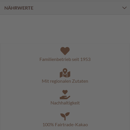
c
h
NÄHRWERTE
o
k
o
K
u
g
e
l
n
Familienbetrieb seit 1953
M
o
z
Mit regionalen Zutaten
a
r
t
k
Nachhaltigkeit
u
g
e
l
100% Fairtrade-Kakao
n