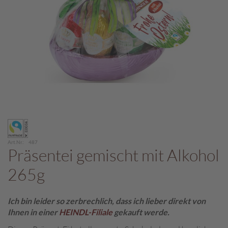
c
h
p
r
a
l
i
n
e
S
Zum
c
Anfang
h
der
o
Art.Nr.
487
Bildergalerie
Präsentei gemischt mit Alkohol
k
springen
o
265g
M
a
r
Ich bin leider so zerbrechlich, dass ich lieber direkt von
o
Ihnen in einer
HEINDL-Filiale
gekauft werde.
n
i