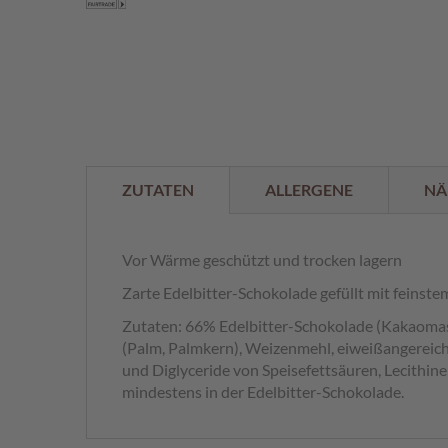
der
%
Bildergalerie
springen
ZUTATEN
ALLERGENE
NÄ
Vor Wärme geschützt und trocken lagern
Zarte Edelbitter-Schokolade gefüllt mit feinst
Zutaten: 66% Edelbitter-Schokolade (Kakaomasse
(Palm, Palmkern), Weizenmehl, eiweißangereich
und Diglyceride von Speisefettsäuren, Lecithine
mindestens in der Edelbitter-Schokolade.