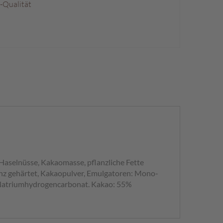
p-Qualität
 Haselnüsse, Kakaomasse, pflanzliche Fette
anz gehärtet, Kakaopulver, Emulgatoren: Mono-
el: Natriumhydrogencarbonat. Kakao: 55%