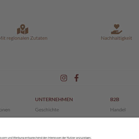
it regionalen Zutaten
Nachhaltigkeit
UNTERNEHMEN
B2B
ionen
Geschichte
Handel
en
Unsere Werte
Franchise
 AGB
SchokoMuseum
Private Label