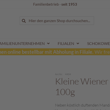
Familienbetrieb -
seit 1953
Suche
Hier den ganzen Shop durchsuchen...
Suche
AMILIENUNTERNEHMEN
FILIALEN
SCHOKOWE
n online bestellbar mit Abholung in Filiale.
Wir fre
Art.Nr.
4404
Kleine Wiener
100g
Neben köstlich duftenden Manda