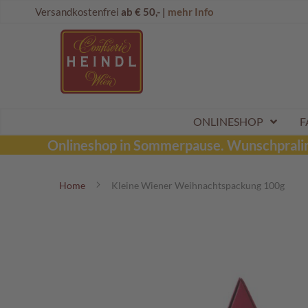
Direkt
Onlineshop
Versandkostenfrei
ab € 50,- |
mehr Info
zum
Dubai
Inhalt
Schokolade
Wunschpraline
Schoko
Maroni
Aktionen
ONLINESHOP
F
Sommerpralinen
Onlineshop in Sommerpause.
Wunschpraline
Tafelschokoladen
Home
Kleine Wiener Weihnachtspackung 100g
Pralinen
Kinderpralinen
Zum
Ende
Schoko
der
Kugeln
Bildergalerie
Mozartkugeln
springen
Likörpralinen