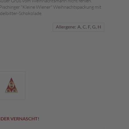
n süßer Gruß vom Weihnachtsmann nicht fehlen.
e Pischinger "Kleine Wiener" Weihnachtspackung mit
delbitter-Schokolade.
Allergene:
A
C
F
G
H
EIDER VERNASCHT!