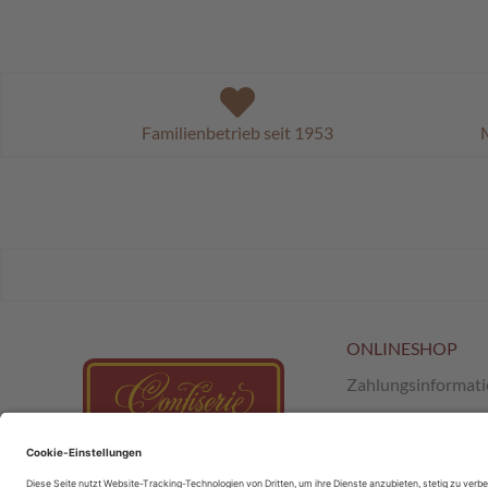
Familienbetrieb seit 1953
M
ONLINESHOP
Zahlungsinformat
Versand & Retour
AGB
;
SchokoClub