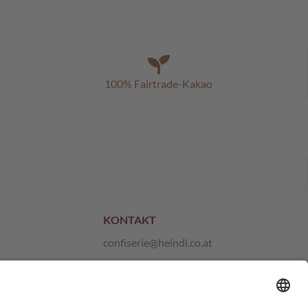
100% Fairtrade-Kakao
KONTAKT
confiserie@heindl.co.at
+43 1 667 21 10
Anfragen und Feedback