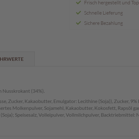
Frisch hergestellt und To
Schnelle Lieferung
Sichere Bezahlung
HRWERTE
em Nusskrokant (34%).
, Zucker, Kakaobutter, Emulgator: Lecithine (Soja)), Zucker, 9%
ertes Molkenpulver, Sojamehl, Kakaobutter, Kokosfett, Rapsöl g
 (Soja); Speisesalz, Volleipulver, Vollmilchpulver, Backtriebmitt