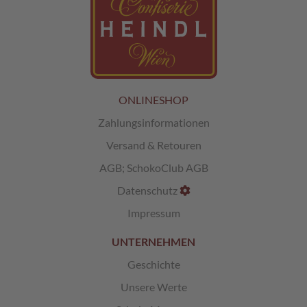
L
i
k
ö
r
p
ONLINESHOP
r
a
Zahlungsinformationen
l
i
Versand & Retouren
n
AGB
;
SchokoClub AGB
e
n
Datenschutz
Ö
Impressum
s
t
UNTERNEHMEN
e
r
Geschichte
r
Unsere Werte
e
i