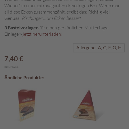
Wiener“ in einer extravaganten dreieckigen Box. Wenn man
A
all diese Ecken zusammenzählt, ergibt das: Richtig viel
k
Genuss!
Pischinger ... um Ecken besser!
t
i
3 Bastelvorlagen
für einen persönlichen Muttertags-
o
Einleger-
jetzt herunterladen!
n
e
Allergene:
A
C
F
G
H
n
7,40 €
S
inkl. MwSt.
o
m
Ähnliche Produkte:
m
e
r
p
r
a
l
i
n