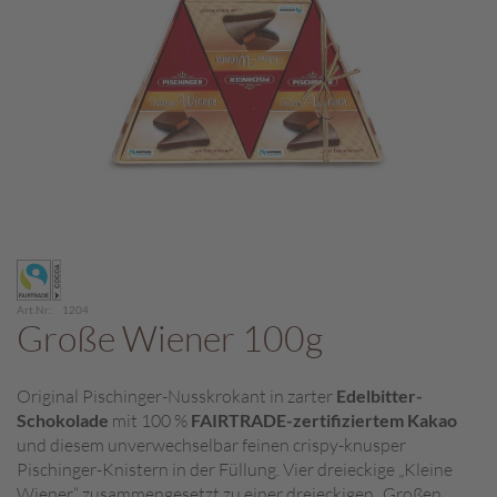
c
h
p
r
a
l
i
n
e
S
Zum
c
Anfang
h
der
o
Art.Nr.
1204
Bildergalerie
Große Wiener 100g
k
springen
o
M
Original Pischinger-Nusskrokant in zarter
Edelbitter-
a
Schokolade
mit 100 %
FAIRTRADE-zertifiziertem Kakao
r
o
und diesem unverwechselbar feinen crispy-knusper
n
Pischinger-Knistern in der Füllung. Vier dreieckige „Kleine
i
Wiener“ zusammengesetzt zu einer dreieckigen „Großen