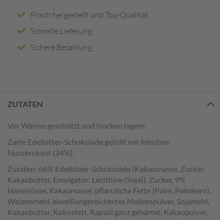
e
n
Frisch hergestellt und Top-Qualität
Schnelle Lieferung
T
a
Sichere Bezahlung
f
e
l
s
c
h
ZUTATEN
o
k
Vor Wärme geschützt und trocken lagern
o
Zarte Edelbitter-Schokolade gefüllt mit feinstem
l
a
Nusskrokant (34%).
d
Zutaten: 66% Edelbitter-Schokolade (Kakaomasse, Zucker,
e
Kakaobutter, Emulgator: Lecithine (Soja)), Zucker, 9%
n
Haselnüsse, Kakaomasse, pflanzliche Fette (Palm, Palmkern),
Weizenmehl, eiweißangereichertes Molkenpulver, Sojamehl,
P
r
Kakaobutter, Kokosfett, Rapsöl ganz gehärtet, Kakaopulver,