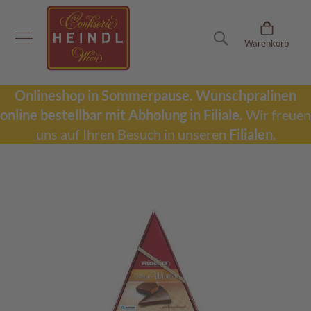
Onlineshop
Suche
Warenkorb
D
u
b
a
Onlineshop in Sommerpause.
Wunschpralinen
i
online bestellbar mit Abholung in Filiale.
Wir freuen
S
c
uns auf Ihren Besuch in unseren
Filialen
.
h
o
k
Zum
o
Ende
l
der
a
Bildergalerie
d
springen
e
W
u
n
s