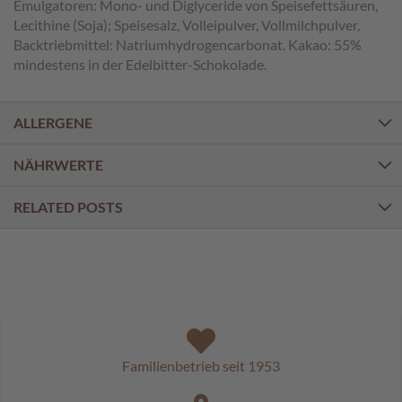
a
Emulgatoren: Mono- und Diglyceride von Speisefettsäuren,
l
Lecithine (Soja); Speisesalz, Volleipulver, Vollmilchpulver,
i
Backtriebmittel: Natriumhydrogencarbonat. Kakao: 55%
n
mindestens in der Edelbitter-Schokolade.
e
n
ALLERGENE
K
i
NÄHRWERTE
n
d
e
RELATED POSTS
r
p
r
a
l
i
n
e
n
Familienbetrieb seit 1953
S