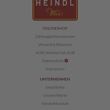
L
i
k
ö
r
ONLINESHOP
p
Zahlungsinformationen
r
a
Versand & Retouren
l
i
AGB
;
SchokoClub AGB
n
e
Datenschutz
n
Impressum
Ö
UNTERNEHMEN
s
t
Geschichte
e
r
Unsere Werte
r
e
SchokoMuseum
i