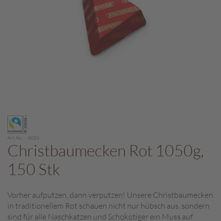
c
h
p
r
a
l
i
n
e
S
Zum
c
Anfang
h
der
o
Art.Nr.
4026
Bildergalerie
Christbaumecken Rot 1050g,
k
springen
o
150 Stk
M
a
r
Vorher aufputzen, dann verputzen! Unsere Christbaumecken
o
in traditionellem Rot schauen nicht nur hübsch aus, sondern
n
sind für alle Naschkatzen und Schokotiger ein Muss auf
i