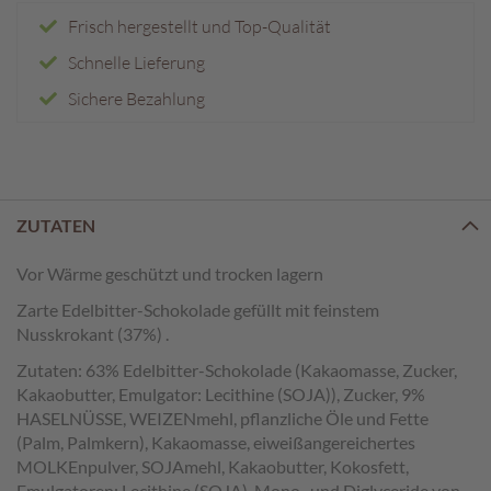
e
Frisch hergestellt und Top-Qualität
n
Schnelle Lieferung
T
a
Sichere Bezahlung
f
e
l
s
c
ZUTATEN
h
o
k
Vor Wärme geschützt und trocken lagern
o
Zarte Edelbitter-Schokolade gefüllt mit feinstem
l
Nusskrokant (37%) .
a
d
Zutaten: 63% Edelbitter-Schokolade (Kakaomasse, Zucker,
e
Kakaobutter, Emulgator: Lecithine (SOJA)), Zucker, 9%
n
HASELNÜSSE, WEIZENmehl, pflanzliche Öle und Fette
(Palm, Palmkern), Kakaomasse, eiweißangereichertes
P
MOLKEnpulver, SOJAmehl, Kakaobutter, Kokosfett,
r
Emulgatoren: Lecithine (SOJA), Mono- und Diglyceride von