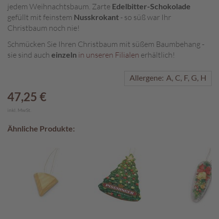
jedem Weihnachtsbaum. Zarte
Edelbitter-Schokolade
A
gefüllt mit feinstem
Nusskrokant
- so süß war Ihr
k
Christbaum noch nie!
t
Schmücken Sie Ihren Christbaum mit süßem Baumbehang -
i
sie sind auch
einzeln
in unseren Filialen
erhältlich!
o
n
e
Allergene:
A
C
F
G
H
n
47,25 €
S
inkl. MwSt.
o
m
Ähnliche Produkte:
m
e
r
p
r
a
l
i
n