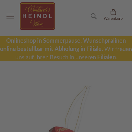
Onlineshop
Suche
Warenkorb
D
u
b
a
Onlineshop in Sommerpause.
Wunschpralinen
i
online bestellbar mit Abholung in Filiale.
Wir freuen
S
c
uns auf Ihren Besuch in unseren
Filialen
.
h
o
k
Zum
o
Ende
l
der
a
Bildergalerie
d
springen
e
W
u
n
s