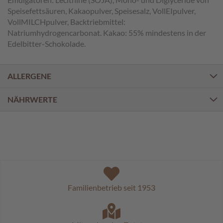
a
Speisefettsäuren, Kakaopulver, Speisesalz, VollEIpulver,
l
i
VollMILCHpulver, Backtriebmittel:
n
Natriumhydrogencarbonat. Kakao: 55% mindestens in der
e
Edelbitter-Schokolade.
n
K
ALLERGENE
i
n
NÄHRWERTE
d
e
r
p
r
a
l
i
n
e
Familienbetrieb seit 1953
n
S