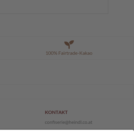
100% Fairtrade-Kakao
KONTAKT
confiserie@heindl.co.at
+43 1 667 21 10