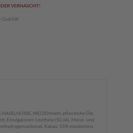
EIDER VERNASCHT!
p-Qualität
, 9% HASELNÜSSE, WEIZENmehl, pflanzliche Öle
tt, Emulgatoren: Lecithine (SOJA), Mono- und
atriumhydrogencarbonat. Kakao: 55% mindestens