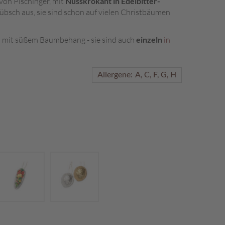
on Pischinger, mit
Nusskrokant in Edelbitter-
hübsch aus, sie sind schon auf vielen Christbäumen
 mit süßem Baumbehang - sie sind auch
einzeln
in
Allergene:
A
C
F
G
H