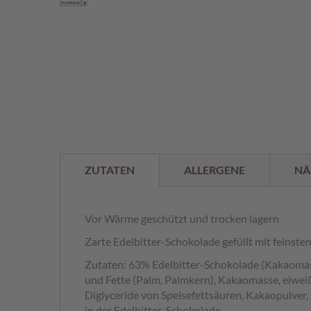
der
%
Bildergalerie
springen
ZUTATEN
ALLERGENE
NÄ
Vor Wärme geschützt und trocken lagern
Zarte Edelbitter-Schokolade gefüllt mit feinst
Zutaten: 63% Edelbitter-Schokolade (Kakaomas
und Fette (Palm, Palmkern), Kakaomasse, eiwe
Diglyceride von Speisefettsäuren, Kakaopulver
in der Edelbitter-Schokolade.