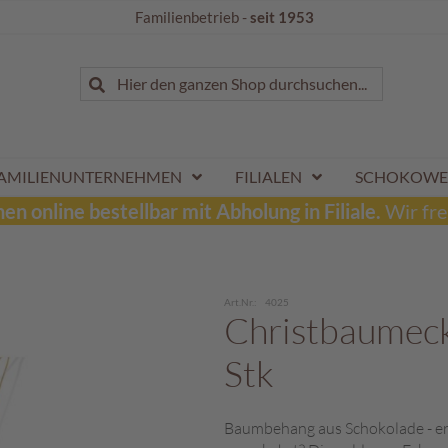
Familienbetrieb -
seit 1953
Suche
Hier den ganzen Shop durchsuchen...
Suche
AMILIENUNTERNEHMEN
FILIALEN
SCHOKOWE
n online bestellbar mit Abholung in Filiale.
Wir fre
Art.Nr.
4025
Christbaumec
Stk
Baumbehang aus Schokolade - ers