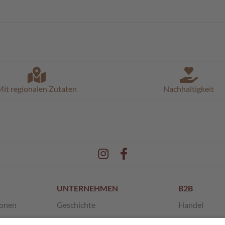
it regionalen Zutaten
Nachhaltigkeit
UNTERNEHMEN
B2B
ionen
Geschichte
Handel
en
Unsere Werte
Franchise