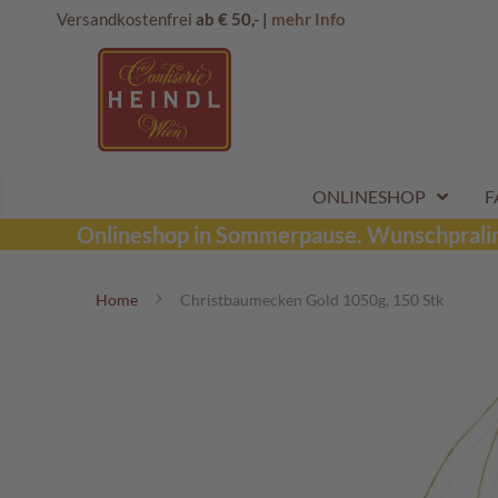
Direkt
Onlineshop
Versandkostenfrei
ab € 50,- |
mehr Info
zum
Dubai
Inhalt
Schokolade
Wunschpraline
Schoko
Maroni
Aktionen
ONLINESHOP
F
Sommerpralinen
Onlineshop in Sommerpause.
Wunschpraline
Tafelschokoladen
Home
Christbaumecken Gold 1050g, 150 Stk
Pralinen
Kinderpralinen
Zum
Ende
Schoko
der
Kugeln
Bildergalerie
Mozartkugeln
springen
Likörpralinen