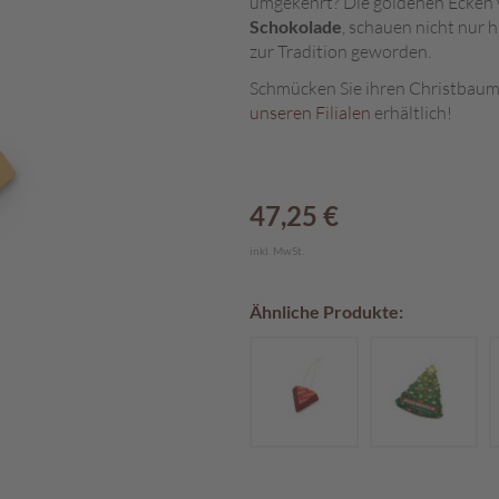
umgekehrt? Die goldenen Ecken v
Schokolade
, schauen nicht nur 
zur Tradition geworden.
Schmücken Sie ihren Christbaum
unseren Filialen
erhältlich!
47,25 €
inkl. MwSt.
Ähnliche Produkte: