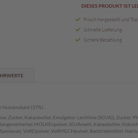
DIESES PRODUKT IST L
Frisch hergestellt und To
Schnelle Lieferung
Sichere Bezahlung
HRWERTE
em Nusskrokant (37%) .
se, Zucker, Kakaobutter, Emulgator: Lecithine (SOJA)), Zucker
ißangereichertes MOLKEnpulver, SOJAmehl, Kakaobutter, Kokosfe
, Speisesalz, VollEIpulver, VollMILCHpulver, Backtriebmittel: N