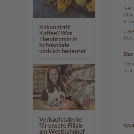
Genie
Mögl
Erwa
Kakao statt
(Da 
Kaffee? Was
Koop
Theobromin in
Schokolade
wirklich bedeutet
Das 
Verko
Scho
Verkaufstalente
für unsere Filiale
Weit
am Westbahnhof