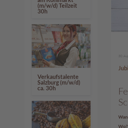
%
(m/w/d) Teilzeit
30h
30. Au
Jub
Verkaufstalente
Salzburg (m/w/d)
ca. 30h
Fe
S
Wan
Wo?