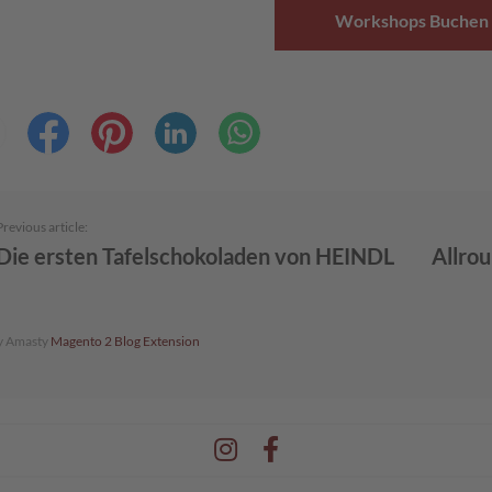
Workshops Buchen
Previous article:
Die ersten Tafelschokoladen von HEINDL
Allrou
y Amasty
Magento 2 Blog Extension