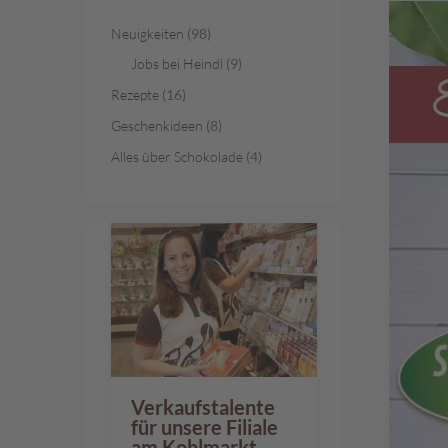
Österreichische
Spezialitäten
Neuigkeiten
(98)
Geschenke
Jobs bei Heindl
(9)
Geschenkkörbe
Rezepte
(16)
Gelee-
Geschenkideen
(8)
Genuss
Alles über Schokolade
(4)
Süßes
im
Sackerl
Vegan
Pischinger
Großpackungen
Familienunternehmen
Filialen
Verkaufstalente
Schokowelt
für unsere Filiale
Aktionen
am Kohlmarkt