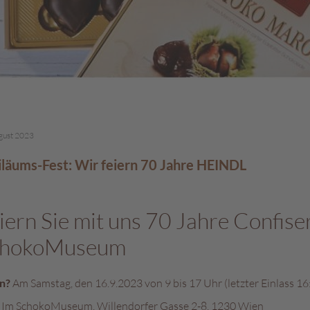
gust 2023
iläums-Fest: Wir feiern 70 Jahre HEINDL
iern Sie mit uns 70 Jahre Confise
chokoMuseum
n?
Am Samstag, den 16.9.2023 von 9 bis 17 Uhr (letzter Einlass 16
Im SchokoMuseum, Willendorfer Gasse 2-8, 1230 Wien