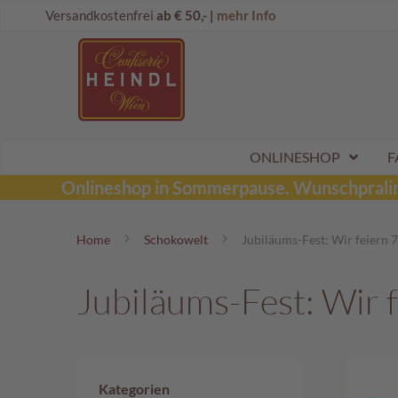
Direkt
Onlineshop
Versandkostenfrei
ab € 50,- |
mehr Info
zum
Dubai
Inhalt
Schokolade
Wunschpraline
Schoko
Maroni
Aktionen
ONLINESHOP
F
Sommerpralinen
Onlineshop in Sommerpause.
Wunschpraline
Tafelschokoladen
Home
Schokowelt
Jubiläums-Fest: Wir feiern
Pralinen
Kinderpralinen
Jubiläums-Fest: Wir
Schoko
Kugeln
Mozartkugeln
Likörpralinen
Kategorien