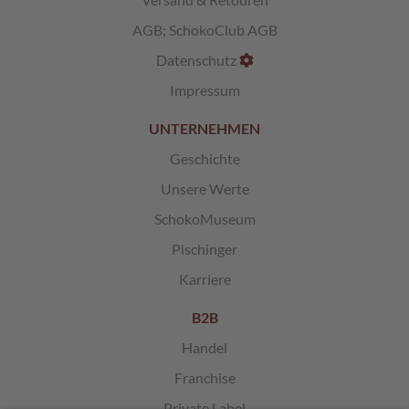
AGB
;
SchokoClub AGB
L
i
Datenschutz
k
ö
Impressum
r
p
UNTERNEHMEN
r
a
Geschichte
l
Unsere Werte
i
n
SchokoMuseum
e
n
Pischinger
Karriere
Ö
s
t
B2B
e
Handel
r
r
Franchise
e
i
Private Label