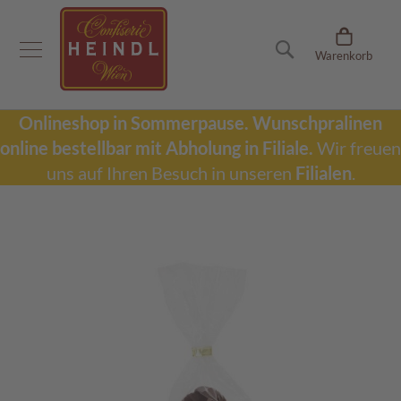
Onlineshop
Suche
Warenkorb
D
u
b
a
Onlineshop in Sommerpause.
Wunschpralinen
i
online bestellbar mit Abholung in Filiale.
Wir freuen
S
c
uns auf Ihren Besuch in unseren
Filialen
.
h
o
k
Zum
o
Ende
l
der
a
Bildergalerie
d
springen
e
W
u
n
s