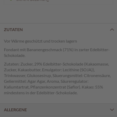
e
n
T
a
f
ZUTATEN
e
l
Vor Wärme geschützt und trocken lagern
s
c
Fondant mit Bananengeschmack (71%) in zarter Edelbitter-
h
Schokolade.
o
Zutaten: Zucker, 29% Edelbitter-Schokolade (Kakaomasse,
k
Zucker, Kakaobutter, Emulgator: Lecithine (SOJA)),
o
Trinkwasser, Glukosesirup, Säuerungsmittel: Citronensäure,
l
a
Geliermittel: Agar Agar, Aroma, Säureregulator:
d
Kaliumtartrat, Pflanzenkonzentrat (Saflor). Kakao: 55%
e
mindestens in der Edelbitter-Schokolade.
n
P
ALLERGENE
r