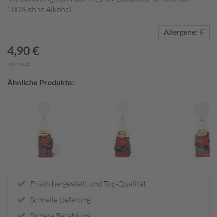
100% ohne Alkohol!
A
k
Allergene:
F
t
i
4,90 €
o
n
inkl. MwSt.
e
Ähnliche Produkte:
n
S
o
m
m
e
r
p
r
a
Frisch hergestellt und Top-Qualität
l
Schnelle Lieferung
i
n
Sichere Bezahlung