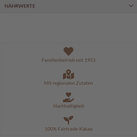
a
NÄHRWERTE
l
i
n
e
n
K
i
n
Familienbetrieb seit 1953
d
e
r
p
Mit regionalen Zutaten
r
a
l
i
Nachhaltigkeit
n
e
n
100% Fairtrade-Kakao
S