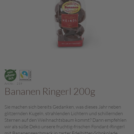
c
h
p
r
a
l
i
n
e
S
Zum
c
Anfang
h
der
o
Art.Nr.
219
Bildergalerie
Bananen Ringerl 200g
k
springen
o
M
Sie machen sich bereits Gedanken, was dieses Jahr neben
a
glitzernden Kugeln, strahlenden Lichtern und schillernden
r
o
Sternen auf den Weihnachtsbaum kommt? Dann empfehlen
n
wir als süße Deko unsere fruchtig-frischen Fondant-Ringerl
i
mit Bananengeschmack in zarter Edelbitter-Schokolade.