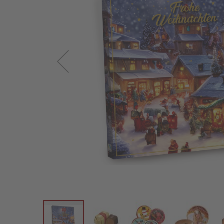
Österreichische
Spezialitäten
Geschenke
Geschenkkörbe
Gelee-
Genuss
Süßes
im
Sackerl
Vegan
Pischinger
Großpackungen
Familienunternehmen
Filialen
Schokowelt
Aktionen