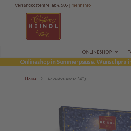
Direkt
Onlineshop
Versandkostenfrei
ab € 50,- |
mehr Info
zum
Dubai
Inhalt
Schokolade
Wunschpraline
Schoko
Maroni
Aktionen
ONLINESHOP
F
Sommerpralinen
Onlineshop in Sommerpause.
Wunschpraline
Tafelschokoladen
Home
Adventkalender 340g
Pralinen
Kinderpralinen
Zum
Ende
Schoko
der
Kugeln
Bildergalerie
Mozartkugeln
springen
Likörpralinen