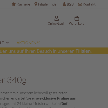
Karriere
Filiale finden
B2B
Kontakt
Online-Login
Warenkorb
LT
AKTIONEN %
uen uns auf Ihren Besuch in unseren
Filialen
.
er 340g
htszeit mit unserem liebevoll gestalteten
rchen erwartet Sie eine
exklusive Praline aus
 Insgesamt 24 kleine Meisterwerke
in fünf