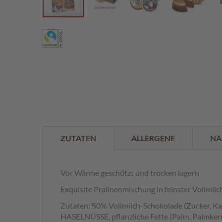
%
Zum
Anfang
der
Bildergalerie
springen
ZUTATEN
ALLERGENE
NÄ
Vor Wärme geschützt und trocken lagern
Exquisite Pralinenmischung in feinster Vollmil
Zutaten: 50% Vollmilch-Schokolade (Zucker, Ka
HASELNÜSSE, pflanzliche Fette (Palm, Palmke