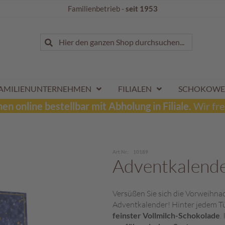
Familienbetrieb -
seit 1953
Suche
Hier den ganzen Shop durchsuchen...
Suche
AMILIENUNTERNEHMEN
FILIALEN
SCHOKOWE
n online bestellbar mit Abholung in Filiale.
Wir fre
Art.Nr.
10189
Adventkalend
Versüßen Sie sich die Vorweihnac
Adventkalender! Hinter jedem Tü
feinster Vollmilch-Schokolade
.