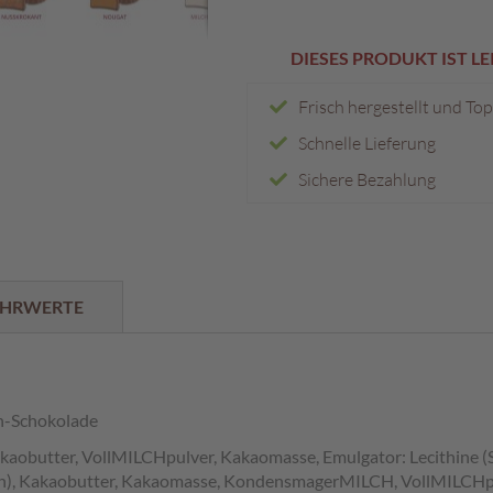
DIESES PRODUKT IST L
Frisch hergestellt und To
Schnelle Lieferung
Sichere Bezahlung
HRWERTE
ch-Schokolade
kaobutter, VollMILCHpulver, Kakaomasse, Emulgator: Lecithine (S
rn), Kakaobutter, Kakaomasse, KondensmagerMILCH, VollMILCHpu