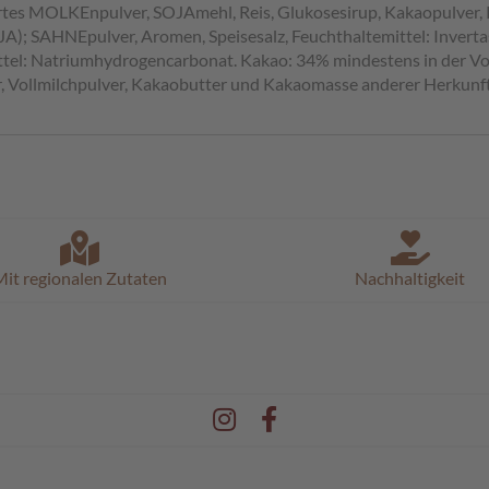
ertes MOLKEnpulver, SOJAmehl, Reis, Glukosesirup, Kakaopulver,
OJA); SAHNEpulver, Aromen, Speisesalz, Feuchthaltemittel: Inverta
mittel: Natriumhydrogencarbonat. Kakao: 34% mindestens in der 
r, Vollmilchpulver, Kakaobutter und Kakaomasse anderer Herkunft
it regionalen Zutaten
Nachhaltigkeit