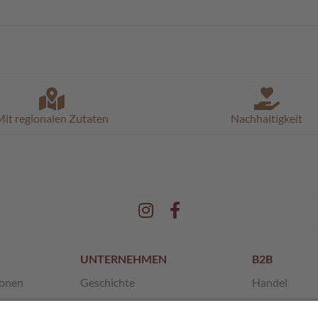
it regionalen Zutaten
Nachhaltigkeit
UNTERNEHMEN
B2B
ionen
Geschichte
Handel
en
Unsere Werte
Franchise