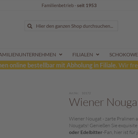
Familienbetrieb -
seit 1953
Suche
Hier den ganzen Shop durchsuchen...
Suche
AMILIENUNTERNEHMEN
FILIALEN
SCHOKOWE
n online bestellbar mit Abholung in Filiale.
Wir fre
Art.Nr.
10172
Wiener Nouga
Wiener Nougat - zarte Pralinen a
Nougats! Genießen Sie exquisit
oder Edelbitter
-Fan, hier ist fü