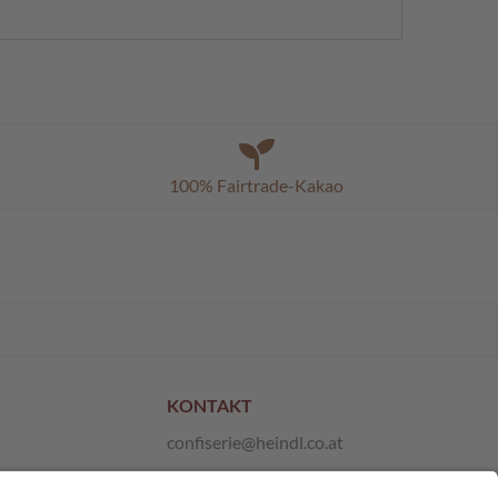
100% Fairtrade-Kakao
KONTAKT
confiserie@heindl.co.at
+43 1 667 21 10