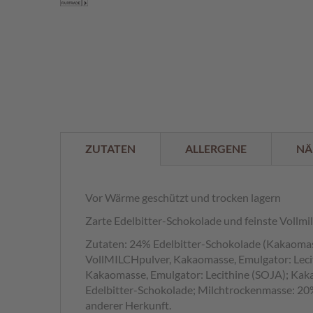
der
%
Bildergalerie
springen
ZUTATEN
ALLERGENE
NÄ
Vor Wärme geschützt und trocken lagern
Zarte Edelbitter-Schokolade und feinste Vollmi
Zutaten: 24% Edelbitter-Schokolade (Kakaomass
VollMILCHpulver, Kakaomasse, Emulgator: Leci
Kakaomasse, Emulgator: Lecithine (SOJA); Kaka
Edelbitter-Schokolade; Milchtrockenmasse: 20%
anderer Herkunft.