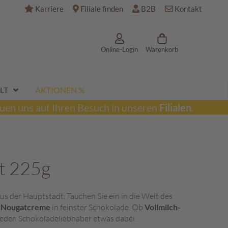
Karriere
Filiale finden
B2B
Kontakt
Online-Login
Warenkorb
LT
AKTIONEN %
uen uns auf Ihren Besuch in unseren
Filialen
.
t 225g
us der Hauptstadt. Tauchen Sie ein in die Welt des
e
Nougatcreme
in feinster Schokolade. Ob
Vollmilch-
r jeden Schokoladeliebhaber etwas dabei.